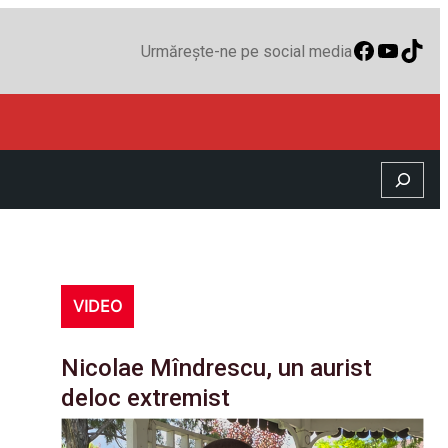
Faceboo
YouTu
TikT
Urmărește-ne pe social media
Search
VIDEO
Nicolae Mîndrescu, un aurist
deloc extremist