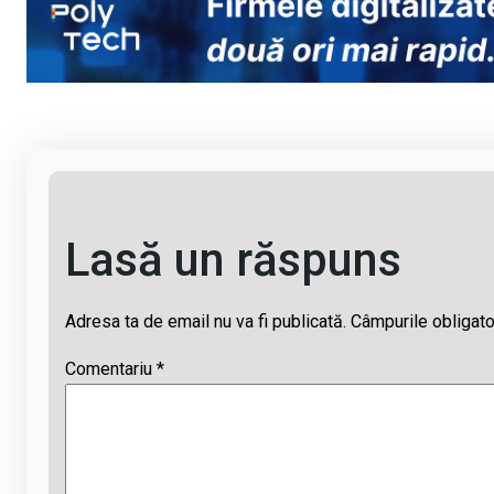
Li
b
s
a
n
o
A
d
k
o
p
s
k
p
Lasă un răspuns
Adresa ta de email nu va fi publicată.
Câmpurile obligato
Comentariu
*