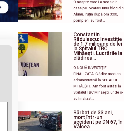
O noapte care i-a scos din
case pe locatarii unui bloc din
Alunu. Puțin după ora 3:00,
pompierii au fost…
Constantin
Rădulescu: Investiție
de 1,7 milioane de lei
la Spitalul TBC
Mihăești. Lucrările la
clădirea…
O NOUĂ INVESTIȚIE
FINALIZATĂ: Clădire medico-
administrativă la SPITALUL
MIHĂEȘTI! ​ Am fost astăzi la
Spitalul TBC Mihăești, unde s-
au finalizat…
Bărbat de 33 ani,
mort într-un
accident pe DN 67, în
Vâlcea