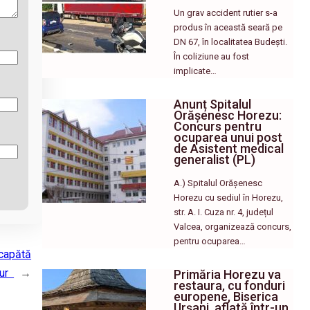
Un grav accident rutier s-a
produs în această seară pe
DN 67, în localitatea Budești.
În coliziune au fost
implicate…
Anunț Spitalul
Orășenesc Horezu:
Concurs pentru
ocuparea unui post
de Asistent medical
generalist (PL)
A.) Spitalul Orășenesc
Horezu cu sediul în Horezu,
str. A. I. Cuza nr. 4, județul
Valcea, organizează concurs,
pentru ocuparea…
 capătă
tur
→
Primăria Horezu va
restaura, cu fonduri
europene, Biserica
Urșani, aflată într-un