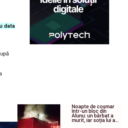
u data
după
a
Noapte de coșmar
într-un bloc din
Alunu: un bărbat a
murit, iar soția lui a…