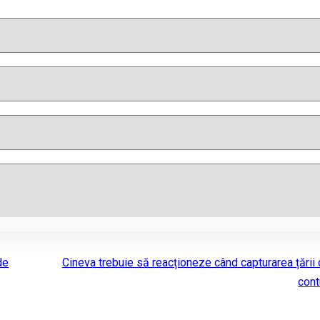
de
Cineva trebuie să reacționeze când capturarea țării
con