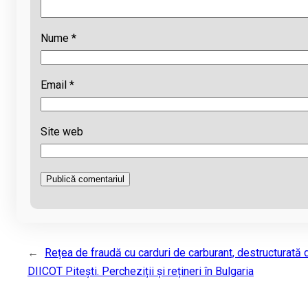
Nume
*
Email
*
Site web
←
Rețea de fraudă cu carduri de carburant, destructurată 
DIICOT Pitești. Percheziții și rețineri în Bulgaria