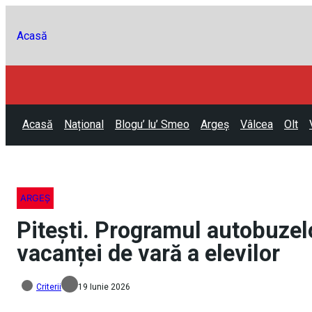
Acasă
Acasă
Național
Blogu’ lu’ Smeo
Argeș
Vâlcea
Olt
ARGEȘ
Pitești. Programul autobuzel
vacanței de vară a elevilor
Criterii
19 Iunie 2026