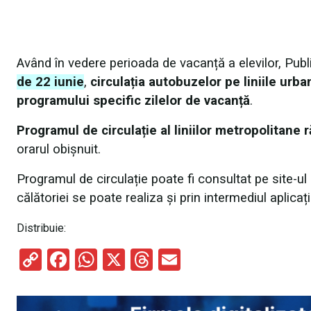
Având în vedere perioada de vacanță a elevilor, Pub
de 22 iunie
,
circulația autobuzelor pe liniile urb
programului specific zilelor de vacanță
.
Programul de circulație al liniilor metropolitane
orarul obișnuit.
Programul de circulație poate fi consultat pe site-ul 
călătoriei se poate realiza și prin intermediul aplica
Distribuie:
C
F
W
X
T
E
o
a
h
hr
m
py
ce
at
e
ail