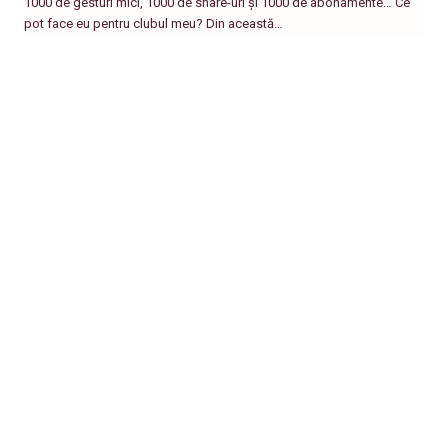
1000 de gesturi mici, 1000 de share-uri și 1000 de abonamente… Ce
pot face eu pentru clubul meu? Din această…