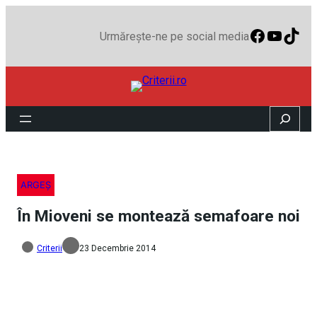
Faceboo
YouTu
TikT
Urmărește-ne pe social media
Search
ARGEȘ
În Mioveni se montează semafoare noi
Criterii
23 Decembrie 2014