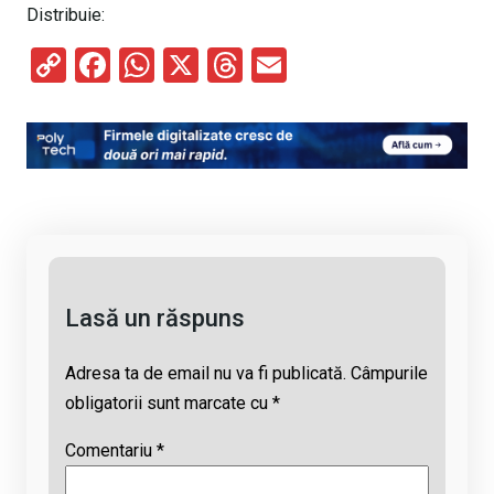
Distribuie:
C
F
W
X
T
E
o
a
h
hr
m
py
ce
at
e
ail
Li
b
s
a
n
o
A
d
k
o
p
s
k
p
Lasă un răspuns
Adresa ta de email nu va fi publicată.
Câmpurile
obligatorii sunt marcate cu
*
Comentariu
*