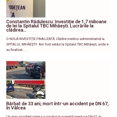
Constantin Rădulescu: Investiție de 1,7 milioane
de lei la Spitalul TBC Mihăești. Lucrările la
clădirea…
O NOUĂ INVESTIȚIE FINALIZATĂ: Clădire medico-administrativă la
SPITALUL MIHĂEȘTI! ​ Am fost astăzi la Spitalul TBC Mihăești, unde s-
au finalizat…
Bărbat de 33 ani, mort într-un accident pe DN 67,
în Vâlcea
Un grav accident rutier s-a produs în această seară pe DN 67, în