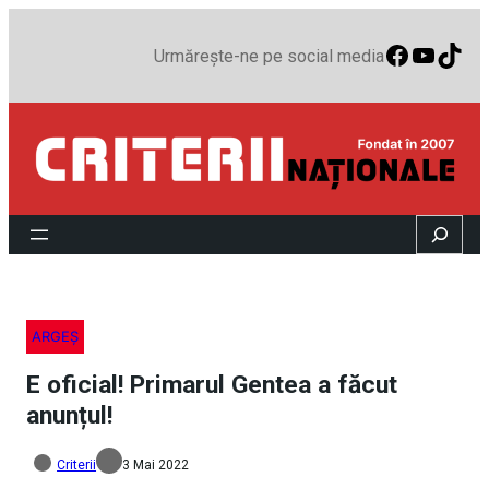
Faceboo
YouTu
TikT
Urmărește-ne pe social media
Search
ARGEȘ
E oficial! Primarul Gentea a făcut
anunțul!
Criterii
3 Mai 2022