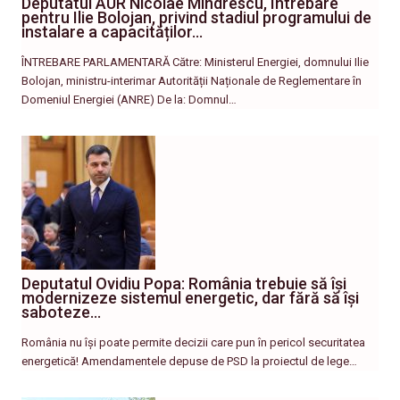
Deputatul AUR Nicolae Mîndrescu, Întrebare
pentru Ilie Bolojan, privind stadiul programului de
instalare a capacităților…
ÎNTREBARE PARLAMENTARĂ Către: Ministerul Energiei, domnului Ilie
Bolojan, ministru-interimar Autorității Naționale de Reglementare în
Domeniul Energiei (ANRE) De la: Domnul…
Deputatul Ovidiu Popa: România trebuie să își
modernizeze sistemul energetic, dar fără să își
saboteze…
România nu își poate permite decizii care pun în pericol securitatea
energetică! Amendamentele depuse de PSD la proiectul de lege…