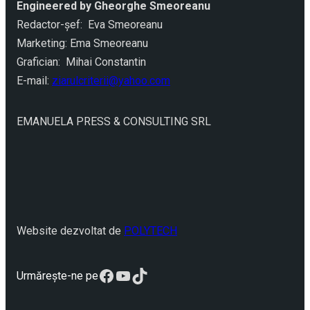
Engineered by Gheorghe Smeoreanu
Redactor-şef: Eva Smeoreanu
Marketing: Ema Smeoreanu
Grafician: Mihai Constantin
E-mail:
ziarulcriterii@yahoo.com
EMANUELA PRESS & CONSULTING SRL
Website dezvoltat de
POLYTECH
Facebook
YouTube
TikTok
Urmărește-ne pe