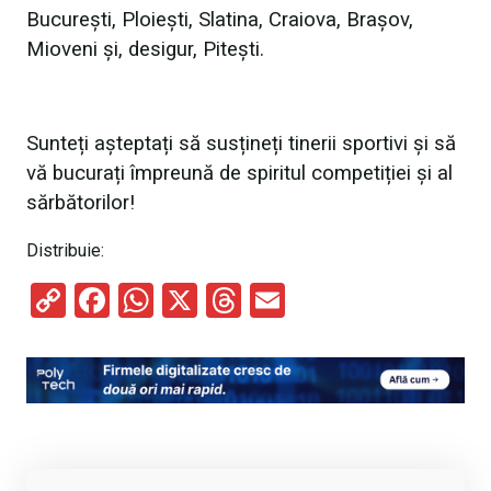
București, Ploiești, Slatina, Craiova, Brașov,
Mioveni și, desigur, Pitești.
Sunteți așteptați să susțineți tinerii sportivi și să
vă bucurați împreună de spiritul competiției și al
sărbătorilor!
Distribuie:
C
F
W
X
T
E
o
a
h
hr
m
py
ce
at
e
ail
Li
b
s
a
n
o
A
d
k
o
p
s