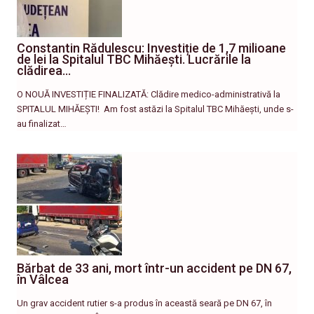
Constantin Rădulescu: Investiție de 1,7 milioane
de lei la Spitalul TBC Mihăești. Lucrările la
clădirea…
O NOUĂ INVESTIȚIE FINALIZATĂ: Clădire medico-administrativă la
SPITALUL MIHĂEȘTI! ​ Am fost astăzi la Spitalul TBC Mihăești, unde s-
au finalizat…
Bărbat de 33 ani, mort într-un accident pe DN 67,
în Vâlcea
Un grav accident rutier s-a produs în această seară pe DN 67, în