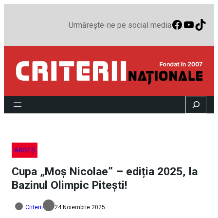
Faceboo
YouTu
TikT
Urmărește-ne pe social media
Search
ARGEȘ
Cupa „Moș Nicolae” – ediția 2025, la
Bazinul Olimpic Pitești!
Criterii
24 Noiembrie 2025