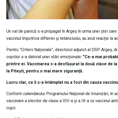
Un val de panică s-a propagat în Argeș în urma unei știri care 
vaccinul împotriva difteriei şi tetanosului, au avut reacție la ac
Pentru ”Criterii Naționale”, directorul adjunct al DSP Argeș, d
copiilor s-a datorat unei stări emoționale:
”Ce-a mai probabi
printre ei. Vaccinarea s-a desfășurat la două clase de la 
la Pitești, pentru o mai mare siguranță.
Lucru clar, ce li s-a întâmplat nu a fost din cauza vaccinu
Conform calendarului Programului Naţional de Imunizări, în a
vaccinare a elevilor de clase a VIII-a și a IX-a cu vaccinul ant
copii.