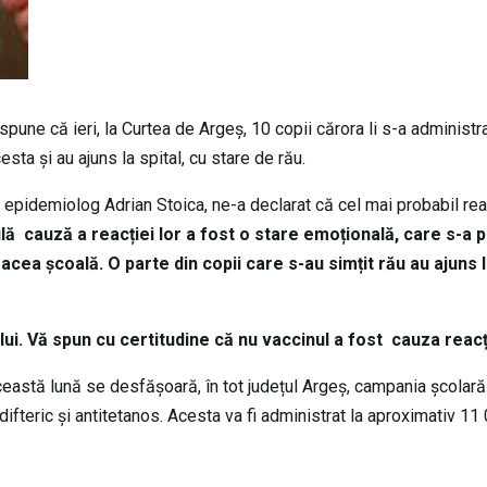
spune că ieri, la Curtea de Argeș, 10 copii cărora li s-a administr
esta și au ajuns la spital, cu stare de rău.
r. epidemiolog Adrian Stoica, ne-a declarat că cel mai probabil rea
lă cauză a reacției lor a fost o stare emoțională, care s-a 
acea școală. O parte din copii care s-au simțit rău au ajuns l
lui. Vă spun cu certitudine că nu vaccinul a fost cauza reacți
ceastă lună se desfășoară, în tot județul Argeș, campania școlar
idifteric şi antitetanos. Acesta va fi administrat la aproximativ 11