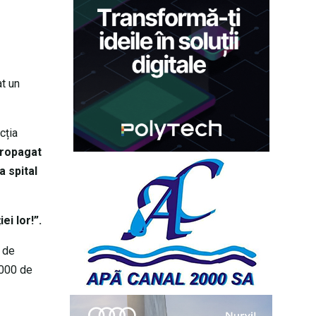
at un
cția
propagat
a spital
ei lor!”.
ă de
 000 de