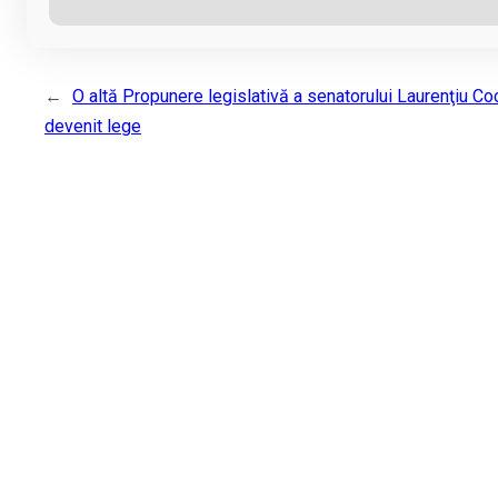
←
O altă Propunere legislativă a senatorului Laurenţiu Co
devenit lege