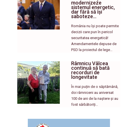
modernizeze
sistemul energetic,
dar fără să își
saboteze…
România nu își poate permite
decizii care pun în pericol
securitatea energetică!
Amendamentele depuse de
PSD la proiectul de lege…
Râmnicu Vâlcea
continuă să bată
recorduri de
longevitate
În mai puțin de o săptămână,
doi râmniceni au aniversat
100 de ani de la naștere și au
fost sărbătoriți…