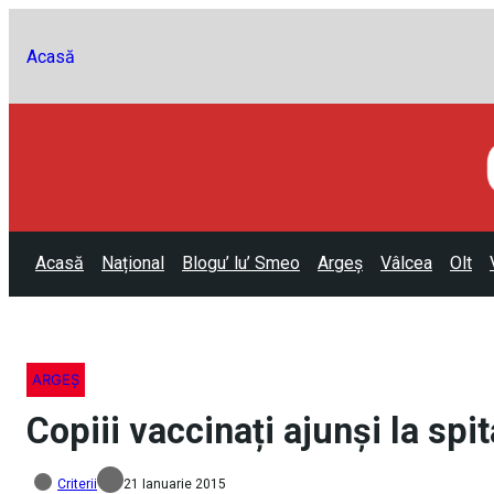
Acasă
Acasă
Național
Blogu’ lu’ Smeo
Argeș
Vâlcea
Olt
ARGEȘ
Copiii vaccinați ajunși la spi
Criterii
21 Ianuarie 2015