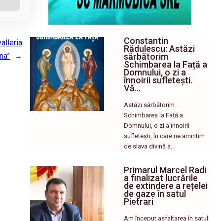
Constantin
alleria
Rădulescu: Astăzi
sărbătorim
na”
→
Schimbarea la Față a
Domnului, o zi a
înnoirii sufletești.
Vă…
Astăzi sărbătorim
Schimbarea la Față a
Domnului, o zi a înnoirii
sufletești, în care ne amintim
de slava divină a…
Primarul Marcel Radi
a finalizat lucrările
de extindere a rețelei
de gaze în satul
Pietrari
Am început asfaltarea în satul