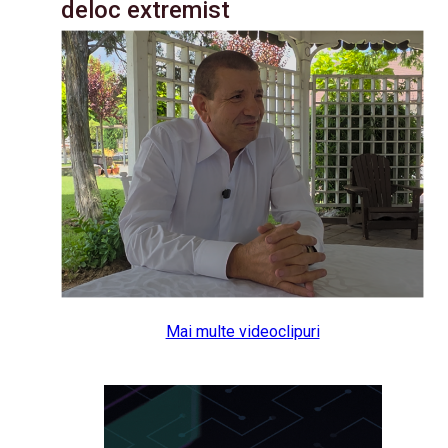
deloc extremist
Mai multe videoclipuri