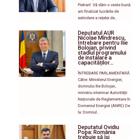
Pietrari! ​ Vă dăm o veste bună:
am finalizat lucrările de
extindere a rețelei de…
Deputatul AUR
Nicolae Mîndrescu,
Întrebare pentru Ilie
Bolojan, privind
stadiul programului
de instalare a
capacităților…
ÎNTREBARE PARLAMENTARĂ
Către: Ministerul Energiei,
domnului Ilie Bolojan,
ministru-interimar Autorității
Naționale de Reglementare în
Domeniul Energiei (ANRE) De
la: Domnul…
Deputatul Ovidiu
Popa: România
trebuie să își