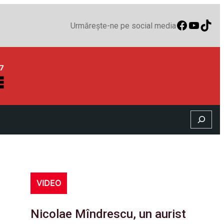
Faceboo
YouTu
TikT
Urmărește-ne pe social media
Search
VIDEO
Nicolae Mîndrescu, un aurist