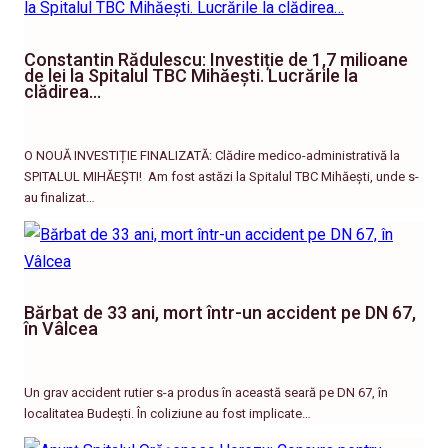
Constantin Rădulescu: Investiție de 1,7 milioane
de lei la Spitalul TBC Mihăești. Lucrările la
clădirea…
O NOUĂ INVESTIȚIE FINALIZATĂ: Clădire medico-administrativă la
SPITALUL MIHĂEȘTI! ​ Am fost astăzi la Spitalul TBC Mihăești, unde s-
au finalizat…
Bărbat de 33 ani, mort într-un accident pe DN 67,
în Vâlcea
Un grav accident rutier s-a produs în această seară pe DN 67, în
localitatea Budești. În coliziune au fost implicate…