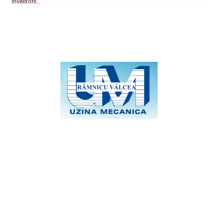
învelitorii…