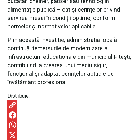
bucătar, chelner, patiser sau tehnolog în
alimentație publică – cât și cerințelor privind
servirea mesei în condiții optime, conform
normelor și normativelor aplicabile.
Prin această investiție, administrația locală
continuă demersurile de modernizare a
infrastructurii educaționale din municipiul Pitești,
contribuind la crearea unui mediu sigur,
funcțional și adaptat cerințelor actuale de
învățământ profesional.
Distribuie:
C
o
F
p
a
W