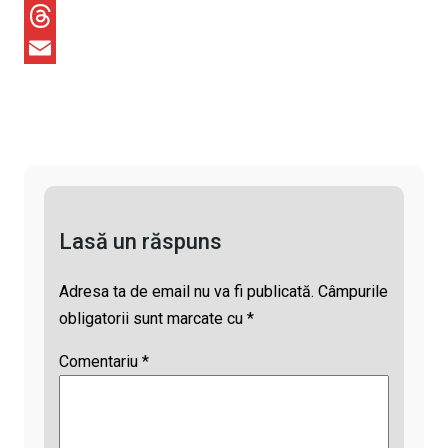
y
c
h
X
L
e
a
T
i
b
t
h
E
n
o
s
r
m
k
o
A
e
a
k
p
a
i
p
d
l
Lasă un răspuns
s
Adresa ta de email nu va fi publicată.
Câmpurile
obligatorii sunt marcate cu
*
Comentariu
*