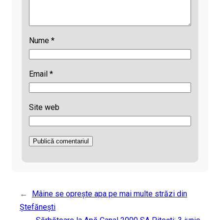
Nume
*
Email
*
Site web
←
Mâine se oprește apa pe mai multe străzi din
Ștefănești