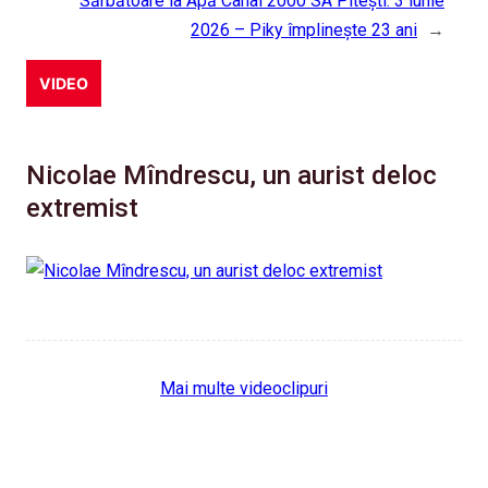
Sărbătoare la Apă Canal 2000 SA Pitești: 3 iunie
2026 – Piky împlineşte 23 ani
→
VIDEO
Nicolae Mîndrescu, un aurist deloc
extremist
Mai multe videoclipuri