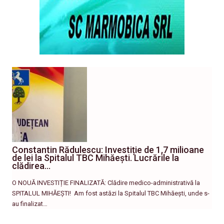
Constantin Rădulescu: Investiție de 1,7 milioane
de lei la Spitalul TBC Mihăești. Lucrările la
clădirea…
O NOUĂ INVESTIȚIE FINALIZATĂ: Clădire medico-administrativă la
SPITALUL MIHĂEȘTI! ​ Am fost astăzi la Spitalul TBC Mihăești, unde s-
au finalizat…