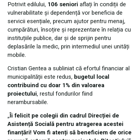
Potrivit edilului,
106 seniori
aflați în condiții de
vulnerabilitate și dependență vor beneficia de
servicii esențiale, precum ajutor pentru menaj,
cumpărături, însoțire și reprezentare în relația cu
instituțiile publice, dar și de sprijin pentru
deplasările la medic, prin intermediul unei unități
mobile.
Cristian Gentea a subliniat că efortul financiar al
municipalității este redus,
bugetul local
contribuind cu doar 1% din valoarea
proiectului
, restul fondurilor fiind
nerambursabile.
„
Îi felicit pe colegii din cadrul Direcției de
Asistență Socială pentru atragerea acestei
finanțări! Vom fi atenți să beneficiem de orice