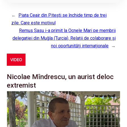
←
Piața Ceair din Pitești se închide timp de trei
zile. Care este motivul
Remus Sasu i-a primit la Ocnele Mari pe membrii
delegației din Muğla (Turcia). Relații de colaborare și
noi oportunități internaționale
→
VIDEO
Nicolae Mîndrescu, un aurist deloc
extremist