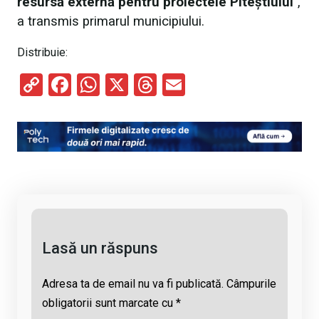
resursă externă pentru proiectele Piteștiului
”,
a transmis primarul municipiului.
Distribuie:
C
F
W
X
T
E
o
a
h
hr
m
py
ce
at
e
ail
Li
b
s
a
n
o
A
d
k
o
p
s
k
p
Lasă un răspuns
Adresa ta de email nu va fi publicată.
Câmpurile
obligatorii sunt marcate cu
*