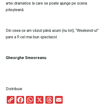
artei dramatice la care se poate ajunge pe scena
piteșteană.
Din ceea ce am văzut până acum (nu tot), ”Weekend-ul”
pare a fi cel mai bun spectacol.
Gheorghe Smeoreanu
Distribuie:
C
F
W
X
T
E
o
a
h
hr
m