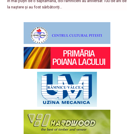
În mai puțin de o săptămână, doi râmniceni au aniversat 100 de ani de
la naștere și au fost sărbătoriți…