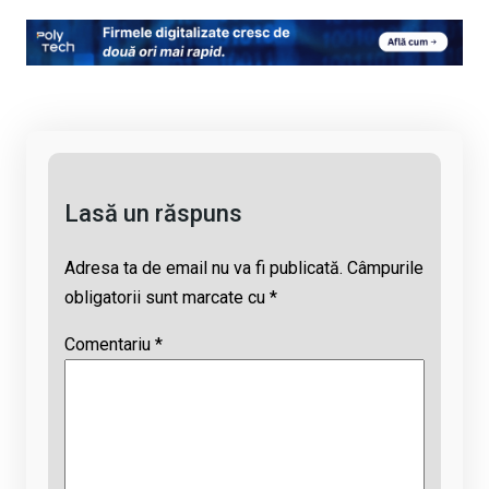
py
ce
at
e
ail
Li
b
s
a
n
o
A
d
k
o
p
s
k
p
Lasă un răspuns
Adresa ta de email nu va fi publicată.
Câmpurile
obligatorii sunt marcate cu
*
Comentariu
*