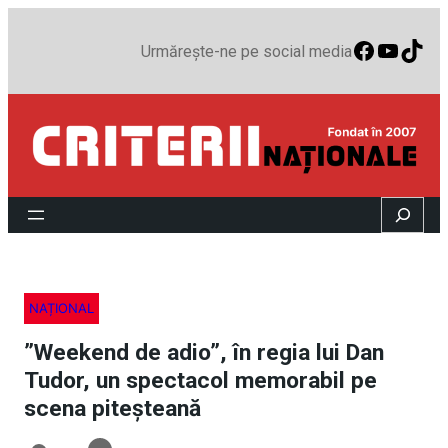
Faceboo
YouTu
TikT
Urmărește-ne pe social media
Search
NAȚIONAL
”Weekend de adio”, în regia lui Dan
Tudor, un spectacol memorabil pe
scena piteșteană