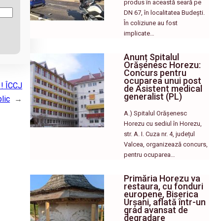
produs în această seară pe
DN 67, în localitatea Budești.
În coliziune au fost
implicate…
Anunț Spitalul
Orășenesc Horezu:
Concurs pentru
ocuparea unui post
 ! ÎCCJ
de Asistent medical
generalist (PL)
lic
→
A.) Spitalul Orășenesc
Horezu cu sediul în Horezu,
str. A. I. Cuza nr. 4, județul
Valcea, organizează concurs,
pentru ocuparea…
Primăria Horezu va
restaura, cu fonduri
europene, Biserica
Urșani, aflată într-un
grad avansat de
degradare