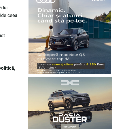
 lui
cide ceea
ust
olitică,