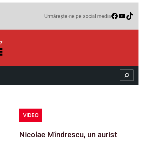
Faceboo
YouTu
TikT
Urmărește-ne pe social media
Search
VIDEO
Nicolae Mîndrescu, un aurist