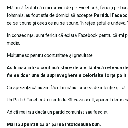
Mă miră faptul că unii români de pe Facebook, fericiți pe bun
Iohannis, au fost atât de dornici să accepte
Partidul Facebo
ce se spune și ceea ce nu se spune, în rețea șeful e undeva,
În consecință, sunt fericit că există Facebook pentru că-mi po
media.
Mulțumesc pentru oportunitate și gratuitate.
Aș fi însă într-o continuă stare de alertă dacă rețeaua d
fie ea doar una de supraveghere a celorlalte forțe polit
Cu speranța că nu am făcut nimănui proces de intenție și că nu
Un Partid Facebook nu ar fi decât ceva ocult, aparent democrat
Adică mai rău decât un partid comunist sau fascist.
Mai rău pentru că ar părea întotdeauna bun.