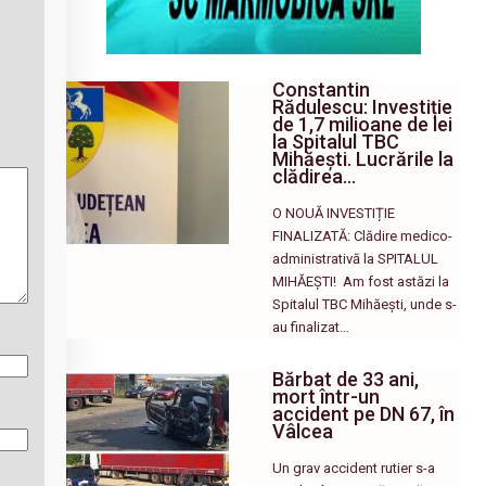
Constantin
Rădulescu: Investiție
de 1,7 milioane de lei
la Spitalul TBC
Mihăești. Lucrările la
clădirea…
O NOUĂ INVESTIȚIE
FINALIZATĂ: Clădire medico-
administrativă la SPITALUL
MIHĂEȘTI! ​ Am fost astăzi la
Spitalul TBC Mihăești, unde s-
au finalizat…
Bărbat de 33 ani,
mort într-un
accident pe DN 67, în
Vâlcea
Un grav accident rutier s-a