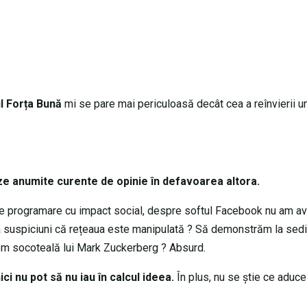
l Forța Bună
mi se pare mai periculoasă decât cea a reînvierii un
ze anumite curente de opinie în defavoarea altora.
ce programare cu impact social, despre softul Facebook nu am av
ea suspiciuni că rețeaua este manipulată ? Să demonstrăm la sedi
erem socoteală lui Mark Zuckerberg ? Absurd.
ici nu pot să nu iau în calcul ideea.
În plus, nu se știe ce aduce