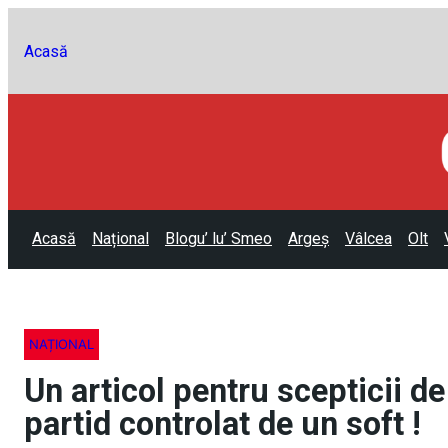
Acasă
Acasă
Național
Blogu’ lu’ Smeo
Argeș
Vâlcea
Olt
NAȚIONAL
Un articol pentru scepticii d
partid controlat de un soft !