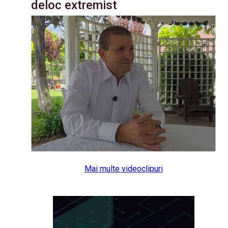
deloc extremist
Mai multe videoclipuri