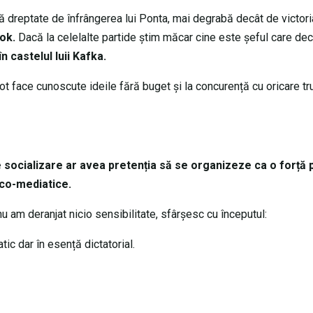
ă dreptate de înfrângerea lui Ponta, mai degrabă decât de victoria
ok.
Dacă la celelalte partide știm măcar cine este șeful care de
în castelul luii Kafka.
t face cunoscute ideile fără buget și la concurență cu oricare tr
e socializare ar avea pretenția să se organizeze ca o forță p
ico-mediatice.
 am deranjat nicio sensibilitate, sfârșesc cu începutul:
ic dar în esență dictatorial.