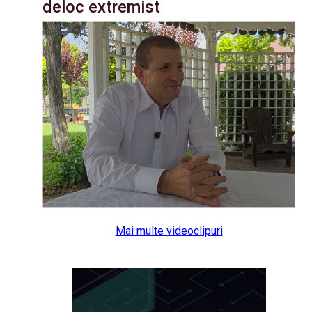
deloc extremist
Mai multe videoclipuri