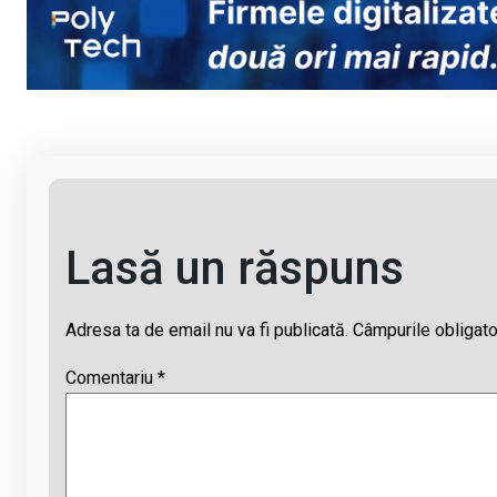
Li
b
s
a
n
o
A
d
k
o
p
s
k
p
Lasă un răspuns
Adresa ta de email nu va fi publicată.
Câmpurile obligato
Comentariu
*