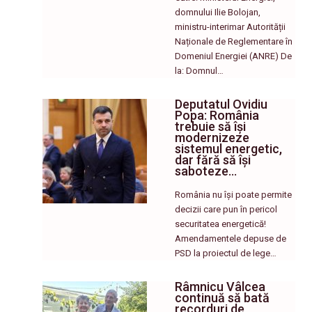
domnului Ilie Bolojan,
ministru-interimar Autorității
Naționale de Reglementare în
Domeniul Energiei (ANRE) De
la: Domnul…
Deputatul Ovidiu
Popa: România
trebuie să își
modernizeze
sistemul energetic,
dar fără să își
saboteze…
România nu își poate permite
decizii care pun în pericol
securitatea energetică!
Amendamentele depuse de
PSD la proiectul de lege…
Râmnicu Vâlcea
continuă să bată
recorduri de