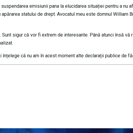
uspendarea emisiunii pana la elucidarea situației pentru a nu af
tru apărarea statului de drept. Avocatul meu este domnul William B
i. Sunt sigur că vor fi extrem de interesante. Până atunci însă vă 
alizat.
înțelege că nu am în acest moment alte declarații publice de fă