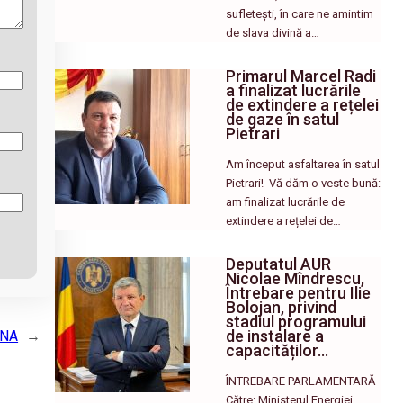
sufletești, în care ne amintim
de slava divină a…
Primarul Marcel Radi
a finalizat lucrările
de extindere a rețelei
de gaze în satul
Pietrari
Am început asfaltarea în satul
Pietrari! ​ Vă dăm o veste bună:
am finalizat lucrările de
extindere a rețelei de…
Deputatul AUR
Nicolae Mîndrescu,
Întrebare pentru Ilie
Bolojan, privind
stadiul programului
de instalare a
DNA
→
capacităților…
ÎNTREBARE PARLAMENTARĂ
Către: Ministerul Energiei,