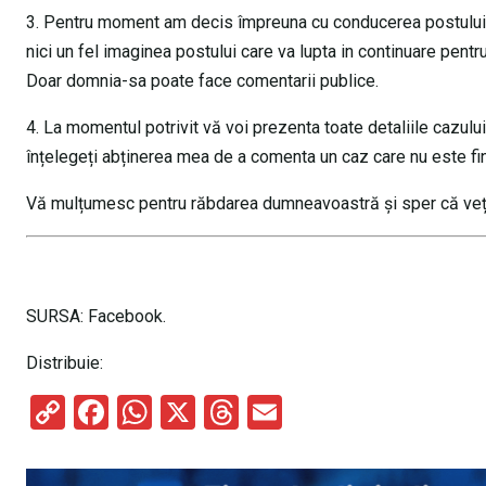
3. Pentru moment am decis împreuna cu conducerea postului s
nici un fel imaginea postului care va lupta in continuare pen
Doar domnia-sa poate face comentarii publice.
4. La momentul potrivit vă voi prezenta toate detaliile cazulu
înțelegeți abținerea mea de a comenta un caz care nu este fin
Vă mulțumesc pentru răbdarea dumneavoastră și sper că veți 
SURSA: Facebook.
Distribuie:
C
F
W
X
T
E
o
a
h
hr
m
py
ce
at
e
ail