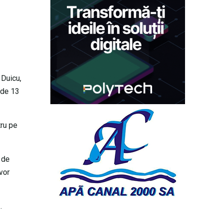
 Duicu,
 de 13
tru pe
 de
vor
ă.