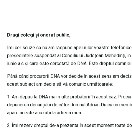
Dragi colegi și onorat public,
Îmi cer scuze că nu am răspuns apelurilor voastre telefonic
președintele suspendat al Consiliului Județean Mehedinți, în
iunie a.c și care este cercetată de DNA. Este dreptul domniei 
Până când procurorii DNA vor decide în acest sens am decis 
acest subiect am decis să vă comunic următoarele:
1. Am depus la DNA mai multe probatorii în acest caz. Procur
depunerea denunțului de către domnul Adrian Duicu un membru
apare aceste acuzații la adresa mea.
2. Îmi rezerv dreptul de-a prezenta în acest moment toate d