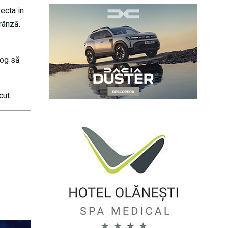
ecta in
rânză.
rog să
cut.