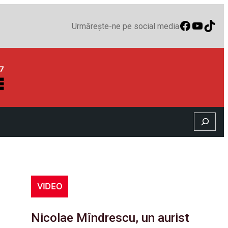
Faceboo
YouTu
TikT
Urmărește-ne pe social media
Search
VIDEO
Nicolae Mîndrescu, un aurist