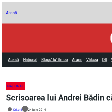
Acasă
Acasă
Național
Blogu’ lu’ Smeo
Argeș
Vâlcea
Olt
NAȚIONAL
Scrisoarea lui Andrei Bădin c
Criterii
24 Iulie 2014