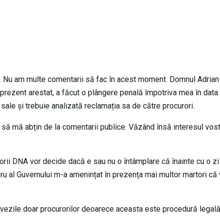
e. Nu am multe comentarii să fac în acest moment. Domnul Adrian
 prezent arestat, a făcut o plângere penală împotriva mea în data
sale și trebuie analizată reclamația sa de către procurori.
să mă abțin de la comentarii publice. Văzând însă interesul vos
orii DNA vor decide dacă e sau nu o întâmplare că înainte cu o zi
 al Guvernului m-a amenințat în prezența mai multor martori că 
ovezile doar procurorilor deoarece aceasta este procedură legal