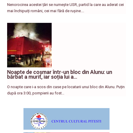
Nenorocirea acestei țări se numește USR, partid la care au aderat cei
mai închipuiți români, cei mai fără de rușine.…
Noapte de coșmar într-un bloc din Alunu: un
bărbat a murit, iar soția lui a…
O noapte care i-a scos din case pe locatarii unui bloc din Alunu. Puțin
după ora 3:00, pompierii au fost…