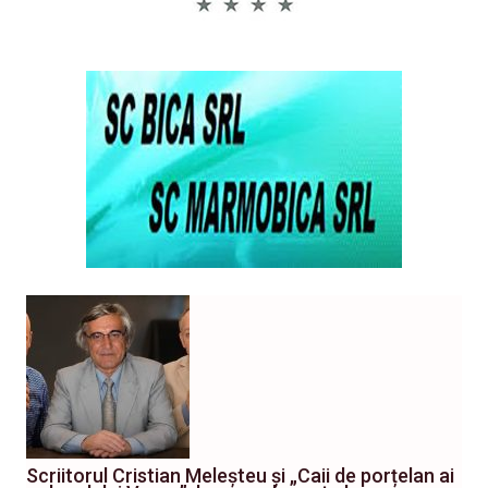
Scriitorul Cristian Meleșteu și „Caii de porțelan ai