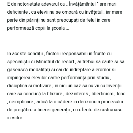
E de notorietate adevarul ca ,, Învățământul ” are mari
deficiente , ca elevii nu se omoară cu învățatul , iar mare
parte din părinți nu sant preocupați de felul in care
performează copii la școala …
In aceste condiții , factorii responsabili in frunte cu
specialiștii si Ministrul de resort , ar trebui sa caute si sa
găsească modalități si cai de îndreptare a erorilor si
împingerea elevilor cartre performanța prin studiu ,
disciplina si motivare ; in nici un caz sa nu vii cu Invenții
care sa conducă la blazare , dezinteres , libertinism , lene
, neimplicare , adică la o cădere in derizoriu a procesului
de pregătire a tinerei generații , cu efecte dezastruoase
in viitor …