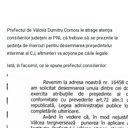
Prefectul de Vâlcea Dumitru Cornoiu le atrage atenţia
consilierilor judeţeni ai PNL că trebuie să se prezinte la
şedinţa de miercuri pentru desemnarea preşedintelui
interimar al CJ, altminteri va acţiona pe căile legale.
Iată, în facsimil, ce le spune prefectul consilierilor: