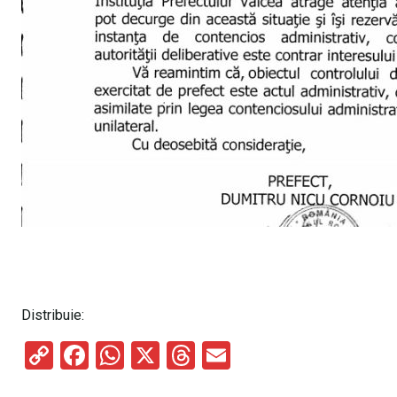
Distribuie:
C
F
W
X
T
E
o
a
h
hr
m