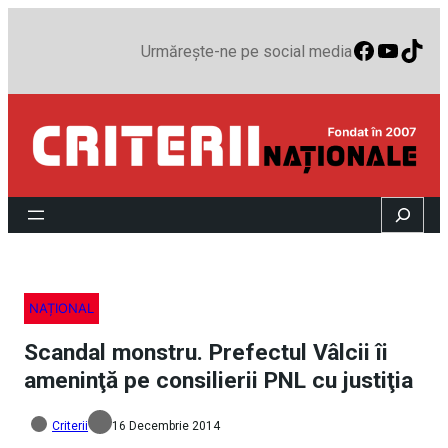
Faceboo
YouTu
TikT
Urmărește-ne pe social media
Search
NAȚIONAL
Scandal monstru. Prefectul Vâlcii îi
ameninţă pe consilierii PNL cu justiţia
Criterii
16 Decembrie 2014