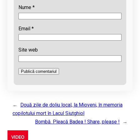
Nume
*
Email
*
Site web
←
Două zile de doliu local, la Mioveni, în memoria
copilotului mort în Lacul Siutghiol
Bombă. Pleacă Badea ! Share, please !
→
VIDEO