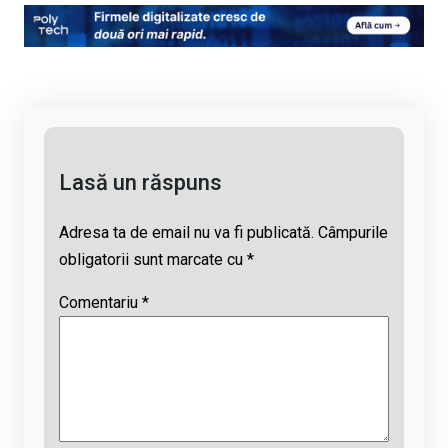
py
ce
at
e
ail
Li
b
s
a
n
o
A
d
k
o
p
s
k
p
Lasă un răspuns
Adresa ta de email nu va fi publicată.
Câmpurile
obligatorii sunt marcate cu
*
Comentariu
*