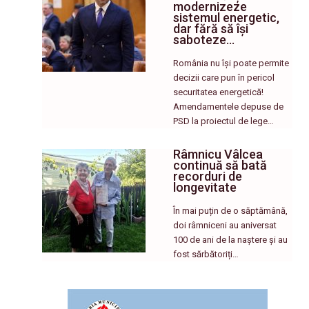
modernizeze
sistemul energetic,
dar fără să își
saboteze…
România nu își poate permite
decizii care pun în pericol
securitatea energetică!
Amendamentele depuse de
PSD la proiectul de lege…
Râmnicu Vâlcea
continuă să bată
recorduri de
longevitate
În mai puțin de o săptămână,
doi râmniceni au aniversat
100 de ani de la naștere și au
fost sărbătoriți…