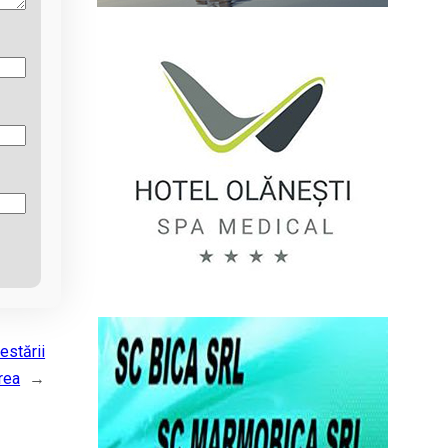
estării
rea
→