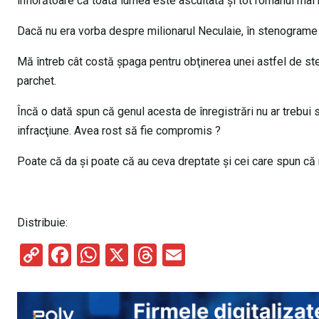
înfiorătoare că toată lumea este ascultată şi tot românul mai n
Dacă nu era vorba despre milionarul Neculaie, în stenograme ar
Mă întreb cât costă şpaga pentru obţinerea unei astfel de ste
parchet.
Încă o dată spun că genul acesta de înregistrări nu ar trebui 
infracţiune. Avea rost să fie compromis ?
Poate că da şi poate că au ceva dreptate şi cei care spun că n
Distribuie:
C
F
W
X
T
E
o
a
h
hr
m
py
ce
at
e
ail