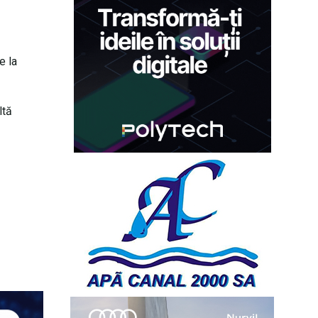
e la
ltă