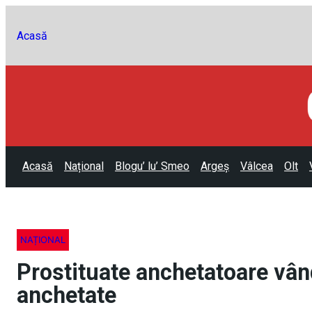
Acasă
Acasă
Național
Blogu’ lu’ Smeo
Argeș
Vâlcea
Olt
NAȚIONAL
Prostituate anchetatoare vân
anchetate