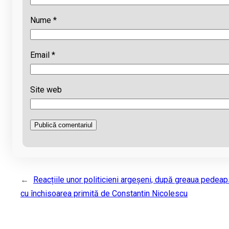
Nume
*
Email
*
Site web
←
Reacțiile unor politicieni argeșeni, după greaua pedea
cu închisoarea primită de Constantin Nicolescu