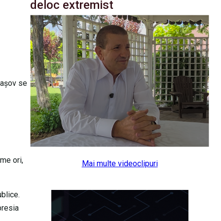
deloc extremist
Braşov se
me ori,
Mai multe videoclipuri
blice.
presia