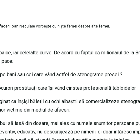
aceri Ioan Neculaie vorbeşte cu nişte femei despre alte femei.
aice, iar celelalte curve. De acord cu faptul că milionarul de la 
ă pace:
 pe bani sau cei care vând astfel de stenograme presei ?
rori prostituaţi care îşi vând cinstea profesională tabloidelor.
nat ca înşişi băieţii cu ochi albaştri să comercializeze stenogra
or victime din mediul de afaceri.
trebui să iasă din dosare, mai ales cu numele anumitor persoane pu
reventiv, educativ, nu descurajează pe nimeni, ci doar întăresc im