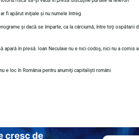
otoriu riscă să-şi vadă în presă discuţiile purtate la telefon.
 fi apărut iniţiale şi nu numele întreg.
nograme şi dacă se împarte, ca la cârciumă, între toţi ospătarii d
să apară în presă. Ioan Neculaie nu e nici codoş, nici nu a comis a
u e loc în România pentru anumiţi capitalişti români.