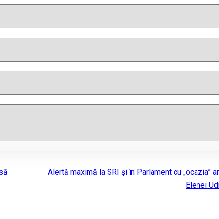
psă
Alertă maximă la SRI şi în Parlament cu „ocazia” ar
Elenei Ud