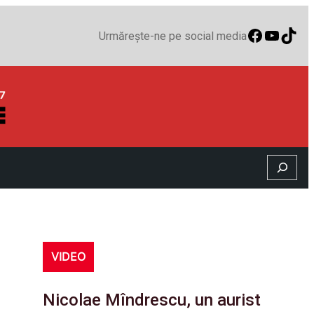
Faceboo
YouTu
TikT
Urmărește-ne pe social media
Search
VIDEO
Nicolae Mîndrescu, un aurist