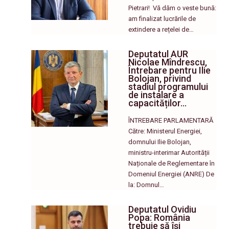
Pietrari! ​ Vă dăm o veste bună:
am finalizat lucrările de
extindere a rețelei de…
Deputatul AUR
Nicolae Mîndrescu,
Întrebare pentru Ilie
Bolojan, privind
stadiul programului
de instalare a
capacităților…
ÎNTREBARE PARLAMENTARĂ
Către: Ministerul Energiei,
domnului Ilie Bolojan,
ministru-interimar Autorității
Naționale de Reglementare în
Domeniul Energiei (ANRE) De
la: Domnul…
Deputatul Ovidiu
Popa: România
trebuie să își