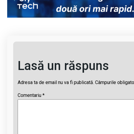
Li
b
s
a
n
o
A
d
k
o
p
s
k
p
Lasă un răspuns
Adresa ta de email nu va fi publicată.
Câmpurile obligato
Comentariu
*