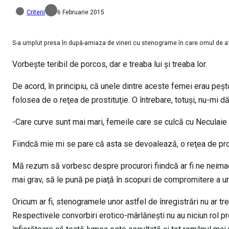
Criterii
6 Februarie 2015
S-a umplut presa în după-amiaza de vineri cu stenograme în care omul de af
Vorbeşte teribil de porcos, dar e treaba lui şi treaba lor.
De acord, în principiu, că unele dintre aceste femei erau peşto
folosea de o reţea de prostituţie. O întrebare, totuşi, nu-mi d
-Care curve sunt mai mari, femeile care se culcă cu Neculaie
Fiindcă mie mi se pare că asta se devoalează, o reţea de procu
Mă rezum să vorbesc despre procurori fiindcă ar fi ne neimagi
mai grav, să le pună pe piaţă în scopuri de compromitere a un
Oricum ar fi, stenogramele unor astfel de înregistrări nu ar 
Respectivele convorbiri erotico-mârlăneşti nu au niciun rol p