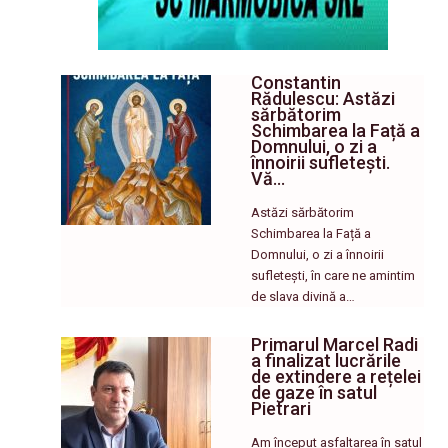
Constantin
Rădulescu: Astăzi
sărbătorim
Schimbarea la Față a
Domnului, o zi a
înnoirii sufletești.
Vă…
Astăzi sărbătorim
Schimbarea la Față a
Domnului, o zi a înnoirii
sufletești, în care ne amintim
de slava divină a…
Primarul Marcel Radi
a finalizat lucrările
de extindere a rețelei
de gaze în satul
Pietrari
Am început asfaltarea în satul