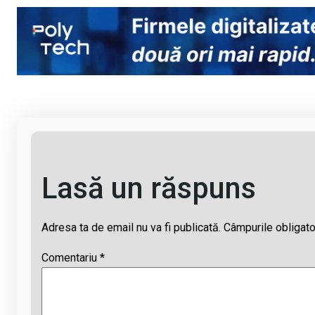
py
ce
at
e
ail
Li
b
s
a
n
o
A
d
k
o
p
s
k
p
Lasă un răspuns
Adresa ta de email nu va fi publicată.
Câmpurile obligato
Comentariu
*