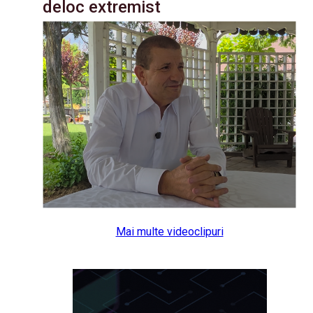
deloc extremist
Mai multe videoclipuri