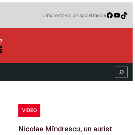
Faceboo
YouTu
TikT
Urmărește-ne pe social media
Search
VIDEO
Nicolae Mîndrescu, un aurist