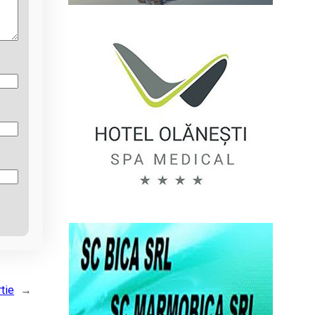
rtie
→