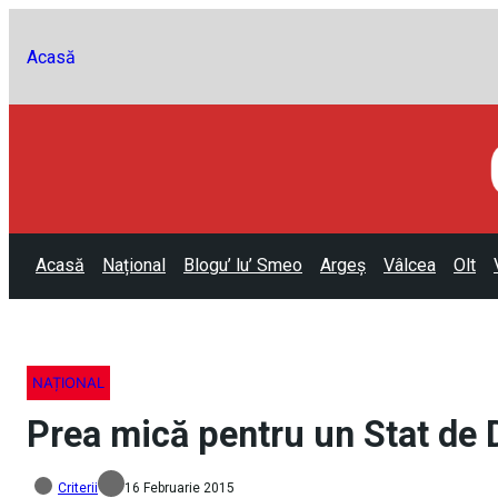
Acasă
Acasă
Național
Blogu’ lu’ Smeo
Argeș
Vâlcea
Olt
NAȚIONAL
Prea mică pentru un Stat de 
Criterii
16 Februarie 2015