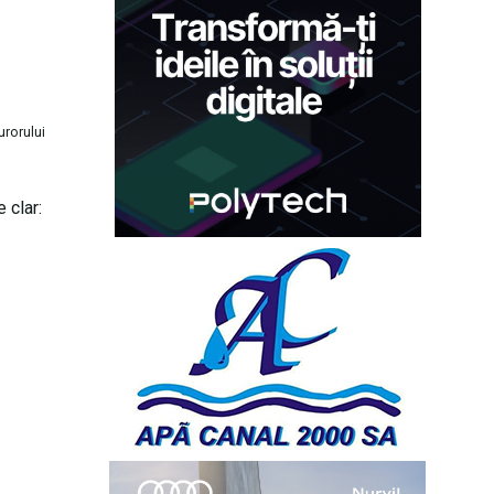
urorului
 clar: