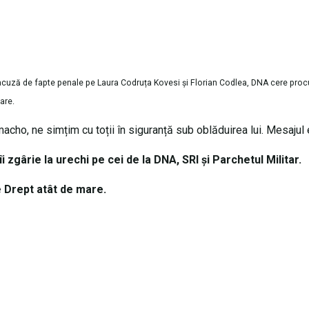
i acuză de fapte penale pe Laura Codruța Kovesi şi Florian Codlea, DNA cere proc
are.
cho, ne simțim cu toții în siguranță sub oblăduirea lui. Mesajul e
îi zgârie la urechi pe cei de la DNA, SRI şi Parchetul Militar.
e Drept atât de mare.