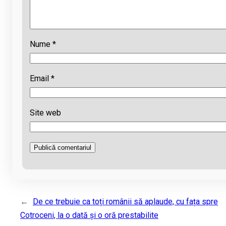
Nume
*
Email
*
Site web
←
De ce trebuie ca toți românii să aplaude, cu fața spre
Cotroceni, la o dată și o oră prestabilite