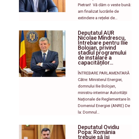
Pietrari! ​ Vă dăm o veste bună:
am finalizat lucrările de
extindere a rețelei de…
Deputatul AUR
Nicolae Mîndrescu,
Întrebare pentru Ilie
Bolojan, privind
stadiul programului
de instalare a
capacităților…
ÎNTREBARE PARLAMENTARĂ
Către: Ministerul Energiei,
domnului Ilie Bolojan,
ministru-interimar Autorității
Naționale de Reglementare în
Domeniul Energiei (ANRE) De
la: Domnul…
Deputatul Ovidiu
Popa: România
trebuie să își