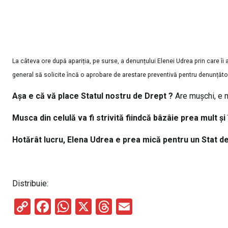
La câteva ore după apariția, pe surse, a denunțului Elenei Udrea prin care î
general să solicite încă o aprobare de arestare preventivă pentru denunțăto
Așa e că vă place Statul nostru de Drept ?
Are mușchi, e ma
Musca din celulă va fi strivită fiindcă bâzâie prea mult şi 
Hotărât lucru, Elena Udrea e prea mică pentru un Stat d
Distribuie:
C
F
W
X
T
E
o
a
h
hr
m