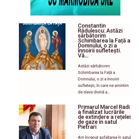
Constantin
Rădulescu: Astăzi
sărbătorim
Schimbarea la Față a
Domnului, o zi a
înnoirii sufletești.
Vă…
Astăzi sărbătorim
Schimbarea la Față a
Domnului, o zi a înnoirii
sufletești, în care ne amintim
de slava divină a…
Primarul Marcel Radi
a finalizat lucrările
de extindere a rețelei
de gaze în satul
Pietrari
Am început asfaltarea în satul