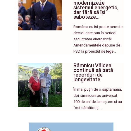
modernizeze
sistemul energetic,
dar fără să își
saboteze…
România nu își poate permite
decizii care pun în pericol
securitatea energetică!
Amendamentele depuse de
PSD la proiectul de lege…
Râmnicu Vâlcea
continuă să bată
recorduri de
longevitate
În mai puțin de o săptămână,
doi râmniceni au aniversat
100 de ani de la naștere și au
fost sărbătoriți…