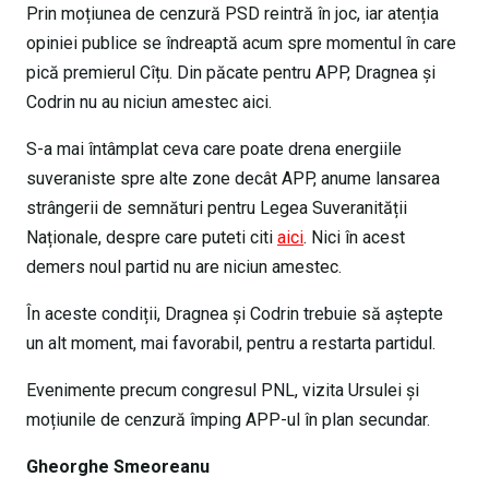
Prin moțiunea de cenzură PSD reintră în joc, iar atenția
opiniei publice se îndreaptă acum spre momentul în care
pică premierul Cîțu. Din păcate pentru APP, Dragnea și
Codrin nu au niciun amestec aici.
S-a mai întâmplat ceva care poate drena energiile
suveraniste spre alte zone decât APP, anume lansarea
strângerii de semnături pentru Legea Suveranității
Naționale, despre care puteti citi
aici
. Nici în acest
demers noul partid nu are niciun amestec.
În aceste condiții, Dragnea și Codrin trebuie să aștepte
un alt moment, mai favorabil, pentru a restarta partidul.
Evenimente precum congresul PNL, vizita Ursulei și
moțiunile de cenzură împing APP-ul în plan secundar.
Gheorghe Smeoreanu