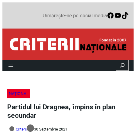
Faceboo
YouTu
TikT
Urmărește-ne pe social media
Search
NAȚIONAL
Partidul lui Dragnea, împins în plan
secundar
Criterii
30 Septembrie 2021