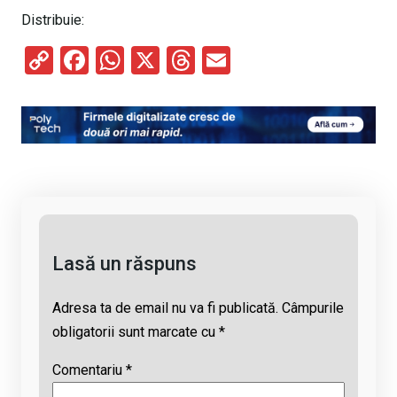
Distribuie:
C
F
W
X
T
E
o
a
h
hr
m
py
ce
at
e
ail
Li
b
s
a
n
o
A
d
k
o
p
s
k
p
Lasă un răspuns
Adresa ta de email nu va fi publicată.
Câmpurile
obligatorii sunt marcate cu
*
Comentariu
*