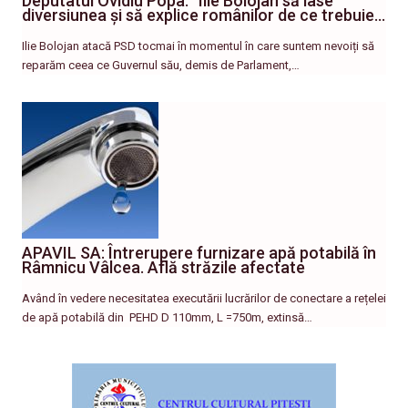
Deputatul Ovidiu Popa: ”Ilie Bolojan să lase
diversiunea și să explice românilor de ce trebuie…
Ilie Bolojan atacă PSD tocmai în momentul în care suntem nevoiți să
reparăm ceea ce Guvernul său, demis de Parlament,…
APAVIL SA: Întrerupere furnizare apă potabilă în
Râmnicu Vâlcea. Află străzile afectate
Având în vedere necesitatea executării lucrărilor de conectare a rețelei
de apă potabilă din PEHD D 110mm, L =750m, extinsă…