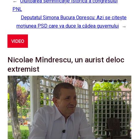
←
Uluitoarea semnificație istorică a congresului
PNL
Deputatul Simona Bucura Oprescu: Azi se citește
moțiunea PSD care va duce la cădea guvernului
→
VIDEO
Nicolae Mîndrescu, un aurist deloc
extremist