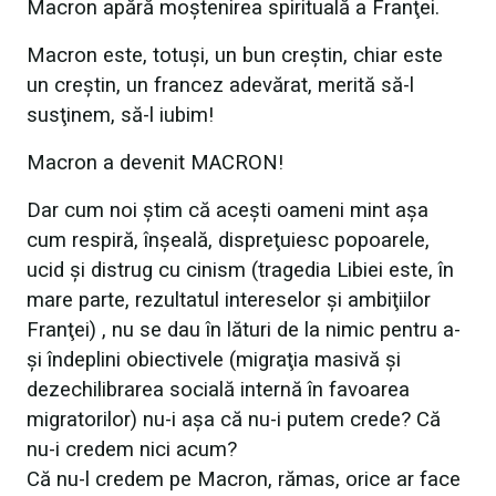
Macron apără moştenirea spirituală a Franţei.
Macron este, totuşi, un bun creştin, chiar este
un creştin, un francez adevărat, merită să-l
susţinem, să-l iubim!
Macron a devenit MACRON!
Dar cum noi ştim că aceşti oameni mint aşa
cum respiră, înşeală, dispreţuiesc popoarele,
ucid şi distrug cu cinism (tragedia Libiei este, în
mare parte, rezultatul intereselor şi ambiţiilor
Franţei) , nu se dau în lături de la nimic pentru a-
şi îndeplini obiectivele (migraţia masivă şi
dezechilibrarea socială internă în favoarea
migratorilor) nu-i aşa că nu-i putem crede? Că
nu-i credem nici acum?
Că nu-l credem pe Macron, rămas, orice ar face