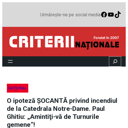
Faceboo
YouTu
TikT
Urmărește-ne pe social media
Search
NAȚIONAL
O ipoteză ŞOCANTĂ privind incendiul
de la Catedrala Notre-Dame. Paul
Ghitiu: „Amintiţi-vă de Turnurile
gemene”!