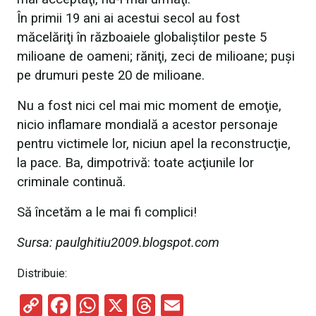
În primii 19 ani ai acestui secol au fost
măcelăriţi în războaiele globaliştilor peste 5
milioane de oameni; răniţi, zeci de milioane; puşi
pe drumuri peste 20 de milioane.
Nu a fost nici cel mai mic moment de emoţie,
nicio inflamare mondială a acestor personaje
pentru victimele lor, niciun apel la reconstrucţie,
la pace. Ba, dimpotrivă: toate acţiunile lor
criminale continuă.
Să încetăm a le mai fi complici!
Sursa: paulghitiu2009.blogspot.com
Distribuie:
C
F
W
X
T
E