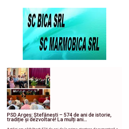
PSD Argeș: Ștefănești – 574 de ani de istorie,
tradiție și dezvoltare! La mulți ani…