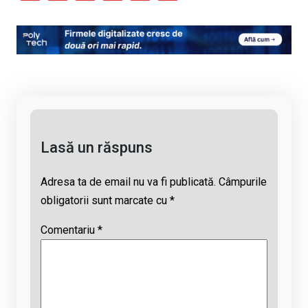
o
a
h
hr
m
py
ce
at
e
ail
Li
b
s
a
n
o
A
d
k
o
p
s
k
p
Lasă un răspuns
Adresa ta de email nu va fi publicată.
Câmpurile
obligatorii sunt marcate cu
*
Comentariu
*