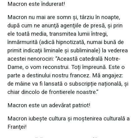
Macron este îndurerat!
Macron nu mai are somn şi, târziu în noapte,
după cum ne anunţă agenţiile de presă, şi prin
ele toată media, transmitea lumii întregi,
înmărmurită (adică hipnotizată, numai bună de
primit indicaţii liminale şi subliminale) la vederea
acestei nenorociri:
”Această catedrală Notre-
Dame, o vom reconstrui. Toți împreună. Este o
parte a destinului nostru francez. Mă angajez:
de mâine va fi lansată o subscripție națională, și
chiar dincolo de frontierele noastre.”
Macron este un adevărat patriot!
Macron iubeşte cultura şi moştenirea culturală a
Franţei!