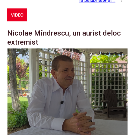
la Salubritate și….
→
VIDEO
Nicolae Mîndrescu, un aurist deloc
extremist