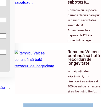
saboteze…
România nu își poate
permite decizii care pun
în pericol securitatea
energetică!
Amendamentele
depuse de PSD la
proiectul de lege…
Râmnicu Vâlcea
continuă să bată
recorduri de
longevitate
În mai puțin de o
săptămână, doi
râmniceni au aniversat
100 de ani de la naștere
său
→
și au fost sărbătoriți…