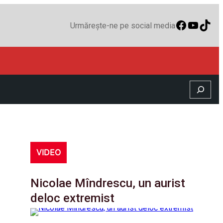
Faceboo
YouTu
TikT
Urmărește-ne pe social media
Search
VIDEO
Nicolae Mîndrescu, un aurist
deloc extremist