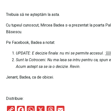
Trebuia să ne așteptăm la asta.
Cu tupeul cunoscut, Mircea Badea s-a prezentat la poarta Palat
Băsescu.
Pe Facebook, Badea a notat:
UPDATE: E decizie finala: nu mi se permite accesul. :))))) 
Sunt la Cotroceni. Nu ma lasa sa intru pentru ca, spun ei
Acum astept sa se ia o decizie. Revin.
Jenant, Badea, ca de obicei.
Distribuie:
C
F
W
X
T
E