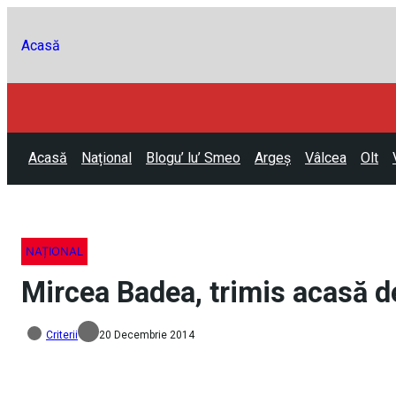
Acasă
Acasă
Național
Blogu’ lu’ Smeo
Argeș
Vâlcea
Olt
NAȚIONAL
Mircea Badea, trimis acasă de
Criterii
20 Decembrie 2014