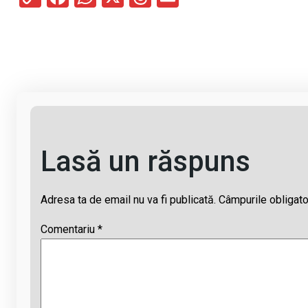
o
a
h
hr
m
py
ce
at
e
ail
Li
b
s
a
n
o
A
d
k
o
p
s
k
p
Lasă un răspuns
Adresa ta de email nu va fi publicată.
Câmpurile obligato
Comentariu
*