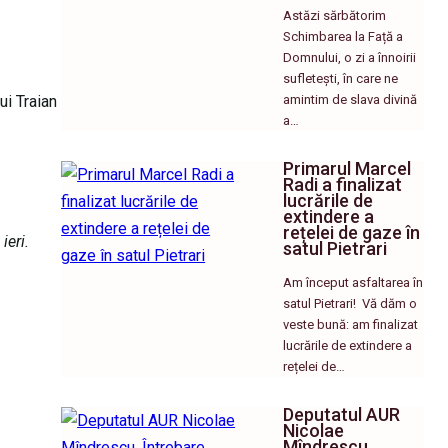
Astăzi sărbătorim
Schimbarea la Față a
Domnului, o zi a înnoirii
sufletești, în care ne
ui Traian
amintim de slava divină
a…
Primarul Marcel
Radi a finalizat
lucrările de
extindere a
rețelei de gaze în
ieri.
satul Pietrari
Am început asfaltarea în
satul Pietrari! ​ Vă dăm o
veste bună: am finalizat
lucrările de extindere a
rețelei de…
Deputatul AUR
Nicolae
Mîndrescu,