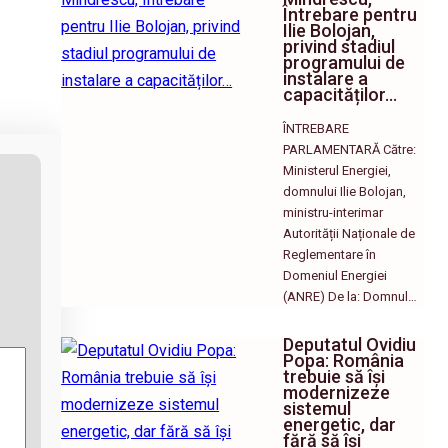
Întrebare pentru
Ilie Bolojan,
privind stadiul
programului de
instalare a
capacităților…
ÎNTREBARE
PARLAMENTARĂ Către:
Ministerul Energiei,
domnului Ilie Bolojan,
ministru-interimar
Autorității Naționale de
Reglementare în
Domeniul Energiei
(ANRE) De la: Domnul…
Deputatul Ovidiu
Popa: România
trebuie să își
modernizeze
sistemul
energetic, dar
fără să își