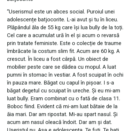
”Userismul este un abces social. Puroiul unei
adolescențe batjocorite. L-ai avut și tu în liceu.
Plăpândul ăla de 55 kg care își lua bully de la toți.
Cel care a acumulat ură în el și acum o revarsă
prin tratate feministe. Este o colecție de traume
îmbrăcate la costum slim fit. Acum are 60 kg. A
crescut. În liceu a fost cârpă. Un obiect de
mobilier peste care se dădea cu mopul. A luat
pumni în stomac în vestiar. A fost scuipat în ochi
în pauza mare. Băgat cu capul în pișoar. I s-a
băgat degetul cu scuipat în ureche. Și eu mi-am
luat bully. Eram combinat cu o fată de clasa 11.
Boboc fiind. Evident că mi-am luat bătaie de la
ăia mari. Dar am ripostat. Mi-au spart nasul. Și
acum am nasul oleacă îndoit. Dar am și dat.
Useristul nu. Așa e adolescența. Te fuți. Te bați.