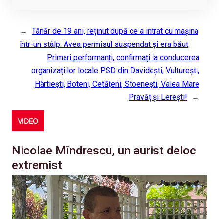
←
Tânăr de 19 ani, reținut după ce a intrat cu mașina
într-un stâlp. Avea permisul suspendat și era băut
Primari performanți, confirmați la conducerea
organizațiilor locale PSD din Davidești, Vulturești,
Hârtiești, Boteni, Cetățeni, Stoenești, Valea Mare
Pravăț și Lerești!
→
VIDEO
Nicolae Mîndrescu, un aurist deloc
extremist