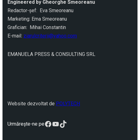
Engineered by Gheorghe Smeoreanu
Redactor-şef: Eva Smeoreanu
Marketing: Ema Smeoreanu
Grafician: Mihai Constantin
E-mail:
ziarulcriterii@yahoo.com
EMANUELA PRESS & CONSULTING SRL
Website dezvoltat de
POLYTECH
Facebook
YouTube
TikTok
Urmărește-ne pe