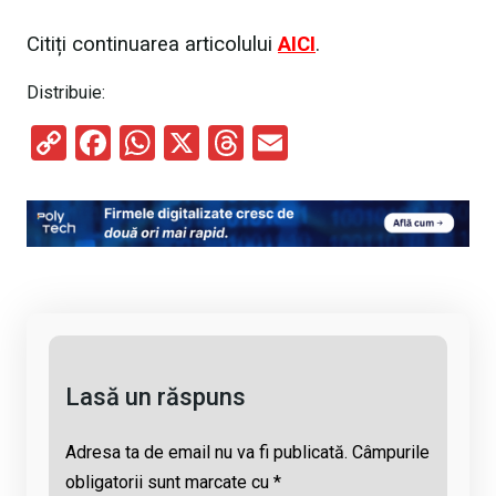
Citiți continuarea articolului
AICI
.
Distribuie:
C
F
W
X
T
E
o
a
h
hr
m
py
ce
at
e
ail
Li
b
s
a
n
o
A
d
k
o
p
s
k
p
Lasă un răspuns
Adresa ta de email nu va fi publicată.
Câmpurile
obligatorii sunt marcate cu
*