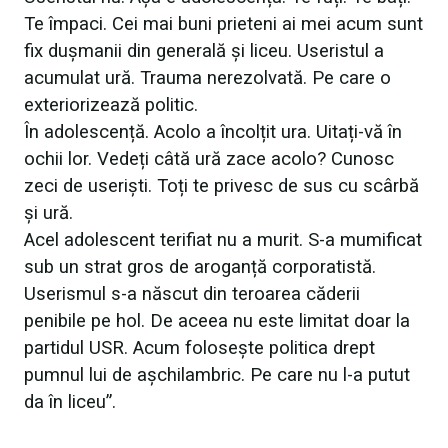
Te împaci. Cei mai buni prieteni ai mei acum sunt
fix dușmanii din generală și liceu. Useristul a
acumulat ură. Trauma nerezolvată. Pe care o
exteriorizează politic.
În adolescență. Acolo a încolțit ura. Uitați-vă în
ochii lor. Vedeți câtă ură zace acolo? Cunosc
zeci de useriști. Toți te privesc de sus cu scârbă
și ură.
Acel adolescent terifiat nu a murit. S-a mumificat
sub un strat gros de aroganță corporatistă.
Userismul s-a născut din teroarea căderii
penibile pe hol. De aceea nu este limitat doar la
partidul USR. Acum folosește politica drept
pumnul lui de așchilambric. Pe care nu l-a putut
da în liceu”.