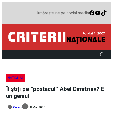
Faceboo
YouTu
TikT
Urmărește-ne pe social media
Search
NAȚIONAL
Îl știți pe ”postacul” Abel Dimitriev? E
un geniu!
Criterii
18 Mai 2026