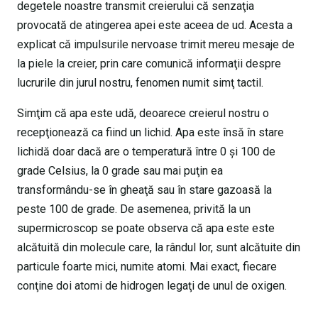
degetele noastre transmit creierului că senzaţia
provocată de atingerea apei este aceea de ud. Acesta a
explicat că impulsurile nervoase trimit mereu mesaje de
la piele la creier, prin care comunică informaţii despre
lucrurile din jurul nostru, fenomen numit simţ tactil.
Simţim că apa este udă, deoarece creierul nostru o
recepţionează ca fiind un lichid. Apa este însă în stare
lichidă doar dacă are o temperatură între 0 şi 100 de
grade Celsius, la 0 grade sau mai puţin ea
transformându-se în gheaţă sau în stare gazoasă la
peste 100 de grade. De asemenea, privită la un
supermicroscop se poate observa că apa este este
alcătuită din molecule care, la rândul lor, sunt alcătuite din
particule foarte mici, numite atomi. Mai exact, fiecare
conţine doi atomi de hidrogen legaţi de unul de oxigen.