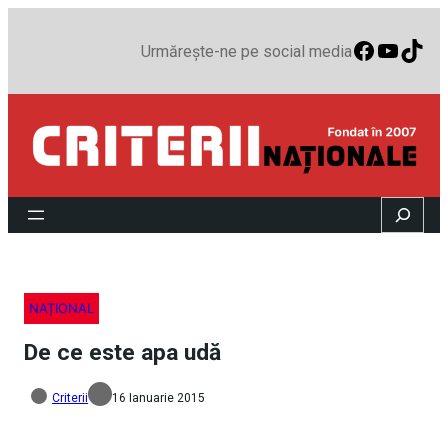
Faceboo
YouTu
TikT
Urmărește-ne pe social media
Search
NAȚIONAL
De ce este apa udă
Criterii
16 Ianuarie 2015