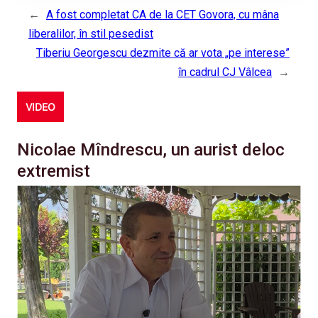
←
A fost completat CA de la CET Govora, cu mâna
liberalilor, în stil pesedist
Tiberiu Georgescu dezmite că ar vota „pe interese”
în cadrul CJ Vâlcea
→
VIDEO
Nicolae Mîndrescu, un aurist deloc
extremist