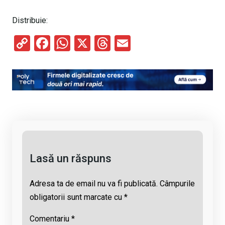
Distribuie:
C
F
W
X
T
E
o
a
h
hr
m
py
ce
at
e
ail
Li
b
s
a
n
o
A
d
k
o
p
s
k
p
Lasă un răspuns
Adresa ta de email nu va fi publicată.
Câmpurile
obligatorii sunt marcate cu
*
Comentariu
*