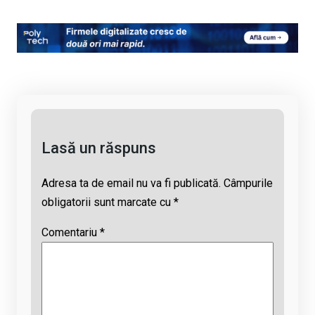
o
a
h
hr
m
py
ce
at
e
ail
Li
b
s
a
n
o
A
d
k
o
p
s
k
p
Lasă un răspuns
Adresa ta de email nu va fi publicată.
Câmpurile
obligatorii sunt marcate cu
*
Comentariu
*