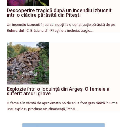
Descoperire tragică după un incendiu izbucnit
într-o clădire părăsită din Pitești
Un incendiu izbucnit în cursul nopții la o construcție părăsită de pe
Bulevardul I.C. Brătianu din Pitești s-a încheiat tragic.…
Explozie într-o locuință din Argeș. O femeie a
suferit arsuri grave
O femeie în vârstă de aproximativ 65 de ani a fost grav rănită în urma
unei explozii produse azi-dimineață, într-o…