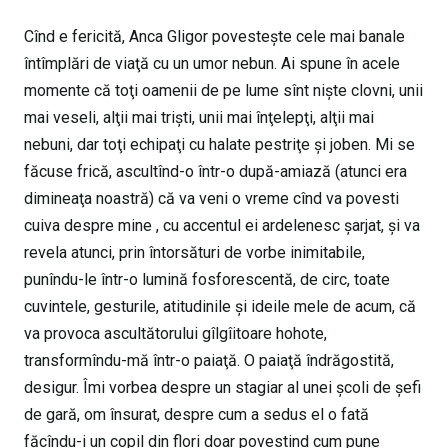
Cînd e fericită, Anca Gligor povesteşte cele mai banale
întîmplări de viaţă cu un umor nebun. Ai spune în acele
momente că toţi oamenii de pe lume sînt nişte clovni, unii
mai veseli, alţii mai trişti, unii mai înţelepţi, alţii mai
nebuni, dar toţi echipaţi cu halate pestriţe şi joben. Mi se
făcuse frică, ascultînd-o într-o după-amiază (atunci era
dimineaţa noastră) că va veni o vreme cînd va povesti
cuiva despre mine , cu accentul ei ardelenesc şarjat, şi va
revela atunci, prin întorsături de vorbe inimitabile,
punîndu-le într-o lumină fosforescentă, de circ, toate
cuvintele, gesturile, atitudinile şi ideile mele de acum, că
va provoca ascultătorului gîlgîitoare hohote,
transformîndu-mă într-o paiaţă. O paiaţă îndrăgostită,
desigur. Îmi vorbea despre un stagiar al unei şcoli de şefi
de gară, om însurat, despre cum a sedus el o fată
făcîndu-i un copil din flori doar povestind cum pune