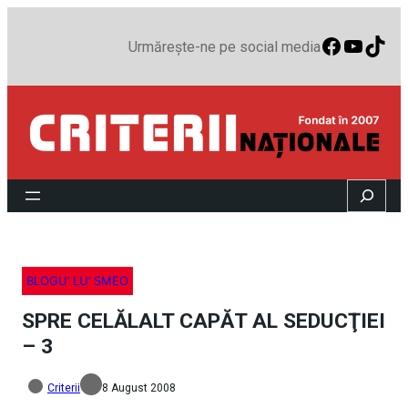
Faceboo
YouTu
TikT
Urmărește-ne pe social media
Search
BLOGU’ LU’ SMEO
SPRE CELĂLALT CAPĂT AL SEDUCŢIEI
– 3
Criterii
8 August 2008