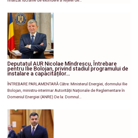
finalizat lucrările de extindere a rețelei de…
Deputatul AUR Nicolae Mîndrescu, Întrebare
pentru Ilie Bolojan, privind stadiul programului de
instalare a capacităților…
ÎNTREBARE PARLAMENTARĂ Către: Ministerul Energiei, domnului Ilie
Bolojan, ministru-interimar Autorității Naționale de Reglementare în
Domeniul Energiei (ANRE) De la: Domnul…