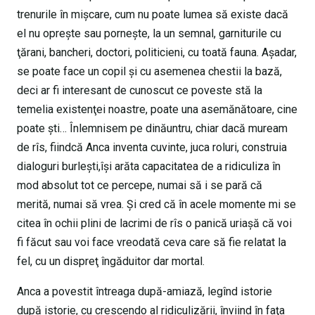
trenurile în mişcare, cum nu poate lumea să existe dacă
el nu opreşte sau porneşte, la un semnal, garniturile cu
ţărani, bancheri, doctori, politicieni, cu toată fauna. Aşadar,
se poate face un copil şi cu asemenea chestii la bază,
deci ar fi interesant de cunoscut ce poveste stă la
temelia existenţei noastre, poate una asemănătoare, cine
poate şti… Înlemnisem pe dinăuntru, chiar dacă muream
de rîs, fiindcă Anca inventa cuvinte, juca roluri, construia
dialoguri burleşti,îşi arăta capacitatea de a ridiculiza în
mod absolut tot ce percepe, numai să i se pară că
merită, numai să vrea. Şi cred că în acele momente mi se
citea în ochii plini de lacrimi de rîs o panică uriaşă că voi
fi făcut sau voi face vreodată ceva care să fie relatat la
fel, cu un dispreţ îngăduitor dar mortal.
Anca a povestit întreaga după-amiază, legînd istorie
după istorie, cu crescendo al ridiculizării, înviind în faţa