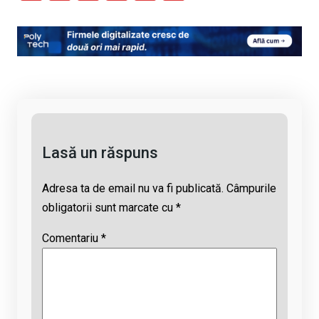
o
a
h
hr
m
py
ce
at
e
ail
Li
b
s
a
n
o
A
d
k
o
p
s
k
p
Lasă un răspuns
Adresa ta de email nu va fi publicată.
Câmpurile
obligatorii sunt marcate cu
*
Comentariu
*