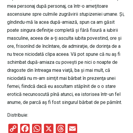
mea personaj după personaj, ca într-o ameţitoare
ascensiune spre culmile zugrăvirii stupizeniei umane. Şi,
gîndindu-mă la acea după-amiază, spun ca am găsit
poate singura definiţie completă şi fără fisură a iubirii
masculine, aceea de a-ţi asculta iubita povestind, ore şi
ore, frisonînd de încîntare, de admiraţie, de dorinţa de a
nu trece niciodată clipa aceea. Vă pot spune că nu aş fi
schimbat după-amiaza cu poveşti pe nici o noapte de
dragoste din întreaga mea viaţă, ba şi mai mult, că
niciodată nu m-am simţit mai bărbat în prezenţa unei
femei, fiindcă dacă eu ascultam stăpînit de o o stare
erotică necunoscută pînă atunci, ea istorisea într-un fel
anume, de parcă aş fi fost singurul bărbat de pe pămînt.
Distribuie:
C
F
W
X
T
E