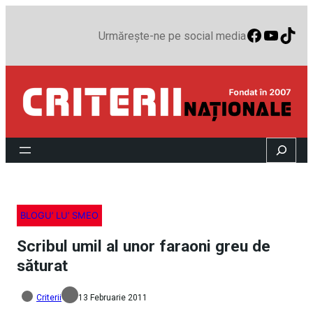
Faceboo
YouTu
TikT
Urmărește-ne pe social media
Search
BLOGU’ LU’ SMEO
Scribul umil al unor faraoni greu de
săturat
Criterii
13 Februarie 2011