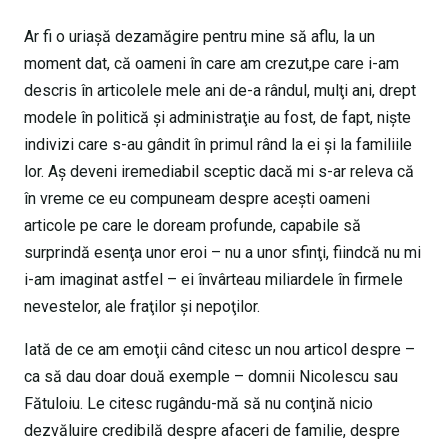
Ar fi o uriaşă dezamăgire pentru mine să aflu, la un
moment dat, că oameni în care am crezut,pe care i-am
descris în articolele mele ani de-a rândul, mulţi ani, drept
modele în politică şi administraţie au fost, de fapt, nişte
indivizi care s-au gândit în primul rând la ei şi la familiile
lor. Aş deveni iremediabil sceptic dacă mi s-ar releva că
în vreme ce eu compuneam despre aceşti oameni
articole pe care le doream profunde, capabile să
surprindă esenţa unor eroi – nu a unor sfinţi, fiindcă nu mi
i-am imaginat astfel – ei învârteau miliardele în firmele
nevestelor, ale fraţilor şi nepoţilor.
Iată de ce am emoţii când citesc un nou articol despre –
ca să dau doar două exemple – domnii Nicolescu sau
Fătuloiu. Le citesc rugându-mă să nu conţină nicio
dezvăluire credibilă despre afaceri de familie, despre