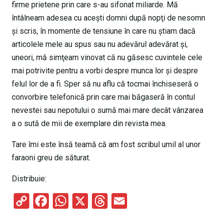
firme prietene prin care s-au sifonat miliarde. Mă
întâlneam adesea cu aceşti domni după nopţi de nesomn
şi scris, în momente de tensiune în care nu ştiam dacă
articolele mele au spus sau nu adevărul adevărat şi,
uneori, mă simţeam vinovat că nu găsesc cuvintele cele
mai potrivite pentru a vorbi despre munca lor şi despre
felul lor de a fi. Sper să nu aflu că tocmai închiseseră o
convorbire telefonică prin care mai băgaseră în contul
nevestei sau nepotului o sumă mai mare decât vânzarea
a o sută de mii de exemplare din revista mea.
Tare îmi este însă teamă că am fost scribul umil al unor
faraoni greu de săturat.
Distribuie:
C
F
W
X
T
E
o
a
h
hr
m