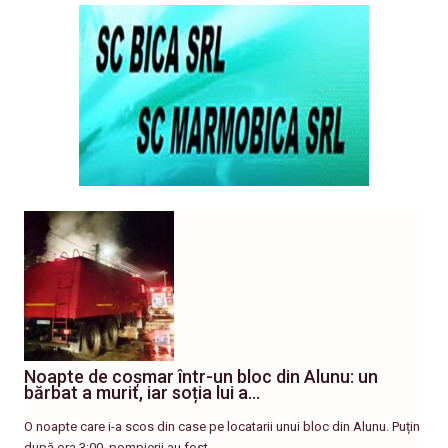
Noapte de coșmar într-un bloc din Alunu: un
bărbat a murit, iar soția lui a…
O noapte care i-a scos din case pe locatarii unui bloc din Alunu. Puțin
după ora 3:00, pompierii au fost…