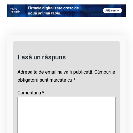
py
ce
at
e
ail
Li
b
s
a
n
o
A
d
k
o
p
s
k
p
Lasă un răspuns
Adresa ta de email nu va fi publicată.
Câmpurile
obligatorii sunt marcate cu
*
Comentariu
*