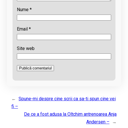
Nume
*
Email
*
Site web
←
Spune-mi despre cine scrii ca sa-ti spun cine vei
fi –
De ce a fost adusa la Oltchim antrenoarea Anja
Andersen –
→