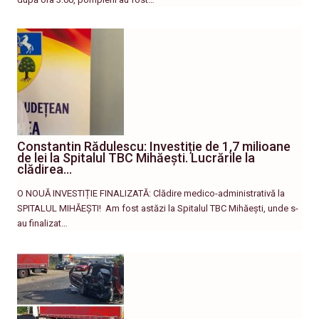
Constantin Rădulescu: Investiție de 1,7 milioane
de lei la Spitalul TBC Mihăești. Lucrările la
clădirea…
O NOUĂ INVESTIȚIE FINALIZATĂ: Clădire medico-administrativă la
SPITALUL MIHĂEȘTI! ​ Am fost astăzi la Spitalul TBC Mihăești, unde s-
au finalizat…