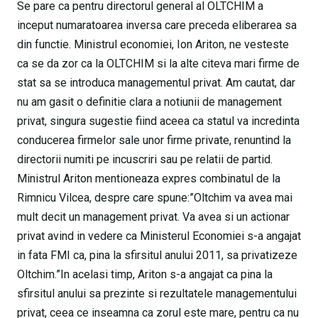
Se pare ca pentru directorul general al OLTCHIM a
inceput numaratoarea inversa care preceda eliberarea sa
din functie. Ministrul economiei, Ion Ariton, ne vesteste
ca se da zor ca la OLTCHIM si la alte citeva mari firme de
stat sa se introduca managementul privat. Am cautat, dar
nu am gasit o definitie clara a notiunii de management
privat, singura sugestie fiind aceea ca statul va incredinta
conducerea firmelor sale unor firme private, renuntind la
directorii numiti pe incuscriri sau pe relatii de partid.
Ministrul Ariton mentioneaza expres combinatul de la
Rimnicu Vilcea, despre care spune:”Oltchim va avea mai
mult decit un management privat. Va avea si un actionar
privat avind in vedere ca Ministerul Economiei s-a angajat
in fata FMI ca, pina la sfirsitul anului 2011, sa privatizeze
Oltchim.”In acelasi timp, Ariton s-a angajat ca pina la
sfirsitul anului sa prezinte si rezultatele managementului
privat, ceea ce inseamna ca zorul este mare, pentru ca nu