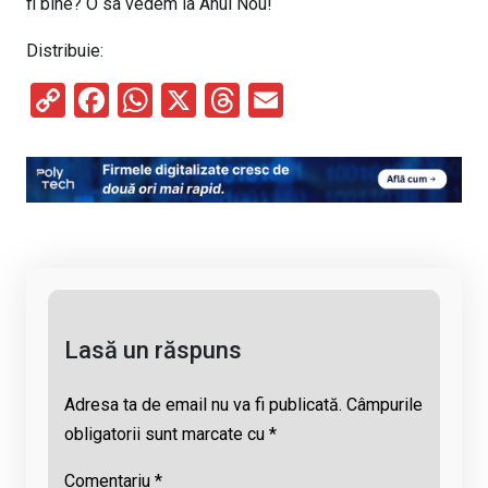
fi bine? O sa vedem la Anul Nou!
Distribuie:
C
F
W
X
T
E
o
a
h
hr
m
py
ce
at
e
ail
Li
b
s
a
n
o
A
d
k
o
p
s
k
p
Lasă un răspuns
Adresa ta de email nu va fi publicată.
Câmpurile
obligatorii sunt marcate cu
*
Comentariu
*