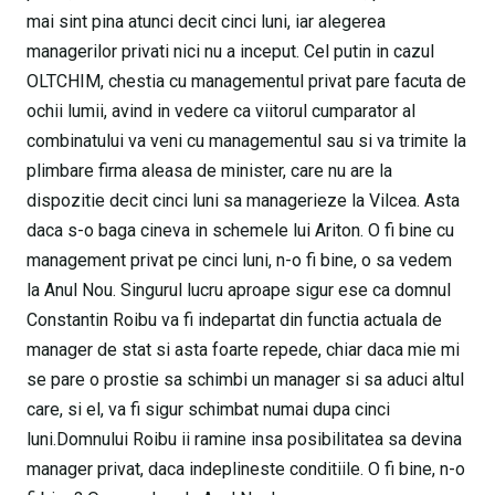
mai sint pina atunci decit cinci luni, iar alegerea
managerilor privati nici nu a inceput. Cel putin in cazul
OLTCHIM, chestia cu managementul privat pare facuta de
ochii lumii, avind in vedere ca viitorul cumparator al
combinatului va veni cu managementul sau si va trimite la
plimbare firma aleasa de minister, care nu are la
dispozitie decit cinci luni sa managerieze la Vilcea. Asta
daca s-o baga cineva in schemele lui Ariton. O fi bine cu
management privat pe cinci luni, n-o fi bine, o sa vedem
la Anul Nou. Singurul lucru aproape sigur ese ca domnul
Constantin Roibu va fi indepartat din functia actuala de
manager de stat si asta foarte repede, chiar daca mie mi
se pare o prostie sa schimbi un manager si sa aduci altul
care, si el, va fi sigur schimbat numai dupa cinci
luni.Domnului Roibu ii ramine insa posibilitatea sa devina
manager privat, daca indeplineste conditiile. O fi bine, n-o