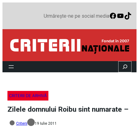
Faceboo
YouTu
TikT
Urmărește-ne pe social media
Search
CRITERII DE ARHIVĂ
Zilele domnului Roibu sint numarate –
Criterii
19 Iulie 2011