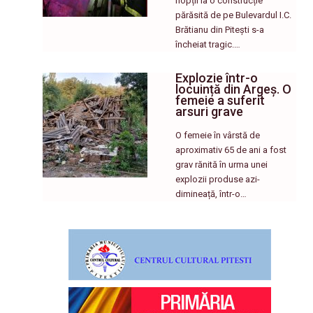
nopții la o construcție
părăsită de pe Bulevardul I.C.
Brătianu din Pitești s-a
încheiat tragic.…
Explozie într-o
locuință din Argeș. O
femeie a suferit
arsuri grave
O femeie în vârstă de
aproximativ 65 de ani a fost
grav rănită în urma unei
explozii produse azi-
dimineață, într-o…