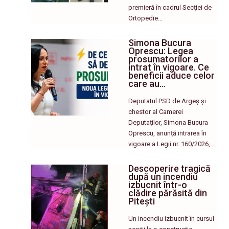
premieră în cadrul Secției de
Ortopedie…
Simona Bucura
Oprescu: Legea
prosumatorilor a
intrat în vigoare. Ce
beneficii aduce celor
care au…
Deputatul PSD de Argeș și
chestor al Camerei
Deputaților, Simona Bucura
Oprescu, anunță intrarea în
vigoare a Legii nr. 160/2026,…
Descoperire tragică
după un incendiu
izbucnit într-o
clădire părăsită din
Pitești
Un incendiu izbucnit în cursul