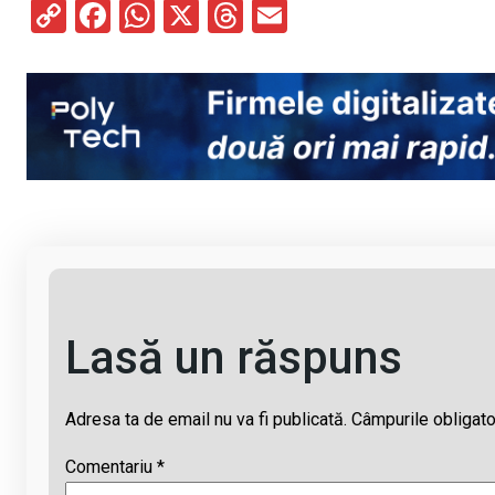
C
F
W
X
T
E
o
a
h
hr
m
py
ce
at
e
ail
Li
b
s
a
n
o
A
d
k
o
p
s
k
p
Lasă un răspuns
Adresa ta de email nu va fi publicată.
Câmpurile obligato
Comentariu
*