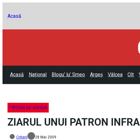
Acasă
Acasă
Național
Blogu’ lu’ Smeo
Argeș
Vâlcea
Olt
CRITERII DE ARHIVĂ
ZIARUL UNUI PATRON INFRA
Criterii
28 Mai 2009