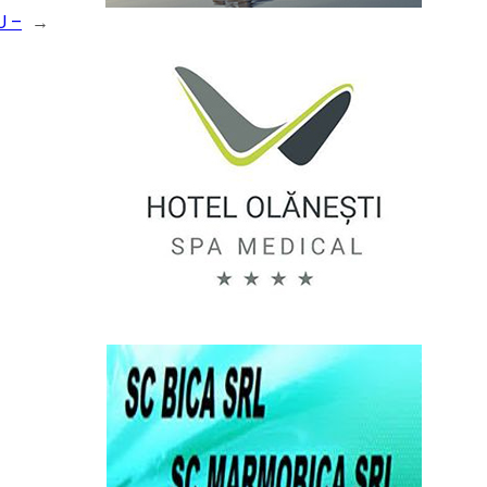
U –
→