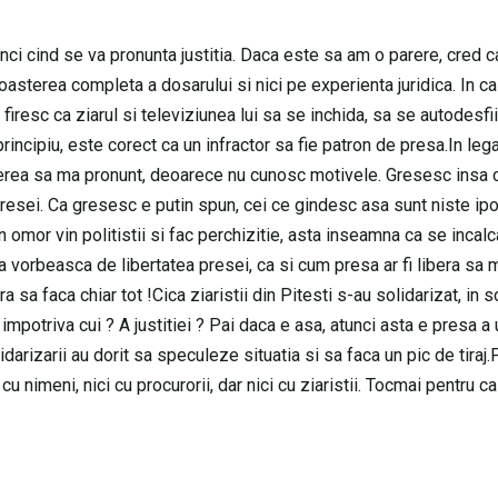
nci cind se va pronunta justitia. Daca este sa am o parere, cred c
sterea completa a dosarului si nici pe experienta juridica. In ca
firesc ca ziarul si televiziunea lui sa se inchida, sa se autodesfi
rincipiu, este corect ca un infractor sa fie patron de presa.In leg
erea sa ma pronunt, deoarece nu cunosc motivele. Gresesc insa c
presei. Ca gresesc e putin spun, cei ce gindesc asa sunt niste ipo
 omor vin politistii si fac perchizitie, asta inseamna ca se incalc
a vorbeasca de libertatea presei, ca si cum presa ar fi libera sa m
 sa faca chiar tot !Cica ziaristii din Pitesti s-au solidarizat, in sc
 impotriva cui ? A justitiei ? Pai daca e asa, atunci asta e presa a 
darizarii au dorit sa speculeze situatia si sa faca un pic de tiraj.
nimeni, nici cu procurorii, dar nici cu ziaristii. Tocmai pentru ca