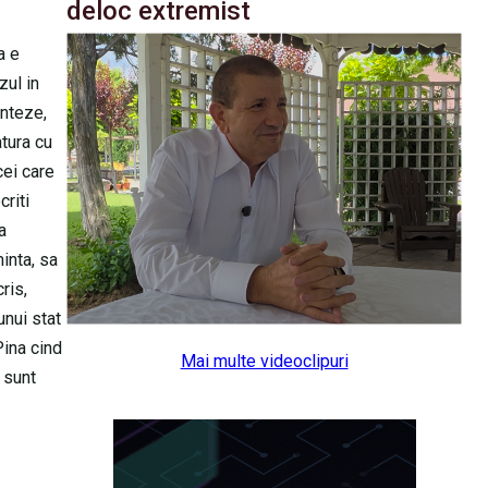
deloc extremist
a e
zul in
inteze,
atura cu
ei care
criti
a
inta, sa
ris,
unui stat
Pina cind
Mai multe videoclipuri
 sunt