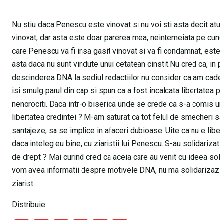
Nu stiu daca Penescu este vinovat si nu voi sti asta decit atu
vinovat, dar asta este doar parerea mea, neintemeiata pe cunoa
care Penescu va fi insa gasit vinovat si va fi condamnat, este 
asta daca nu sunt vindute unui cetatean cinstit.Nu cred ca, in p
descinderea DNA la sediul redactiilor nu consider ca am cad
isi smulg parul din cap si spun ca a fost incalcata libertatea 
nenorociti. Daca intr-o biserica unde se crede ca s-a comis un
libertatea credintei ? M-am saturat ca tot felul de smecheri s
santajeze, sa se implice in afaceri dubioase. Uite ca nu e libera
daca inteleg eu bine, cu ziaristii lui Penescu. S-au solidarizat
de drept ? Mai curind cred ca aceia care au venit cu ideea soli
vom avea informatii despre motivele DNA, nu ma solidarizaz cu 
ziarist.
Distribuie: