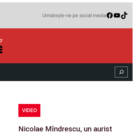
Faceboo
YouTu
TikT
Urmărește-ne pe social media
Search
VIDEO
Nicolae Mîndrescu, un aurist