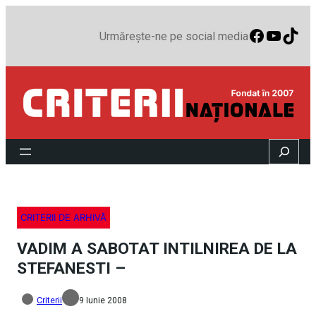
Faceboo
YouTu
TikT
Urmărește-ne pe social media
Search
CRITERII DE ARHIVĂ
VADIM A SABOTAT INTILNIREA DE LA
STEFANESTI –
Criterii
9 Iunie 2008