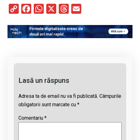
C
F
W
X
T
E
o
a
h
hr
m
py
ce
at
e
ail
Li
b
s
a
n
o
A
d
k
o
p
s
k
p
Lasă un răspuns
Adresa ta de email nu va fi publicată.
Câmpurile
obligatorii sunt marcate cu
*
Comentariu
*