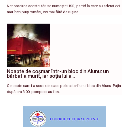
Nenorocirea acestei țări se numește USR, partid la care au aderat cei
mai închipuiți români, cei mai fără de rușine.…
Noapte de coșmar într-un bloc din Alunu: un
bărbat a murit, iar soția lui a…
O noapte care i-a scos din case pe locatarii unui bloc din Alunu. Puțin
după ora 3:00, pompierii au fost…