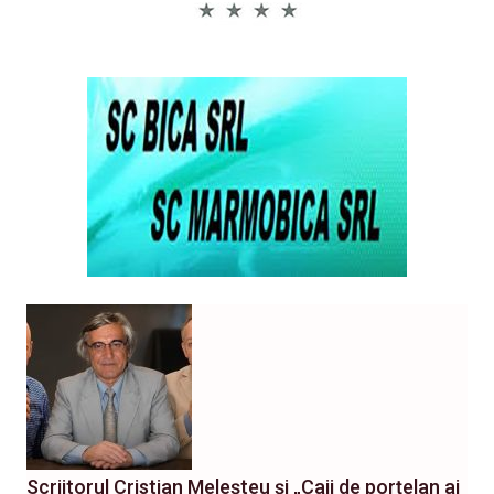
Scriitorul Cristian Meleșteu și „Caii de porțelan ai