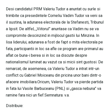
Desi candidatul PRM Valeriu Tudor a anuntat cu surle si
trimbite ca presedintele Corneliu Vadim Tudor va veni sa
il sustina, la adunarea electorala de la Stefanesti, Tribunul
a lipsit. De altfel, „Viitorul” anuntase ca Vadim nu se va
compromite descinzind in mijlocul gastii lui Minzina. In
lisa liderului, adunarea a fost de fapt o mita electorala pe
fata, participantii in loc sa afle ce program are primarul au
aflat ce buna-i berea si in loc sa discute despre
nationalismul luminat au vazut ca si micii sint gustosi. De
remarcat, de asemenea, ca Valeriu Tudor a intrat intr-un
conflict cu Gabriel Moiceanu din pricina unor bani dintr-o
afacere imobiliara.Oricum, Valeriu Tudor va pierde partida
in fata lui Vasile Barbuceanu (PNL) si „gasca nebuna” va
ramine fara nici un fief.Semnatura: v.a.
Distribuie: