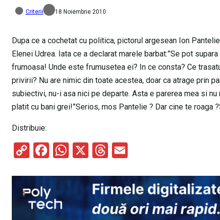
Criterii
18 Noiembrie 2010
Dupa ce a cochetat cu politica, pictorul argesean Ion Pantelie,
Elenei Udrea. Iata ce a declarat marele barbat:”Se pot supar
frumoasa! Unde este frumusetea ei? In ce consta? Ce trasatu
privirii? Nu are nimic din toate acestea, doar ca atrage prin pa
subiectivi, nu-i asa nici pe departe. Asta e parerea mea si nu
platit cu bani grei!”Serios, mos Pantelie ? Dar cine te roaga 
Distribuie:
C
F
W
X
T
E
o
a
h
hr
m
py
ce
at
e
ail
Li
b
s
a
n
o
A
d