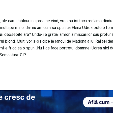
 ale carui tablouri nu prea se vind, vrea sa isi faca reclama dindu
a multi pe mine, dar nu am cum sa spun ca Elena Udrea este o fe
ri deosebite are? Unde-i e gratia, armonia miscarilor sau profu
rul blond. Multi vor s-o ridice la rangul de Madona a lui Rafael da
 mi-e frica sa o spun…Nu i-as face portretul doamnei Udrea nici d
?Semnatura: C.P.