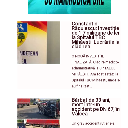
Constantin
Rădulescu: Investiție
de 1,7 milioane de lei
la Spitalul TBC
Mihăești. Lucrările la
clădirea…
O NOUĂ INVESTIȚIE
FINALIZATĂ: Clădire medico-
administrativă la SPITALUL
MIHĂEȘTI! ​ Am fost astăzi la
Spitalul TBC Mihăești, unde s-
au finalizat…
Bărbat de 33 ani,
mort într-un
accident pe DN 67, în
Vâlcea
Un grav accident rutier s-a