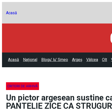
Acasă
Acasă
Național
Blogu’ lu’ Smeo
Argeș
Vâlcea
Olt
CRITERII DE ARHIVĂ
Un pictor argesean sustine c
PANTELIE ZICE CA STRUGURI