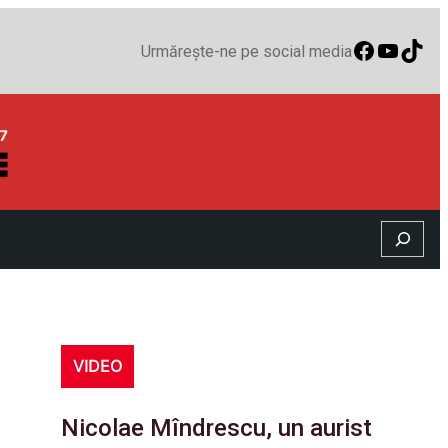
Faceboo
YouTu
TikT
Urmărește-ne pe social media
Search
VIDEO
Nicolae Mîndrescu, un aurist