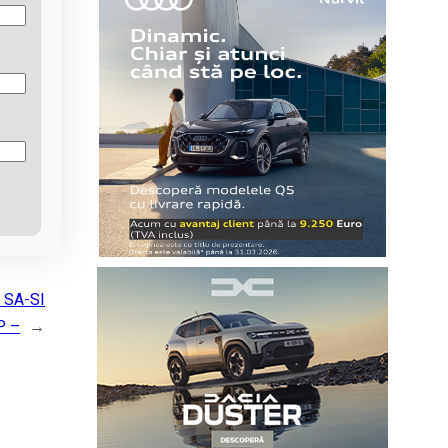
 SA-SI
P –
→