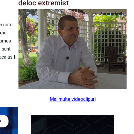
deloc extremist
-i note
meie
nzimea
r sunt
aca as fi
Mai multe videoclipuri