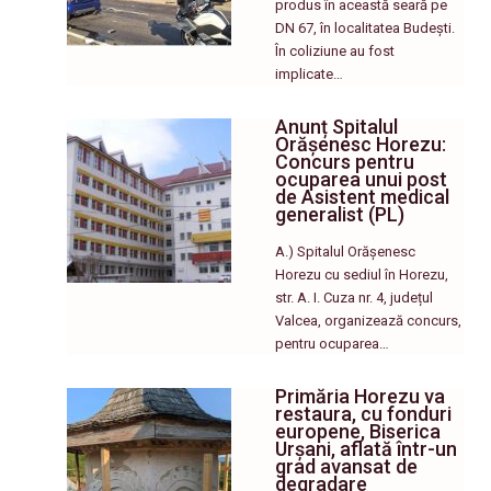
produs în această seară pe
DN 67, în localitatea Budești.
În coliziune au fost
implicate…
Anunț Spitalul
Orășenesc Horezu:
Concurs pentru
ocuparea unui post
de Asistent medical
generalist (PL)
A.) Spitalul Orășenesc
Horezu cu sediul în Horezu,
str. A. I. Cuza nr. 4, județul
Valcea, organizează concurs,
pentru ocuparea…
Primăria Horezu va
restaura, cu fonduri
europene, Biserica
Urșani, aflată într-un
grad avansat de
degradare