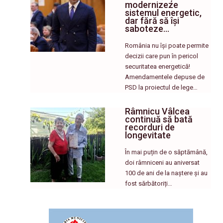
modernizeze
sistemul energetic,
dar fără să își
saboteze…
România nu își poate permite
decizii care pun în pericol
securitatea energetică!
Amendamentele depuse de
PSD la proiectul de lege…
Râmnicu Vâlcea
continuă să bată
recorduri de
longevitate
În mai puțin de o săptămână,
doi râmniceni au aniversat
100 de ani de la naștere și au
fost sărbătoriți…