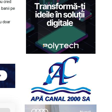
nu cred
 banii pe
cu doar