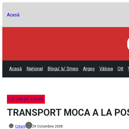
Acasă
Acasă
Național
Blogu’ lu’ Smeo
Argeș
Vâlcea
Olt
CRITERII DE ARHIVĂ
TRANSPORT MOCA A LA PO
Criterii
29 Octombrie 2008