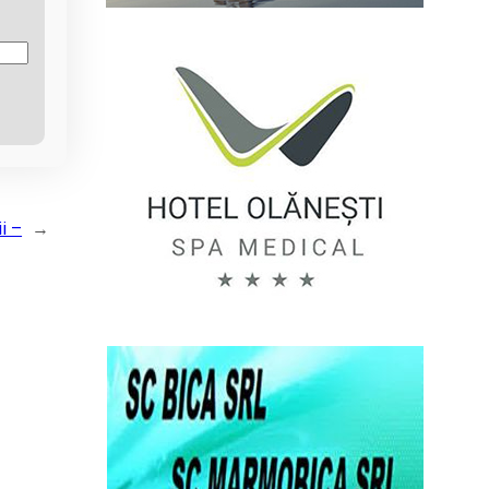
i –
→