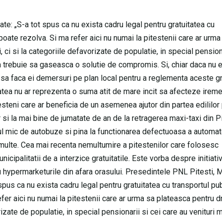
ate: „S-a tot spus ca nu exista cadru legal pentru gratuitatea cu
oate rezolva. Si ma refer aici nu numai la pitestenii care ar urma
ci si la categoriile defavorizate de populatie, in special pensiona
aria trebuie sa gaseasca o solutie de compromis. Si, chiar daca nu 
i sa faca ei demersuri pe plan local pentru a reglementa aceste gra
tatea nu ar reprezenta o suma atit de mare incit sa afecteze ireme
testeni care ar beneficia de un asemenea ajutor din partea edililor
ar si la mai bine de jumatate de an de la retragerea maxi-taxi din Pi
ul mic de autobuze si pina la functionarea defectuoasa a automat
i multe. Cea mai recenta nemultumire a pitestenilor care folosesc
icipalitatii de a interzice gratuitatile. Este vorba despre initiativ
u hypermarketurile din afara orasului. Presedintele PNL Pitesti, 
 spus ca nu exista cadru legal pentru gratuitatea cu transportul pub
er aici nu numai la pitestenii care ar urma sa plateasca pentru d
izate de populatie, in special pensionarii si cei care au venituri m