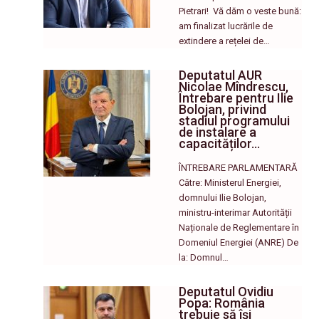
Pietrari! ​ Vă dăm o veste bună:
am finalizat lucrările de
extindere a rețelei de…
Deputatul AUR
Nicolae Mîndrescu,
Întrebare pentru Ilie
Bolojan, privind
stadiul programului
de instalare a
capacităților…
ÎNTREBARE PARLAMENTARĂ
Către: Ministerul Energiei,
domnului Ilie Bolojan,
ministru-interimar Autorității
Naționale de Reglementare în
Domeniul Energiei (ANRE) De
la: Domnul…
Deputatul Ovidiu
Popa: România
trebuie să își