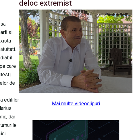
deloc extremist
 sa
rii si
exista
tuitati.
diabil
 pe care
testi,
elor de
a edililor
Mai multe videoclipuri
Marius
lic, dar
rumurile
ici.