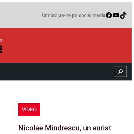
Faceboo
YouTu
TikT
Urmărește-ne pe social media
Search
VIDEO
Nicolae Mîndrescu, un aurist