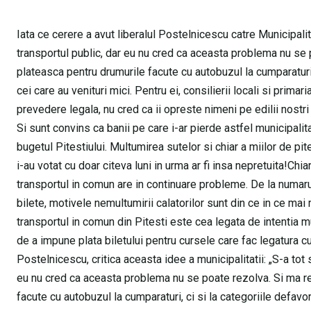
Iata ce cerere a avut liberalul Postelnicescu catre Municipalit
transportul public, dar eu nu cred ca aceasta problema nu se p
plateasca pentru drumurile facute cu autobuzul la cumparaturi, 
cei care au venituri mici. Pentru ei, consilierii locali si prim
prevedere legala, nu cred ca ii opreste nimeni pe edilii nostr
Si sunt convins ca banii pe care i-ar pierde astfel municipali
bugetul Pitestiului. Multumirea sutelor si chiar a miilor de pi
i-au votat cu doar citeva luni in urma ar fi insa nepretuita!Chi
transportul in comun are in continuare probleme. De la numar
bilete, motivele nemultumirii calatorilor sunt din ce in ce ma
transportul in comun din Pitesti este cea legata de intentia mun
de a impune plata biletului pentru cursele care fac legatura c
Postelnicescu, critica aceasta idee a municipalitatii: „S-a tot
eu nu cred ca aceasta problema nu se poate rezolva. Si ma ref
facute cu autobuzul la cumparaturi, ci si la categoriile defavor