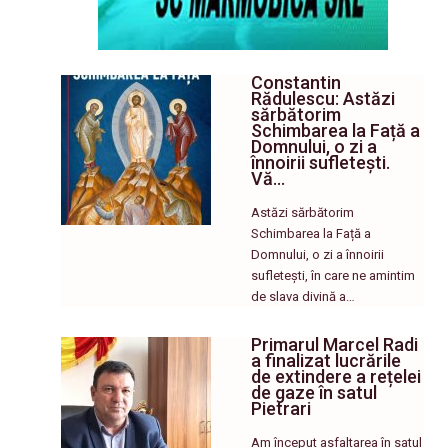
Constantin
Rădulescu: Astăzi
sărbătorim
Schimbarea la Față a
Domnului, o zi a
înnoirii sufletești.
Vă…
Astăzi sărbătorim
Schimbarea la Față a
Domnului, o zi a înnoirii
sufletești, în care ne amintim
de slava divină a…
Primarul Marcel Radi
a finalizat lucrările
de extindere a rețelei
de gaze în satul
Pietrari
Am început asfaltarea în satul