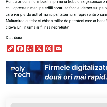
Pentru ei, consilierii locali si primaria trebuie sa gaseasca 
ca ii opreste nimeni pe edilii nostri sa faca ei demersuri pe p
care i-ar pierde astfel municipalitatea nu ar reprezenta o sum
Multumirea sutelor si chiar a miilor de pitesteni care ar benef
citeva luni in urma ar fi insa nepretuita”
Distribuie:
C
F
W
X
T
E
o
a
h
hr
m
py
ce
at
e
ail
Li
b
s
a
n
o
A
d
k
o
p
s
k
p