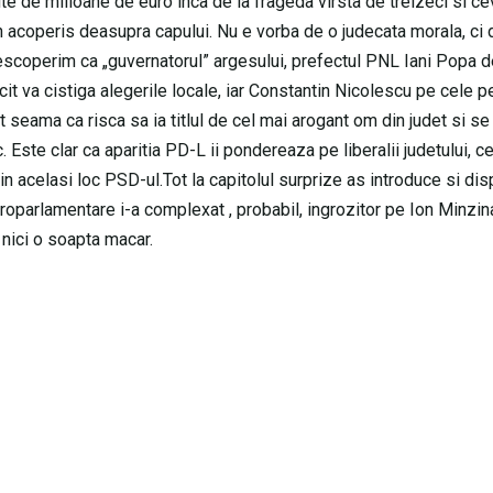
ute de milioane de euro inca de la frageda virsta de treizeci si c
 un acoperis deasupra capului. Nu e vorba de o judecata morala, ci
descoperim ca „guvernatorul” argesului, prefectul PNL Iani Popa de
ncit va cistiga alegerile locale, iar Constantin Nicolescu pe cele p
t seama ca risca sa ia titlul de cel mai arogant om din judet si se
. Este clar ca aparitia PD-L ii pondereaza pe liberalii judetului, ce
 acelasi loc PSD-ul.Tot la capitolul surprize as introduce si disp
roparlamentare i-a complexat , probabil, ingrozitor pe Ion Minzin
nici o soapta macar.