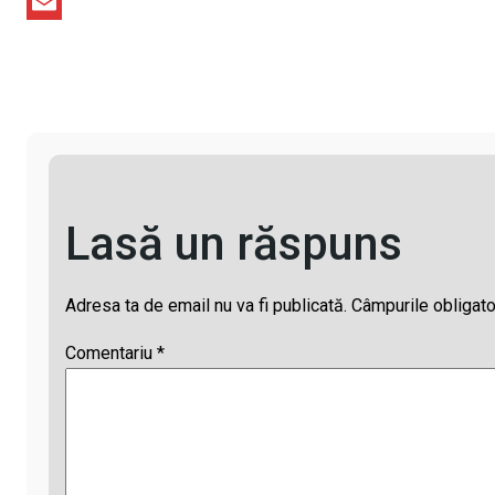
L
e
a
T
i
b
t
h
E
n
o
s
r
m
k
o
A
e
a
k
p
a
i
p
d
l
s
Lasă un răspuns
Adresa ta de email nu va fi publicată.
Câmpurile obligato
Comentariu
*