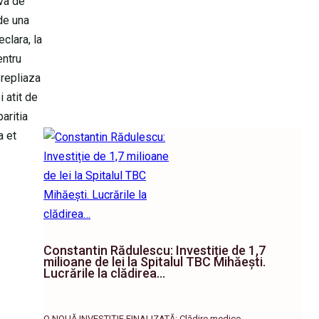
eva de
 de una
clara, la
entru
 repliaza
i atit de
aritia
a et
Constantin Rădulescu: Investiție de 1,7
milioane de lei la Spitalul TBC Mihăești.
Lucrările la clădirea…
O NOUĂ INVESTIȚIE FINALIZATĂ: Clădire medico-