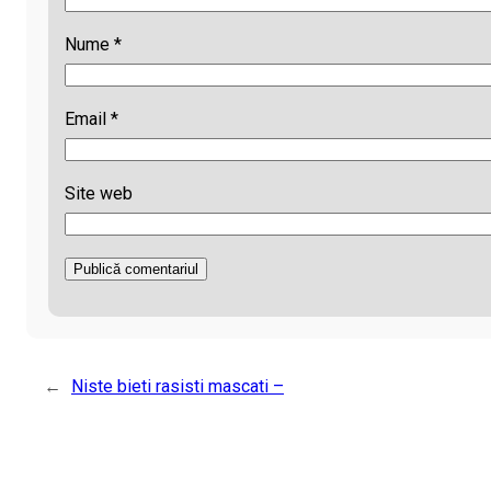
Nume
*
Email
*
Site web
←
Niste bieti rasisti mascati –