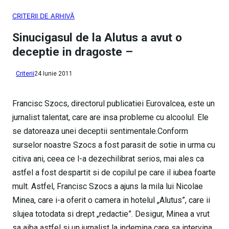
CRITERII DE ARHIVĂ
Sinucigasul de la Alutus a avut o
deceptie in dragoste –
Criterii
24 Iunie 2011
Francisc Szocs, directorul publicatiei Eurovalcea, este un
jurnalist talentat, care are insa probleme cu alcoolul. Ele
se datoreaza unei deceptii sentimentale.Conform
surselor noastre Szocs a fost parasit de sotie in urma cu
citiva ani, ceea ce l-a dezechilibrat serios, mai ales ca
astfel a fost despartit si de copilul pe care il iubea foarte
mult. Astfel, Francisc Szocs a ajuns la mila lui Nicolae
Minea, care i-a oferit o camera in hotelul „Alutus”, care ii
slujea totodata si drept „redactie”. Desigur, Minea a vrut
sa aiba astfel si un jurnalist la indemina care sa intervina