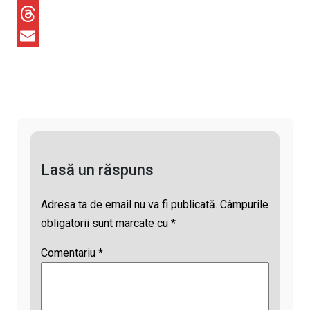
y
c
h
X
L
e
a
T
i
b
t
h
E
n
o
s
r
m
k
o
A
e
a
k
p
a
i
p
d
l
Lasă un răspuns
s
Adresa ta de email nu va fi publicată.
Câmpurile
obligatorii sunt marcate cu
*
Comentariu
*