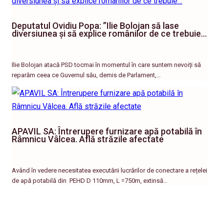
Deputatul Ovidiu Popa: ”Ilie Bolojan să lase
diversiunea și să explice românilor de ce trebuie…
Ilie Bolojan atacă PSD tocmai în momentul în care suntem nevoiți să
reparăm ceea ce Guvernul său, demis de Parlament,…
APAVIL SA: Întrerupere furnizare apă potabilă în
Râmnicu Vâlcea. Află străzile afectate
Având în vedere necesitatea executării lucrărilor de conectare a rețelei
de apă potabilă din PEHD D 110mm, L =750m, extinsă…