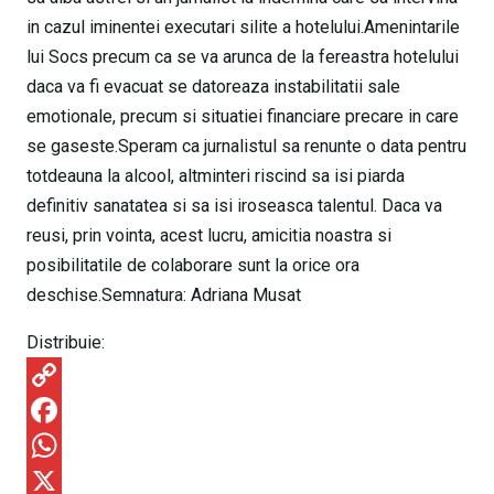
in cazul iminentei executari silite a hotelului.Amenintarile
lui Socs precum ca se va arunca de la fereastra hotelului
daca va fi evacuat se datoreaza instabilitatii sale
emotionale, precum si situatiei financiare precare in care
se gaseste.Speram ca jurnalistul sa renunte o data pentru
totdeauna la alcool, altminteri riscind sa isi piarda
definitiv sanatatea si sa isi iroseasca talentul. Daca va
reusi, prin vointa, acest lucru, amicitia noastra si
posibilitatile de colaborare sunt la orice ora
deschise.Semnatura: Adriana Musat
Distribuie:
C
o
F
p
a
W