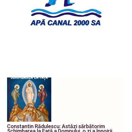
Constantin Rădulescu: Astăzi sărbătorim
Schimbarea la Față a Domnului, o zi a înnoirii