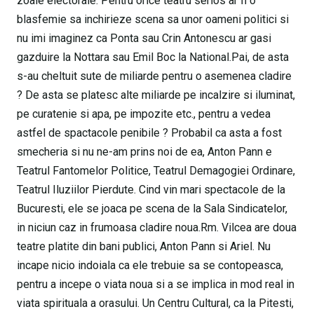
zoaie electorale. Pentru orice teatru serios ar fi o
blasfemie sa inchirieze scena sa unor oameni politici si
nu imi imaginez ca Ponta sau Crin Antonescu ar gasi
gazduire la Nottara sau Emil Boc la National.Pai, de asta
s-au cheltuit sute de miliarde pentru o asemenea cladire
? De asta se platesc alte miliarde pe incalzire si iluminat,
pe curatenie si apa, pe impozite etc., pentru a vedea
astfel de spactacole penibile ? Probabil ca asta a fost
smecheria si nu ne-am prins noi de ea, Anton Pann e
Teatrul Fantomelor Politice, Teatrul Demagogiei Ordinare,
Teatrul Iluziilor Pierdute. Cind vin mari spectacole de la
Bucuresti, ele se joaca pe scena de la Sala Sindicatelor,
in niciun caz in frumoasa cladire noua.Rm. Vilcea are doua
teatre platite din bani publici, Anton Pann si Ariel. Nu
incape nicio indoiala ca ele trebuie sa se contopeasca,
pentru a incepe o viata noua si a se implica in mod real in
viata spirituala a orasului. Un Centru Cultural, ca la Pitesti,