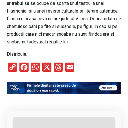
ar trebui sa se ocupe de soarta unui teatru, a unei
filarmonici si a unei reviste culturale si literare autentice,
fiindca nici asa ceva nu are judetul Vilcea. Deocamdata se
cheltuiesc bani pe fite si susanele, pe figuri in cap si pe
productii care nici macar snoabe nu sunt, fiindca are si
snobismul adevarat regulile lui.
Distribuie:
C
F
W
X
T
E
o
a
h
hr
m
py
ce
at
e
ail
Li
b
s
a
n
o
A
d
k
o
p
s
k
p