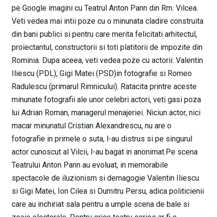
pe Google imagini cu Teatrul Anton Pann din Rm. Vilcea.
Veti vedea mai intii poze cu o minunata cladire construita
din bani publici si pentru care merita felicitati arhitectul,
proiectantul, constructorii si toti platitorii de impozite din
Rominia. Dupa aceea, veti vedea poze cu actorii: Valentin
Iliescu (PDL), Gigi Matei (PSD)in fotografie si Romeo
Radulescu (primarul Rimnicului). Ratacita printre aceste
minunate fotografii ale unor celebri actori, veti gasi poza
lui Adrian Roman, managerul menajeriei. Niciun actor, nici
macar minunatul Cristian Alexandrescu, nu are o
fotografie in primele o suta, l-au distrus si pe singurul
actor cunoscut al Vilcii, l-au bagat in anonimat.Pe scena
Teatrului Anton Pann au evoluat, in memorabile
spectacole de iluzionism si demagogie Valentin Iliescu
si Gigi Matei, Ion Cilea si Dumitru Persu, adica politicienii
care au inchiriat sala pentru a umple scena de bale si