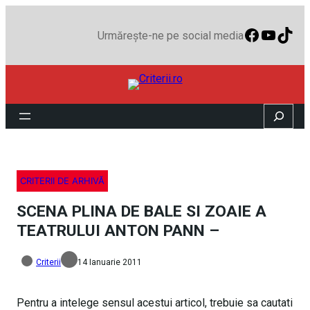
Faceboo
YouTu
TikT
Urmărește-ne pe social media
Search
CRITERII DE ARHIVĂ
SCENA PLINA DE BALE SI ZOAIE A
TEATRULUI ANTON PANN –
Criterii
14 Ianuarie 2011
Pentru a intelege sensul acestui articol, trebuie sa cautati