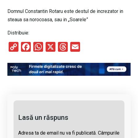
Domnul Constantin Rotaru este destul de increzator in
steaua sa norocoasa, sau in „Soarele”
Distribuie:
C
F
W
X
T
E
o
a
h
hr
m
py
ce
at
e
ail
Li
b
s
a
n
o
A
d
k
o
p
s
k
p
Lasă un răspuns
Adresa ta de email nu va fi publicată.
Câmpurile