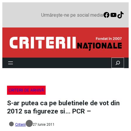
Faceboo
YouTu
TikT
Urmărește-ne pe social media
Search
CRITERII DE ARHIVĂ
S-ar putea ca pe buletinele de vot din
2012 sa figureze si… PCR –
Criterii
27 Iunie 2011