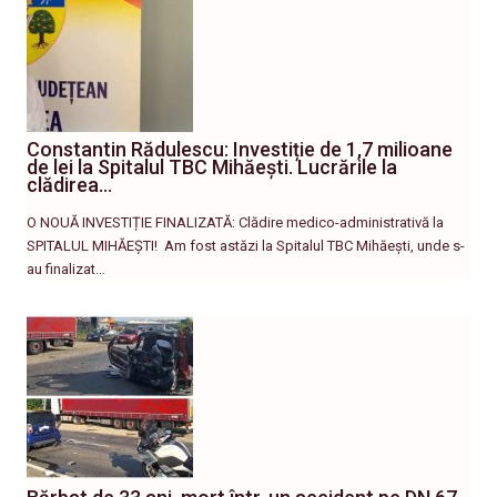
Constantin Rădulescu: Investiție de 1,7 milioane
de lei la Spitalul TBC Mihăești. Lucrările la
clădirea…
O NOUĂ INVESTIȚIE FINALIZATĂ: Clădire medico-administrativă la
SPITALUL MIHĂEȘTI! ​ Am fost astăzi la Spitalul TBC Mihăești, unde s-
au finalizat…