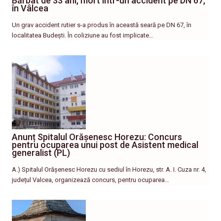
Bărbat de 33 ani, mort într-un accident pe DN 67,
în Vâlcea
Un grav accident rutier s-a produs în această seară pe DN 67, în
localitatea Budești. În coliziune au fost implicate…
Anunț Spitalul Orășenesc Horezu: Concurs
pentru ocuparea unui post de Asistent medical
generalist (PL)
A.) Spitalul Orășenesc Horezu cu sediul în Horezu, str. A. I. Cuza nr. 4,
județul Valcea, organizează concurs, pentru ocuparea…