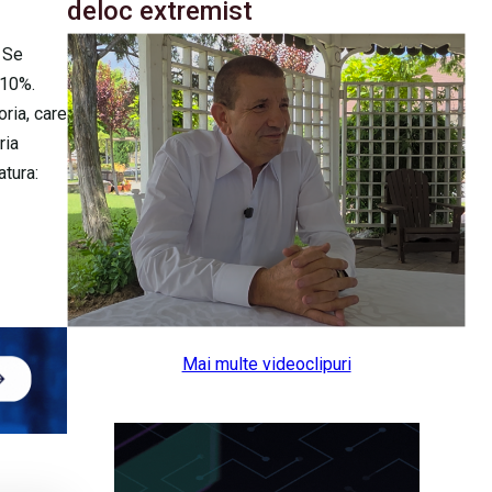
deloc extremist
. Se
 10%.
oria, care
ria
atura:
Mai multe videoclipuri