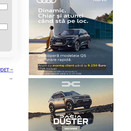
UDET –
→