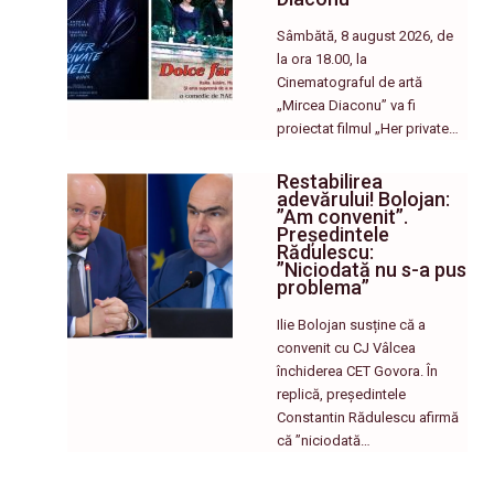
Sâmbătă, 8 august 2026, de
la ora 18.00, la
Cinematograful de artă
„Mircea Diaconu” va fi
proiectat filmul „Her private…
Restabilirea
adevărului! Bolojan:
”Am convenit”.
Președintele
Rădulescu:
”Niciodată nu s-a pus
problema”
Ilie Bolojan susține că a
convenit cu CJ Vâlcea
închiderea CET Govora. În
replică, președintele
Constantin Rădulescu afirmă
că ”niciodată…