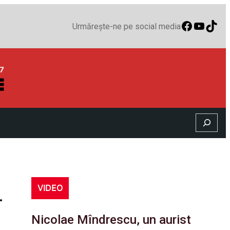
Faceboo
YouTu
TikT
Urmărește-ne pe social media
Search
VIDEO
–
Nicolae Mîndrescu, un aurist