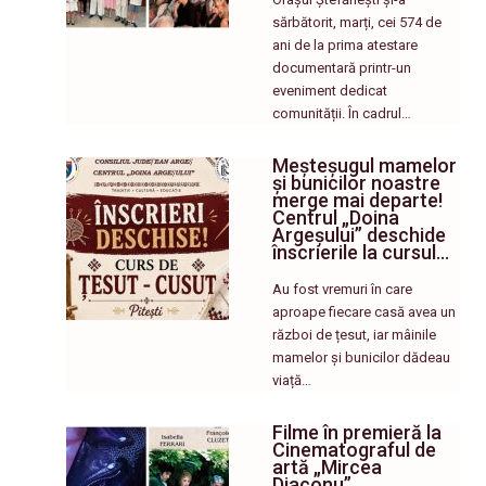
sărbătorit, marți, cei 574 de
ani de la prima atestare
documentară printr-un
eveniment dedicat
comunității. În cadrul…
Meșteșugul mamelor
și bunicilor noastre
merge mai departe!
Centrul „Doina
Argeșului” deschide
înscrierile la cursul…
Au fost vremuri în care
aproape fiecare casă avea un
război de țesut, iar mâinile
mamelor și bunicilor dădeau
viață…
Filme în premieră la
Cinematograful de
artă „Mircea
Diaconu”