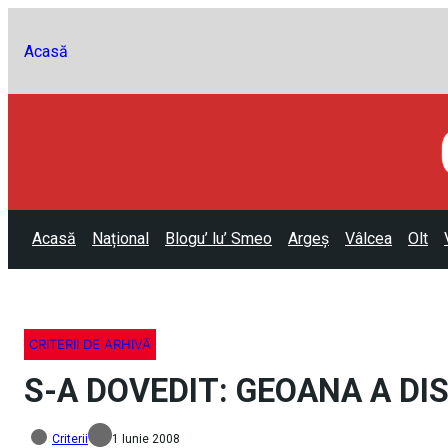
Acasă
Acasă
Național
Blogu’ lu’ Smeo
Argeș
Vâlcea
Olt
CRITERII DE ARHIVĂ
S-A DOVEDIT: GEOANA A DI
Criterii
1 Iunie 2008