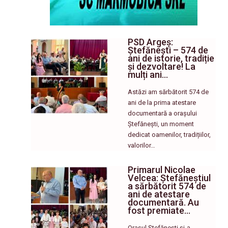
PSD Argeș:
Ștefănești – 574 de
ani de istorie, tradiție
și dezvoltare! La
mulți ani…
Astăzi am sărbătorit 574 de
ani de la prima atestare
documentară a orașului
Ștefănești, un moment
dedicat oamenilor, tradițiilor,
valorilor…
Primarul Nicolae
Velcea: Ștefăneștiul
a sărbătorit 574 de
ani de atestare
documentară. Au
fost premiate…
Orașul Ștefănești și-a