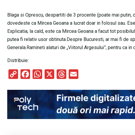
Blaga si Oprescu, despartiti de 3 procente (poate mai putin, d
dovedeste ca Mircea Geoana a lucrat doar in folosul sau. Ese
Explicatia, la cald, este ca Mircea Geoana a facut tot posibilul
putea fi relativ usor obtinuta.Despre Bucuresti, ar mai fi de s
Generala.Ramineti alaturi de „Viitorul Argesului”, pentru ca in
Distribuie:
C
F
W
X
T
E
o
a
h
hr
m
py
ce
at
e
ail
Li
b
s
a
n
o
A
d
k
o
p
s
k
p