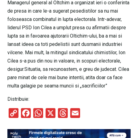
Managerul general al Oltchim a organizat ieri o conferinta
de presa in care le-a sugerat pesedistilor sa nu mai
foloseasca combinatul in lupta electorala. Intr-adevar,
liderul PSD Ion Cilea a umplut presa cu afirmatii despre
lupta sa in favoarea ajutorarii Oltichim-ului, ba a mai si
lansat ideea ca toti pedelistii sunt dusmanii industriei
vilcene. Mai mult, la mitingul sindicatului chimistilor, Ion
Cilea s-a pus din nou in valoare, in scopuri electorale,
desigur.Situatia, sa recunoastem, e greu de judecat. Cilea
pare minat de cele mai bune intentii, atita doar ca face
multa galagie pe seama muncii si „sacrificiilor”
Distribuie:
C
F
W
X
T
E
o
a
h
hr
m
py
ce
at
e
ail