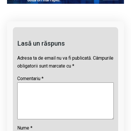
Li
b
s
a
n
o
A
d
k
o
p
s
k
p
Lasă un răspuns
Adresa ta de email nu va fi publicată.
Câmpurile
obligatorii sunt marcate cu
*
Comentariu
*
Nume
*