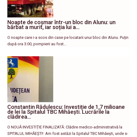
Noapte de coșmar într-un bloc din Alunu: un
bărbat a murit, iar soția lui a…
O noapte care i-a scos din case pe locatarii unui bloc din Alunu. Puțin
după ora 3:00, pompierii au fost…
Constantin Rădulescu: Investiție de 1,7 milioane
de lei la Spitalul TBC Mihăești. Lucrările la
clădirea…
O NOUĂ INVESTIȚIE FINALIZATĂ: Clădire medico-administrativă la
SPITALUL MIHĂEȘTI! ​ Am fost astăzi la Spitalul TBC Mihăești, unde s-