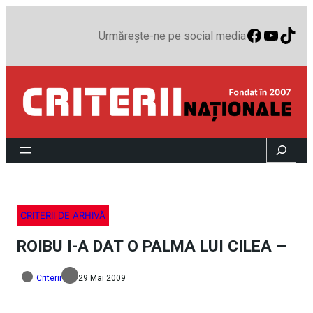
Faceboo
YouTu
TikT
Urmărește-ne pe social media
Search
CRITERII DE ARHIVĂ
ROIBU I-A DAT O PALMA LUI CILEA –
Criterii
29 Mai 2009