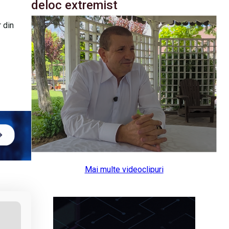
deloc extremist
 din
Mai multe videoclipuri