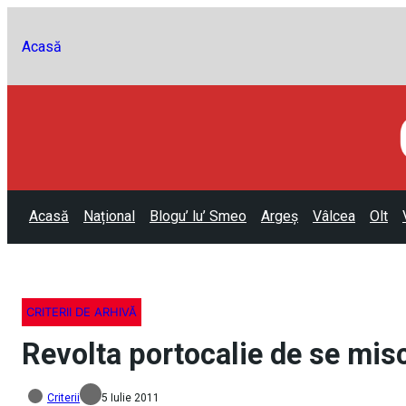
Acasă
Acasă
Național
Blogu’ lu’ Smeo
Argeș
Vâlcea
Olt
CRITERII DE ARHIVĂ
Revolta portocalie de se misca
Criterii
5 Iulie 2011