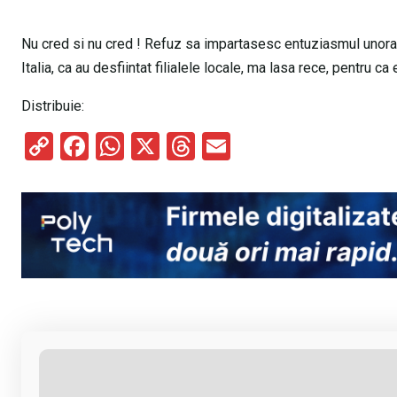
Nu cred si nu cred ! Refuz sa impartasesc entuziasmul unora, 
Italia, ca au desfiintat filialele locale, ma lasa rece, pentru 
Distribuie:
C
F
W
X
T
E
o
a
h
hr
m
py
ce
at
e
ail
Li
b
s
a
n
o
A
d
k
o
p
s
k
p