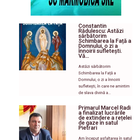
Constantin
Rădulescu: Astăzi
sărbătorim
Schimbarea la Față a
Domnului, o zi a
înnoirii sufletești.
Vă…
Astăzi sărbătorim
Schimbarea la Față a
Domnului, o zi a înnoirii
sufletești, în care ne amintim
de slava divină a…
Primarul Marcel Radi
a finalizat lucrările
de extindere a rețelei
de gaze în satul
Pietrari
Am început asfaltarea în satul