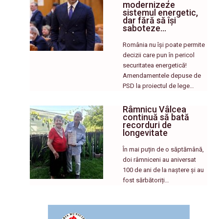
modernizeze
sistemul energetic,
dar fără să își
saboteze…
România nu își poate permite
decizii care pun în pericol
securitatea energetică!
Amendamentele depuse de
PSD la proiectul de lege…
Râmnicu Vâlcea
continuă să bată
recorduri de
longevitate
În mai puțin de o săptămână,
doi râmniceni au aniversat
100 de ani de la naștere și au
fost sărbătoriți…