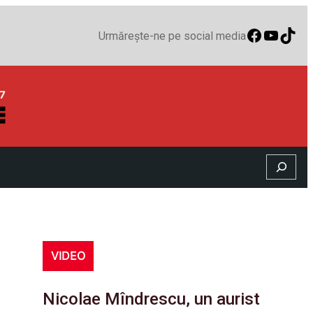
Faceboo
YouTu
TikT
Urmărește-ne pe social media
Search
VIDEO
Nicolae Mîndrescu, un aurist