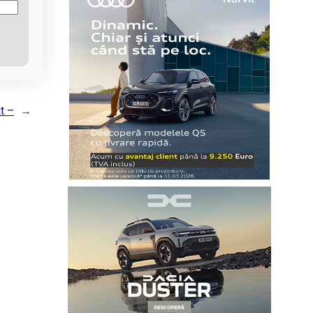
t –
→