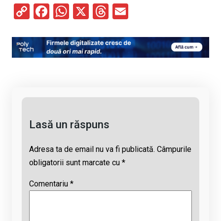
C
F
W
X
T
E
o
a
h
hr
m
py
ce
at
e
ail
Li
b
s
a
n
o
A
d
k
o
p
s
k
p
Lasă un răspuns
Adresa ta de email nu va fi publicată.
Câmpurile
obligatorii sunt marcate cu
*
Comentariu
*