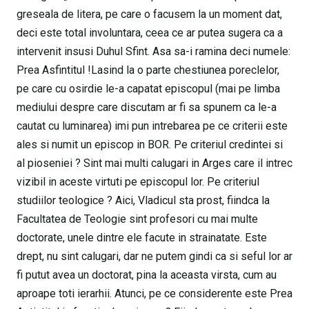
greseala de litera, pe care o facusem la un moment dat,
deci este total involuntara, ceea ce ar putea sugera ca a
intervenit insusi Duhul Sfint. Asa sa-i ramina deci numele:
Prea Asfintitul !Lasind la o parte chestiunea poreclelor,
pe care cu osirdie le-a capatat episcopul (mai pe limba
mediului despre care discutam ar fi sa spunem ca le-a
cautat cu luminarea) imi pun intrebarea pe ce criterii este
ales si numit un episcop in BOR. Pe criteriul credintei si
al pioseniei ? Sint mai multi calugari in Arges care il intrec
vizibil in aceste virtuti pe episcopul lor. Pe criteriul
studiilor teologice ? Aici, Vladicul sta prost, fiindca la
Facultatea de Teologie sint profesori cu mai multe
doctorate, unele dintre ele facute in strainatate. Este
drept, nu sint calugari, dar ne putem gindi ca si seful lor ar
fi putut avea un doctorat, pina la aceasta virsta, cum au
aproape toti ierarhii. Atunci, pe ce considerente este Prea