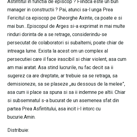
Astintitul in functia de episcop ? Fiindca este un bun
manager in constructii ? Pai, atunci sa-l unga Prea
Fericitul ca episcop pe Gheorghe Axinte, ca poate e si
mai bun…Episcopul de Arges si-a exprimat in mai multe
rinduri dorinta de a se retrage, considerindu-se
persecutat de colaboratori si subalterni, poate chiar de
intreaga lume. Exista la acest om un complex al
persecutiei care il face irascibil si chiar violent, asa cum
am mai aratat. Asa stind lucrurile, nu fac decit sa ii
sugerez ca are dreptate, ar trebuie sa se retraga, sa
demisioneze, sa se plaseze „au dessous de la melee”,
asa cum ii place sa spuna si sa ii indemne pe altii. Chiar
si subsemnatul s-a bucurat de un asemenea sfat din
partea Prea Asfintitului, asa incit i-l intorc cu
bucurie.Amin.
Distribuie: