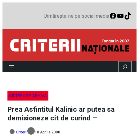
Faceboo
YouTu
TikT
Urmărește-ne pe social media
Search
CRITERII DE ARHIVĂ
Prea Asfintitul Kalinic ar putea sa
demisioneze cit de curind –
Criterii
18 Aprilie 2008