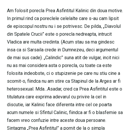
Am folosit porecla Prea Asfintitul Kalinic din doua motive.
In primul rind ca poreclele celelalte care s-au cam lipsit
de episcopul nostru nu i se potrivesc. De pilda, „Diavolul
din Spatele Crucii” este o porecla nedreapta, intrucit
Vladica are multa credinta. (Acum stau sa ma gindesc
insa ca si Sarsaila crede in Dumnezeu, deci argumentul
de mai sus cade). „Calindic” suna atit de vulgar, incit nici
nu as mai considera asta o porecla, cu toate ca este
folosita indeobste, ci o stupizenie pe care nu stiu cine a
scornit-o, fiindca nu am stire ca Stapinul de la Arges ar fi
heterosexual. Mda…Asadar, cred ca Prea Asfintitul este o
titulatura care exprima adevarul cu privire la cel in
discutie, iar Kalinic face diferenta intre cel ce poarta
acum numele si Sfintul Calinic, fiindca ar fi o blasfemie sa
facem vreo confuzie intre aceste doua persoane.
Sintagma „Prea Asfintitul” a pornit de la o simpla