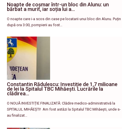
Noapte de coșmar într-un bloc din Alunu: un
bărbat a murit, iar soția lui a…
O noapte care i-a scos din case pe locatarii unui bloc din Alunu. Puțin
după ora 3:00, pompierii au fost…
Constantin Rădulescu: Investiție de 1,7 milioane
de lei la Spitalul TBC Mihăești. Lucrările la
clădirea…
O NOUĂ INVESTIȚIE FINALIZATĂ: Clădire medico-administrativă la
SPITALUL MIHĂEȘTI! ​ Am fost astăzi la Spitalul TBC Mihăești, unde s-
au finalizat…