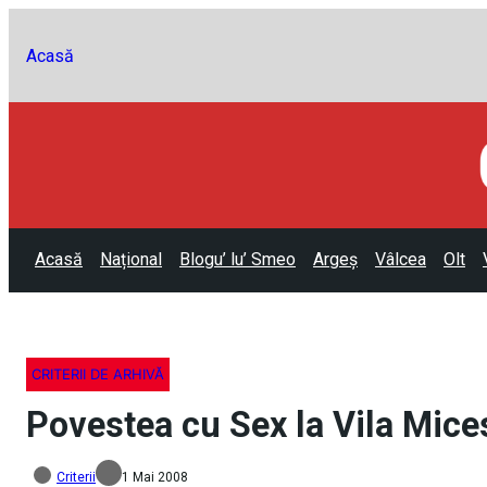
Acasă
Acasă
Național
Blogu’ lu’ Smeo
Argeș
Vâlcea
Olt
CRITERII DE ARHIVĂ
Povestea cu Sex la Vila Mices
Criterii
1 Mai 2008