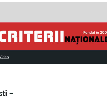
Video
ti –