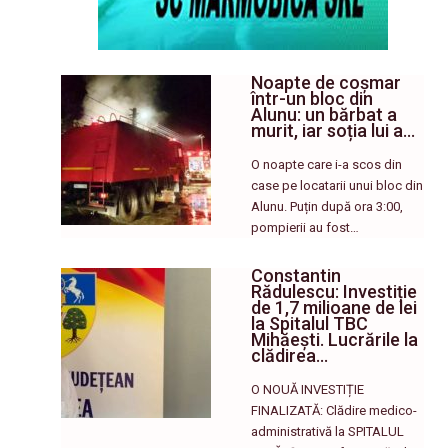
Noapte de coșmar
într-un bloc din
Alunu: un bărbat a
murit, iar soția lui a…
O noapte care i-a scos din
case pe locatarii unui bloc din
Alunu. Puțin după ora 3:00,
pompierii au fost…
Constantin
Rădulescu: Investiție
de 1,7 milioane de lei
la Spitalul TBC
Mihăești. Lucrările la
clădirea…
O NOUĂ INVESTIȚIE
FINALIZATĂ: Clădire medico-
administrativă la SPITALUL