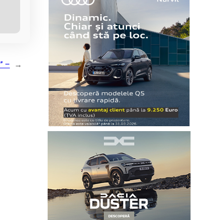
” –
→