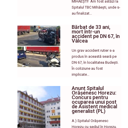
MIHĂEȘTI! ​ Am fost astăzi la
Spitalul TBC Mihăești, unde s-
au finalizat…
Bărbat de 33 ani,
mort într-un
accident pe DN 67, în
Vâlcea
Un grav accident rutier s-a
produs în această seară pe
DN 67, în localitatea Budești.
În coliziune au fost
implicate…
Anunț Spitalul
Orășenesc Horezu:
Concurs pentru
ocuparea unui post
de Asistent medical
generalist (PL)
A.) Spitalul Orășenesc
Horezu cu sediul în Horezu,