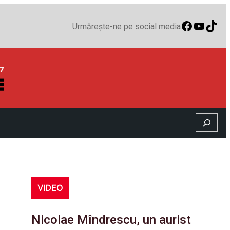
Faceboo
YouTu
TikT
Urmărește-ne pe social media
Search
VIDEO
Nicolae Mîndrescu, un aurist