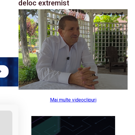
deloc extremist
Mai multe videoclipuri