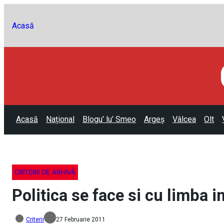
Acasă
Acasă
Național
Blogu’ lu’ Smeo
Argeș
Vâlcea
Olt
CRITERII DE ARHIVĂ
Politica se face si cu limba i
Criterii
27 Februarie 2011