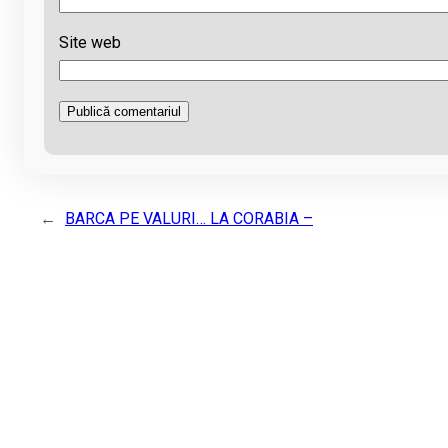
Site web
←
BARCA PE VALURI… LA CORABIA –