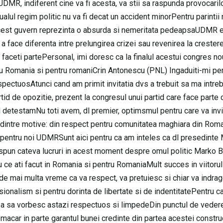
UDMR, indiferent cine va fi acesta, va stii sa raspunda provocaril
lul regim politic nu va fi decat un accident minorPentru parintii 
 acest guvern reprezinta o absurda si nemeritata pedeapsaUDMR e
e a face diferenta intre prelungirea crizei sau revenirea la crester
e faceti partePersonal, imi doresc ca la finalul acestui congres n
 Romania si pentru romaniCrin Antonescu (PNL) Ingaduiti-mi pe
pectuosAtunci cand am primit invitatia dvs a trebuit sa ma intre
tid de opozitie, prezent la congresul unui partid care face parte 
il detestamNu toti avem, dl premier, optimsmul pentru care va inv
i dintre motive: din respect pentru comunitatea maghiara din Roma
ne pentru noi UDMRSunt aici pentru ca am inteles ca dl presedinte
spun cateva lucruri in acest moment despre omul politic Marko B
ce ati facut in Romania si pentru RomaniaMult succes in viitoru
i de mai multa vreme ca va respect, va pretuiesc si chiar va indra
ionalism si pentru dorinta de libertate si de indentitatePentru c
mea sa vorbesc astazi respectuos si limpedeDin punctul de vedere
acar in parte garantul bunei credinte din partea acestei construc