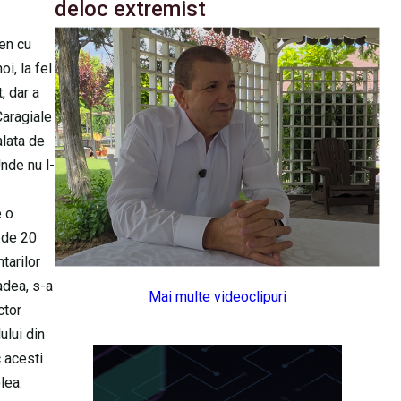
deloc extremist
ten cu
i, la fel
, dar a
Caragiale
alata de
nde nu l-
e o
, de 20
tarilor
adea, s-a
Mai multe videoclipuri
ctor
ului din
c acesti
lea: