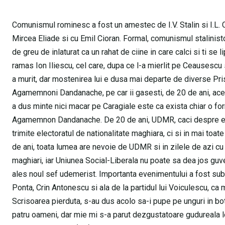
Comunismul rominesc a fost un amestec de I.V. Stalin si I.L. C
Mircea Eliade si cu Emil Cioran. Formal, comunismul stalinisto
de greu de inlaturat ca un rahat de ciine in care calci si ti se l
ramas Ion Iliescu, cel care, dupa ce l-a mierlit pe Ceausescu 
a murit, dar mostenirea lui e dusa mai departe de diverse Pri
Agamemnoni Dandanache, pe car ii gasesti, de 20 de ani, aceia
a dus minte nici macar pe Caragiale este ca exista chiar o fo
Agamemnon Dandanache. De 20 de ani, UDMR, caci despre ea 
trimite electoratul de nationalitate maghiara, ci si in mai toa
de ani, toata lumea are nevoie de UDMR si in zilele de azi cu 
maghiari, iar Uniunea Social-Liberala nu poate sa dea jos guve
ales noul sef udemerist. Importanta evenimentului a fost subli
Ponta, Crin Antonescu si ala de la partidul lui Voiculescu, ca 
Scrisoarea pierduta, s-au dus acolo sa-i pupe pe unguri in bot
patru oameni, dar mie mi s-a parut dezgustatoare gudureala lor