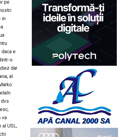
or pe
nostri
 in
ea
oua
ntru
b daca e
dintr-o
idiez dar
nia, al
 Marko
elaIn
l dvs
gesc,
a va
 al USL,
tii