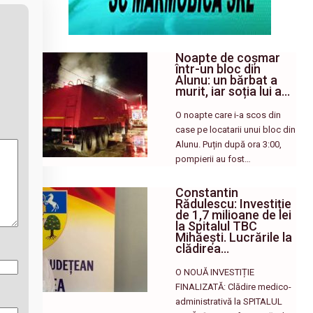
Noapte de coșmar
într-un bloc din
Alunu: un bărbat a
murit, iar soția lui a…
O noapte care i-a scos din
case pe locatarii unui bloc din
Alunu. Puțin după ora 3:00,
pompierii au fost…
Constantin
Rădulescu: Investiție
de 1,7 milioane de lei
la Spitalul TBC
Mihăești. Lucrările la
clădirea…
O NOUĂ INVESTIȚIE
FINALIZATĂ: Clădire medico-
administrativă la SPITALUL