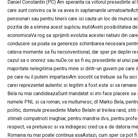
Daniel Constantin (PC) Am speranta ca viitorul presedinte al 
care sunt convins ca le va avea in saptamanile urmatoarteActua
pensionari sau pentru tinerii care isi cauta un loc de munca
pozitia de a elimina acest supliciu inutilAveti posibilitatea d
economicaVa rog sa sprijiniti evolutia acestei natiuni din car
conducere sa poata sa genereze schimbarea necesara pentru
cateva momente sa fiu neconventional, dar sper pe deplin res
cazul sa o onorez sau nuDe ce as fi eu, presedinte al unui par
majoritate nelegitima pentru mine si dintr-un guvern pe care 
pe care nu il putem impartasiAm socotit ca trebuie sa fiu aic
carei reprezentat autentic si legitim a fost este si va rama
Bela nu mai candideazaSunt mandatat si imi face placere sa 
numele PNL si ca roman, va multumesc, dl Marko Bela, pentru 
politic, domnule presedinte Marko BelaIn al treilea rand, stit
stimati compatrioti maghiar, pentru mandria dvs, pentru profes
respect, va pretuiesc si va indragesc cred ca e de datoria 
Romania nu mai poate continua asaAstazi, cum sper ca pot fi m