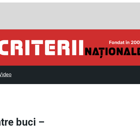
Video
ntre buci –