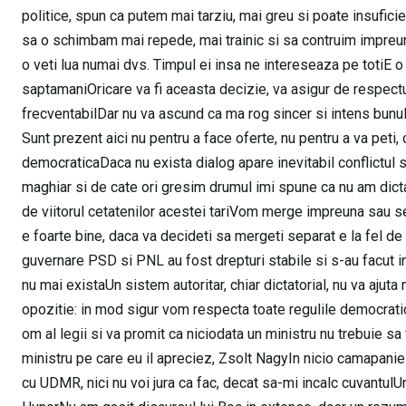
politice, spun ca putem mai tarziu, mai greu si poate insuf
sa o schimbam mai repede, mai trainic si sa contruim impreu
o veti lua numai dvs. Timpul ei insa ne intereseaza pe totiE o
saptamaniOricare va fi aceasta decizie, va asigur de respectu
frecventabilDar nu va ascund ca ma rog sincer si intens bun
Sunt prezent aici nu pentru a face oferte, nu pentru a va peti,
democraticaDaca nu exista dialog apare inevitabil conflictul si
maghiar si de cate ori gresim drumul imi spune ca nu am dicta
de viitorul cetatenilor acestei tariVom merge impreuna sau 
e foarte bine, daca va decideti sa mergeti separat e la fel de 
guvernare PSD si PNL au fost drepturi stabile si s-au facut in
nu mai existaUn sistem autoritar, chiar dictatorial, nu va ajuta 
opozitie: in mod sigur vom respecta toate regulile democratice
om al legii si va promit ca niciodata un ministru nu trebuie sa 
ministru pe care eu il apreciez, Zsolt NagyIn nicio camapanie e
cu UDMR, nici nu voi jura ca fac, decat sa-mi incalc cuvantu