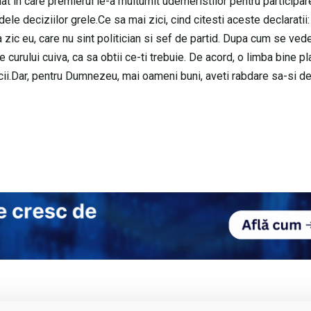
t in care premierul le-a multumit udemeristilor pentru participar
le deciziilor grele.Ce sa mai zici, cind citesti aceste declaratii:
zic eu, care nu sint politician si sef de partid. Dupa cum se vede,
le curului cuiva, ca sa obtii ce-ti trebuie. De acord, o limba bine pl
icii.Dar, pentru Dumnezeu, mai oameni buni, aveti rabdare sa-si d