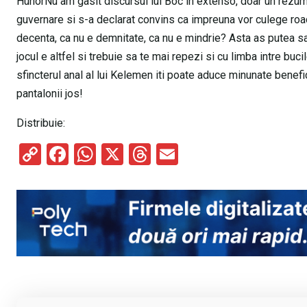
HunorNu am gasit discursul lui Boc in extenso, doar un rezuma
guvernare si s-a declarat convins ca impreuna vor culege roade
decenta, ca nu e demnitate, ca nu e mindrie? Asta as putea sa 
jocul e altfel si trebuie sa te mai repezi si cu limba intre buci
sfincterul anal al lui Kelemen iti poate aduce minunate benef
pantalonii jos!
Distribuie:
C
F
W
X
T
E
o
a
h
hr
m
py
ce
at
e
ail
Li
b
s
a
n
o
A
d
k
o
p
s
k
p