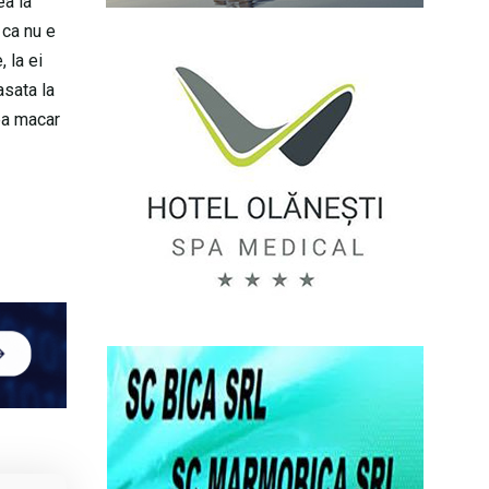
ea la
 ca nu e
 la ei
asata la
ea macar