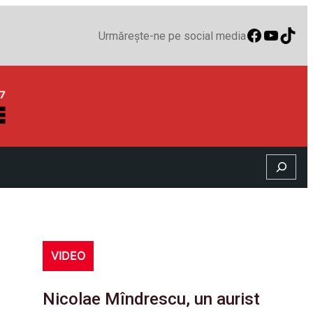
Faceboo
YouTu
TikT
Urmărește-ne pe social media
Search
VIDEO
Nicolae Mîndrescu, un aurist