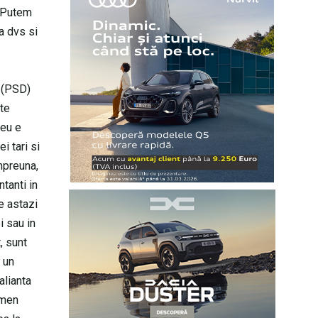
12Putem
a dvs si
a (PSD)
ate
meu e
i tari si
mpreuna,
tanti in
e astazi
i sau in
, sunt
u un
alianta
emen