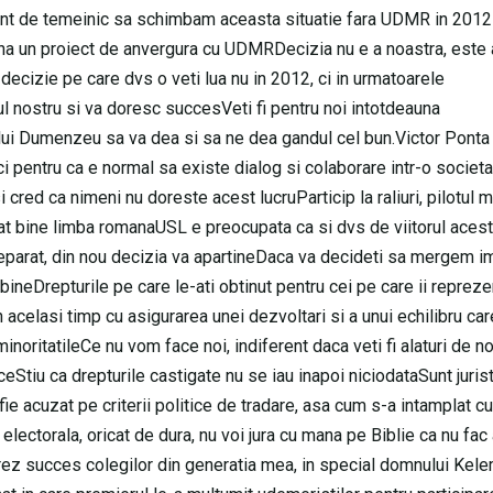
icient de temeinic sa schimbam aceasta situatie fara UDMR in 20
na un proiect de anvergura cu UDMRDecizia nu e a noastra, este 
 decizie pe care dvs o veti lua nu in 2012, ci in urmatoarele
l nostru si va doresc succesVeti fi pentru noi intotdeauna
ului Dumenzeu sa va dea si sa ne dea gandul cel bun.Victor Pont
 ci pentru ca e normal sa existe dialog si colaborare intr-o societ
 cred ca nimeni nu doreste acest lucruParticip la raliuri, pilotul 
t bine limba romanaUSL e preocupata ca si dvs de viitorul aceste
separat, din nou decizia va apartineDaca va decideti sa mergem i
bineDrepturile pe care le-ati obtinut pentru cei pe care ii reprezen
 acelasi timp cu asigurarea unei dezvoltari si a unui echilibru car
minoritatileCe nu vom face noi, indiferent daca veti fi alaturi de no
Stiu ca drepturile castigate nu se iau inapoi niciodataSunt jurist
fie acuzat pe criterii politice de tradare, asa cum s-a intamplat c
lectorala, oricat de dura, nu voi jura cu mana pe Biblie ca nu fac 
lUrez succes colegilor din generatia mea, in special domnului Kel