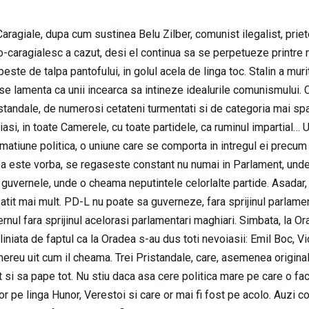
aragiale, dupa cum sustinea Belu Zilber, comunist ilegalist, prie
-caragialesc a cazut, desi el continua sa se perpetueze printre no
ipeste de talpa pantofului, in golul acela de linga toc. Stalin a murit
se lamenta ca unii incearca sa intineze idealurile comunismului. 
standale, de numerosi cetateni turmentati si de categoria mai sp
si, in toate Camerele, cu toate partidele, ca ruminul impartial… U
rmatiune politica, o uniune care se comporta in intregul ei precum
este vorba, se regaseste constant nu numai in Parlament, und
te guvernele, unde o cheama neputintele celorlalte partide. Asadar
atit mai mult. PD-L nu poate sa guverneze, fara sprijinul parlamen
rnul fara sprijinul acelorasi parlamentari maghiari. Simbata, la Or
niata de faptul ca la Oradea s-au dus toti nevoiasii: Emil Boc, Vi
mereu uit cum il cheama. Trei Pristandale, care, asemenea original
 si sa pape tot. Nu stiu daca asa cere politica mare pe care o fa
 pe linga Hunor, Verestoi si care or mai fi fost pe acolo. Auzi co