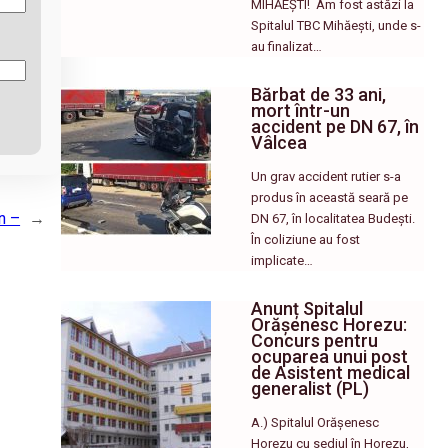
MIHĂEȘTI! ​ Am fost astăzi la
Spitalul TBC Mihăești, unde s-
au finalizat…
Bărbat de 33 ani,
mort într-un
accident pe DN 67, în
Vâlcea
Un grav accident rutier s-a
produs în această seară pe
n –
→
DN 67, în localitatea Budești.
În coliziune au fost
implicate…
Anunț Spitalul
Orășenesc Horezu:
Concurs pentru
ocuparea unui post
de Asistent medical
generalist (PL)
A.) Spitalul Orășenesc
Horezu cu sediul în Horezu,