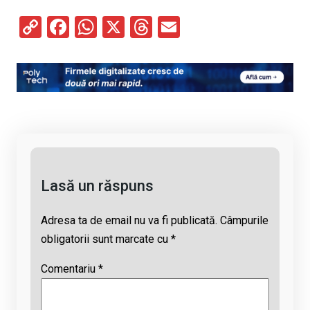
C
F
W
X
T
E
o
a
h
hr
m
py
ce
at
e
ail
Li
b
s
a
n
o
A
d
k
o
p
s
k
p
Lasă un răspuns
Adresa ta de email nu va fi publicată.
Câmpurile
obligatorii sunt marcate cu
*
Comentariu
*