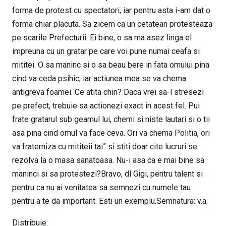
forma de protest cu spectatori, iar pentru asta i-am dat o
forma chiar placuta. Sa zicem ca un cetatean protesteaza
pe scarile Prefecturii. Ei bine, o sa ma asez linga el
impreuna cu un gratar pe care voi pune numai ceafa si
mititei. O sa maninc si o sa beau bere in fata omului pina
cind va ceda psihic, iar actiunea mea se va chema
antigreva foamei. Ce atita chin? Daca vrei sa-l stresezi
pe prefect, trebuie sa actionezi exact in acest fel. Pui
frate gratarul sub geamul lui, chemi si niste lautari si o tii
asa pina cind omul va face ceva. Ori va chema Politia, ori
va fraterniza cu mititeii tai” si stiti doar cite lucruri se
rezolva la o masa sanatoasa. Nu-i asa ca e mai bine sa
maninci si sa protestezi?Bravo, dl Gigi, pentru talent si
pentru ca nu ai venitatea sa semnezi cu numele tau
pentru a te da important. Esti un exemplu.Semnatura: v.a.
Distribuie: