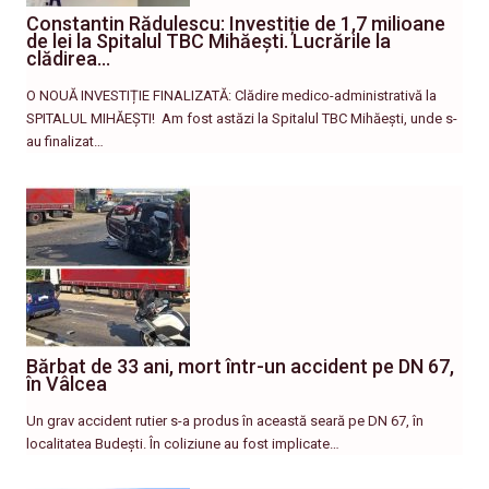
Constantin Rădulescu: Investiție de 1,7 milioane
de lei la Spitalul TBC Mihăești. Lucrările la
clădirea…
O NOUĂ INVESTIȚIE FINALIZATĂ: Clădire medico-administrativă la
SPITALUL MIHĂEȘTI! ​ Am fost astăzi la Spitalul TBC Mihăești, unde s-
au finalizat…
Bărbat de 33 ani, mort într-un accident pe DN 67,
în Vâlcea
Un grav accident rutier s-a produs în această seară pe DN 67, în
localitatea Budești. În coliziune au fost implicate…