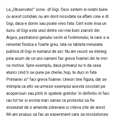
La „Observator” scrie…dl Gigi. Desi sintem in relatii bune
cu acest cotidian, nu am dorit niciodata sa aflam cine e dl
Gigi, daca e domn sau poate vreo fata. Cert este insa un
lucru: dl Gigi este unul dintre cei mai buni ziaristi din
Arges, pastratorul genului vechi al foiletonului, la care s-a
renuntat fiindca e foarte greu. Iata ce tableta minunata
publica dl Gigi in numarul de azi: Nu am reusit sa inteleg
pina acum de ce unii oameni fac greva foamei din te miri
ce motive. Spre exemplu, daca primarul nu-ti da casa
atunci cind ti se pune pe chelie, hop, te duci in fata
Primariei si” faci greva foamei. Uneori tine figura, dar se
intimpla ca altii sa urmeze exemplul acesta cocotati pe
acoperisuri sau pititi in spatele gratiilor. In definitiv iti faci
rau tot tie si exista mari sanse ca protestul sa fie
incununat de o amenda zdravana si citeva zile de arest.
Mi-am propus sa fac un experiment care sa revolutionze