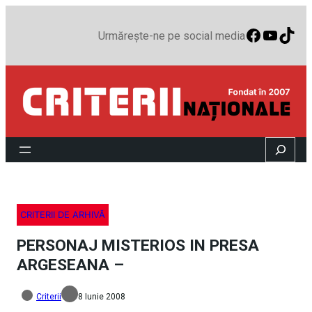
Faceboo
YouTu
TikT
Urmărește-ne pe social media
Search
CRITERII DE ARHIVĂ
PERSONAJ MISTERIOS IN PRESA
ARGESEANA –
Criterii
8 Iunie 2008