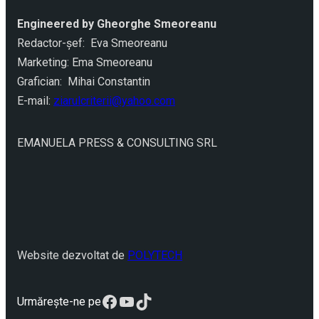
Engineered by Gheorghe Smeoreanu
Redactor-şef: Eva Smeoreanu
Marketing: Ema Smeoreanu
Grafician: Mihai Constantin
E-mail:
ziarulcriterii@yahoo.com
EMANUELA PRESS & CONSULTING SRL
Website dezvoltat de
POLYTECH
Facebook
YouTube
TikTok
Urmărește-ne pe