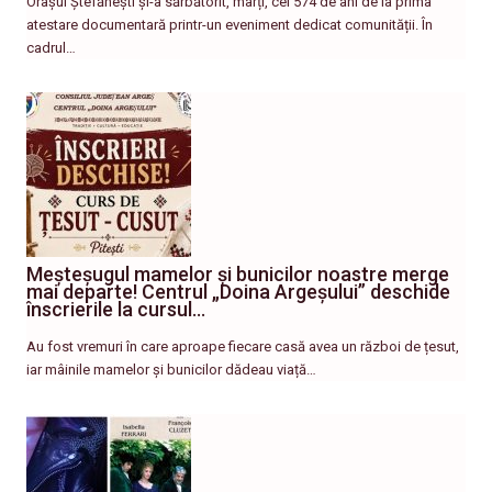
Orașul Ștefănești și-a sărbătorit, marți, cei 574 de ani de la prima
atestare documentară printr-un eveniment dedicat comunității. În
cadrul…
Meșteșugul mamelor și bunicilor noastre merge
mai departe! Centrul „Doina Argeșului” deschide
înscrierile la cursul…
Au fost vremuri în care aproape fiecare casă avea un război de țesut,
iar mâinile mamelor și bunicilor dădeau viață…