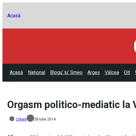
Acasă
Acasă
Național
Blogu’ lu’ Smeo
Argeș
Vâlcea
Olt
Orgasm politico-mediatic la 
Criterii
28 Iulie 2014