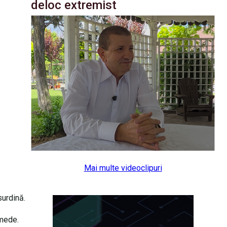
deloc extremist
Mai multe videoclipuri
surdină.
umede.