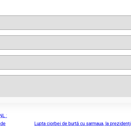
NL :
 de
Lupta ciorbei de burtă cu sarmaua, la prezidenţi