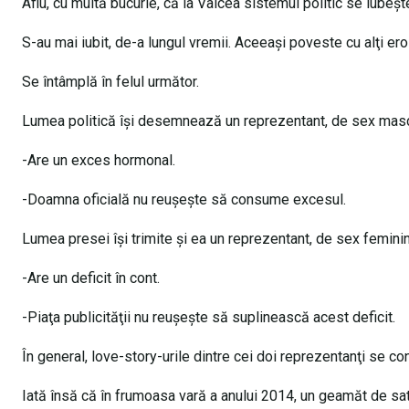
Aflu, cu multă bucurie, că la Vâlcea sistemul politic se iubeş
S-au mai iubit, de-a lungul vremii. Aceeaşi poveste cu alţi eroi
Se întâmplă în felul următor.
Lumea politică îşi desemnează un reprezentant, de sex mascul
-Are un exces hormonal.
-Doamna oficială nu reuşeşte să consume excesul.
Lumea presei îşi trimite şi ea un reprezentant, de sex femini
-Are un deficit în cont.
-Piaţa publicităţii nu reuşeşte să suplinească acest deficit.
În general, love-story-urile dintre cei doi reprezentanţi se 
Iată însă că în frumoasa vară a anului 2014, un geamăt de sat