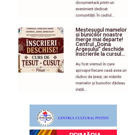
documentară printr-un
eveniment dedicat
comunității. În cadrul…
Meșteșugul mamelor
și bunicilor noastre
merge mai departe!
Centrul „Doina
Argeșului” deschide
înscrierile la cursul…
Au fost vremuri în care
aproape fiecare casă avea un
război de țesut, iar mâinile
mamelor și bunicilor dădeau
viață…