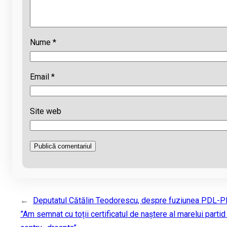
Nume
*
Email
*
Site web
←
Deputatul Cătălin Teodorescu, despre fuziunea PDL-P
”Am semnat cu toții certificatul de naștere al marelui partid