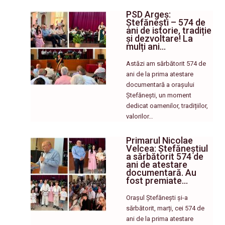
PSD Argeș:
Ștefănești – 574 de
ani de istorie, tradiție
și dezvoltare! La
mulți ani…
Astăzi am sărbătorit 574 de
ani de la prima atestare
documentară a orașului
Ștefănești, un moment
dedicat oamenilor, tradițiilor,
valorilor…
Primarul Nicolae
Velcea: Ștefăneștiul
a sărbătorit 574 de
ani de atestare
documentară. Au
fost premiate…
Orașul Ștefănești și-a
sărbătorit, marți, cei 574 de
ani de la prima atestare