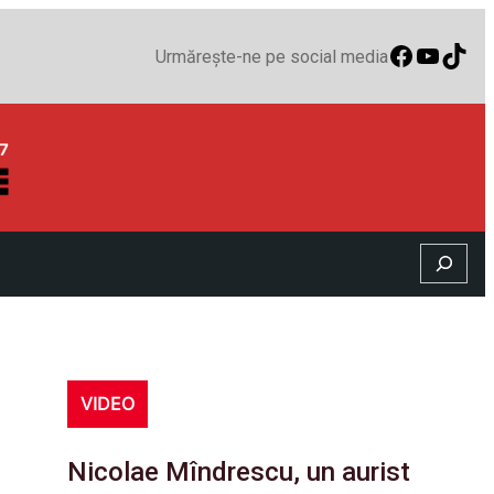
Faceboo
YouTu
TikT
Urmărește-ne pe social media
Search
VIDEO
Nicolae Mîndrescu, un aurist