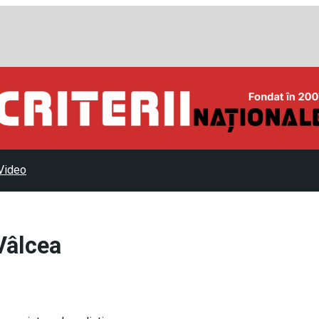
Video
Vâlcea