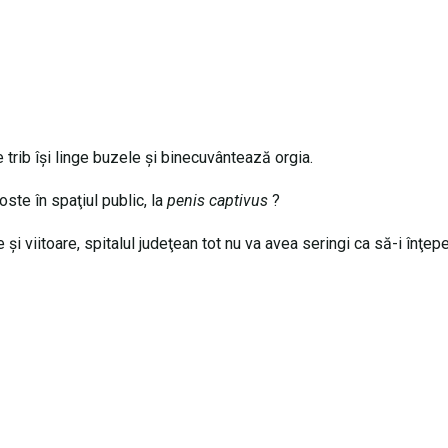
e trib îşi linge buzele şi binecuvântează orgia.
oste în spaţiul public, la
penis captivus
?
e şi viitoare, spitalul judeţean tot nu va avea seringi ca să-i înţep