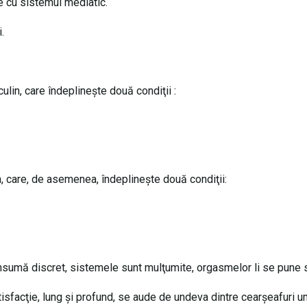
te cu sistemul mediatic.
.
in, care îndeplineşte două condiţii :
n, care, de asemenea, îndeplineşte două condiţii:
consumă discret, sistemele sunt mulţumite, orgasmelor li se pune 
isfacţie, lung şi profund, se aude de undeva dintre cearşeafuri 