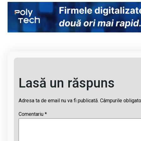
py
ce
at
e
ail
Li
b
s
a
n
o
A
d
k
o
p
s
k
p
Lasă un răspuns
Adresa ta de email nu va fi publicată.
Câmpurile obligato
Comentariu
*