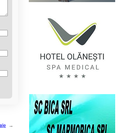
ale
→