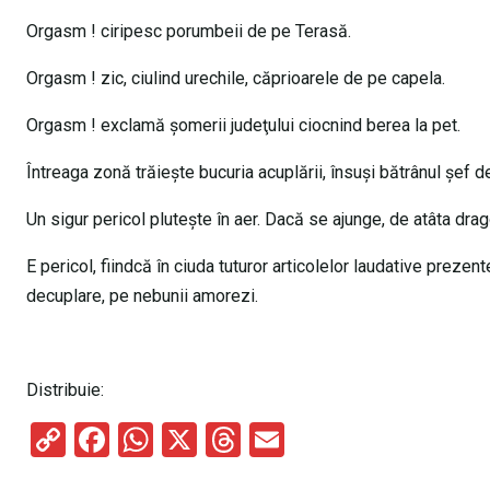
Orgasm ! ciripesc porumbeii de pe Terasă.
Orgasm ! zic, ciulind urechile, căprioarele de pe capela.
Orgasm ! exclamă şomerii judeţului ciocnind berea la pet.
Întreaga zonă trăieşte bucuria acuplării, însuşi bătrânul şef d
Un sigur pericol pluteşte în aer. Dacă se ajunge, de atâta drag
E pericol, fiindcă în ciuda tuturor articolelor laudative prezent
decuplare, pe nebunii amorezi.
Distribuie:
C
F
W
X
T
E
o
a
h
hr
m