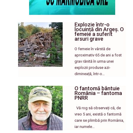
Explozie într-o
locuință din Argeș. O
femeie a suferit
arsuri grave
O femeie în vârstă de
aproximativ 65 de ani a fost
grav rănită în urma unei
explozii produse azi-
dimineață, într-o…
O fantomă bântuie
România – fantoma
PNRR
Vă rog să observați că, de
vreo 5 ani, există o fantomă
care se plimbă prin România,
iar numele…