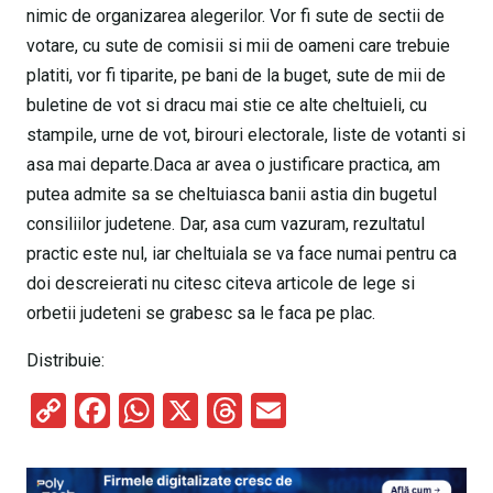
nimic de organizarea alegerilor. Vor fi sute de sectii de
votare, cu sute de comisii si mii de oameni care trebuie
platiti, vor fi tiparite, pe bani de la buget, sute de mii de
buletine de vot si dracu mai stie ce alte cheltuieli, cu
stampile, urne de vot, birouri electorale, liste de votanti si
asa mai departe.Daca ar avea o justificare practica, am
putea admite sa se cheltuiasca banii astia din bugetul
consiliilor judetene. Dar, asa cum vazuram, rezultatul
practic este nul, iar cheltuiala se va face numai pentru ca
doi descreierati nu citesc citeva articole de lege si
orbetii judeteni se grabesc sa le faca pe plac.
Distribuie:
C
F
W
X
T
E
o
a
h
hr
m
py
ce
at
e
ail