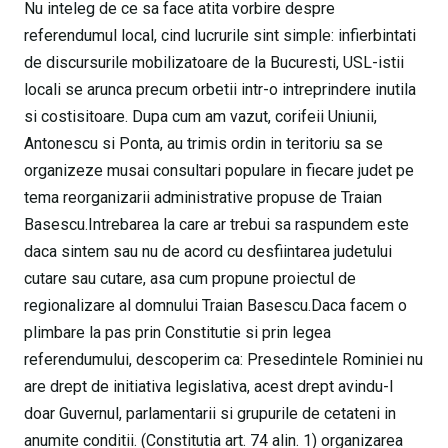
Nu inteleg de ce sa face atita vorbire despre
referendumul local, cind lucrurile sint simple: infierbintati
de discursurile mobilizatoare de la Bucuresti, USL-istii
locali se arunca precum orbetii intr-o intreprindere inutila
si costisitoare. Dupa cum am vazut, corifeii Uniunii,
Antonescu si Ponta, au trimis ordin in teritoriu sa se
organizeze musai consultari populare in fiecare judet pe
tema reorganizarii administrative propuse de Traian
Basescu.Intrebarea la care ar trebui sa raspundem este
daca sintem sau nu de acord cu desfiintarea judetului
cutare sau cutare, asa cum propune proiectul de
regionalizare al domnului Traian Basescu.Daca facem o
plimbare la pas prin Constitutie si prin legea
referendumului, descoperim ca: Presedintele Rominiei nu
are drept de initiativa legislativa, acest drept avindu-l
doar Guvernul, parlamentarii si grupurile de cetateni in
anumite conditii. (Constitutia art. 74 alin. 1) organizarea