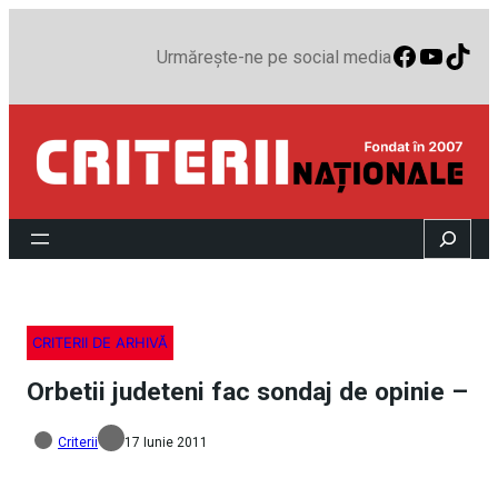
Faceboo
YouTu
TikT
Urmărește-ne pe social media
Search
CRITERII DE ARHIVĂ
Orbetii judeteni fac sondaj de opinie –
Criterii
17 Iunie 2011