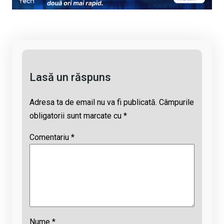
Li
b
s
a
n
o
A
d
k
o
p
s
k
p
Lasă un răspuns
Adresa ta de email nu va fi publicată.
Câmpurile
obligatorii sunt marcate cu
*
Comentariu
*
Nume
*