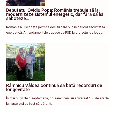
Deputatul Ovidiu Popa: România trebuie să își
modernizeze sistemul energetic, dar fără să își
saboteze…
România nu își poate permite decizii care pun în pericol securitatea
energetică! Amendamentele depuse de PSD la proiectul de lege…
Râmnicu Vâlcea continuă să bată recorduri de
longevitate
În mai puțin de o săptămână, doi râmniceni au aniversat 100 de ani de
la naștere și au fost sărbătoriți…