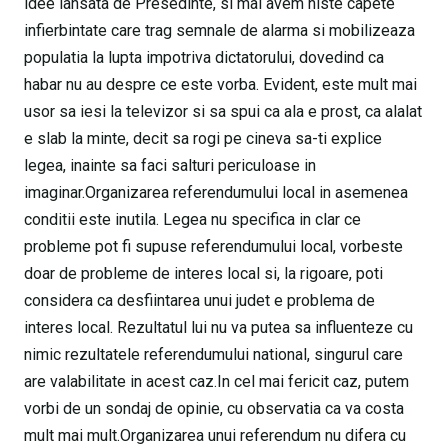
idee lansata de Presedinte, si mai avem niste capete
infierbintate care trag semnale de alarma si mobilizeaza
populatia la lupta impotriva dictatorului, dovedind ca
habar nu au despre ce este vorba. Evident, este mult mai
usor sa iesi la televizor si sa spui ca ala e prost, ca alalat
e slab la minte, decit sa rogi pe cineva sa-ti explice
legea, inainte sa faci salturi periculoase in
imaginar.Organizarea referendumului local in asemenea
conditii este inutila. Legea nu specifica in clar ce
probleme pot fi supuse referendumului local, vorbeste
doar de probleme de interes local si, la rigoare, poti
considera ca desfiintarea unui judet e problema de
interes local. Rezultatul lui nu va putea sa influenteze cu
nimic rezultatele referendumului national, singurul care
are valabilitate in acest caz.In cel mai fericit caz, putem
vorbi de un sondaj de opinie, cu observatia ca va costa
mult mai mult.Organizarea unui referendum nu difera cu