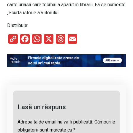
carte uriasa care tocmai a aparut in librarii. Ea se numeste
„Scurta istorie a viitorului
Distribuie:
C
F
W
X
T
E
o
a
h
hr
m
py
ce
at
e
ail
Li
b
s
a
n
o
A
d
k
o
p
s
k
p
Lasă un răspuns
Adresa ta de email nu va fi publicată.
Câmpurile
obligatorii sunt marcate cu
*