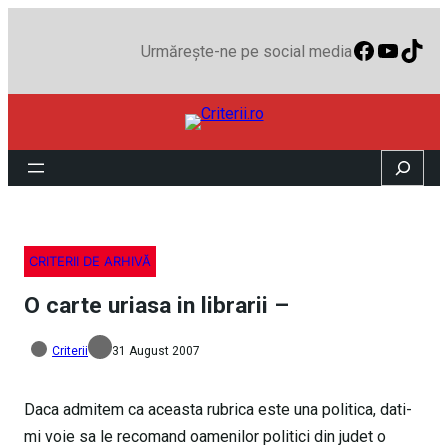
Faceboo
YouTu
TikT
Urmărește-ne pe social media
Search
CRITERII DE ARHIVĂ
O carte uriasa in librarii –
Criterii
31 August 2007
Daca admitem ca aceasta rubrica este una politica, dati-
mi voie sa le recomand oamenilor politici din judet o