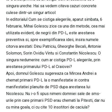
singura ureche. Hai sa vedem citeva cazuri concrete
culese dintr-un singur articol:
In editorialul Cum se cistiga alegerile, aparut simbata, 6
februarie, Mihai Golescu zice ca una din metode, cea mai
utilizata evident, de negrii din PD-L, este arestarea
preventiva si, spre exemplificarea ideii, insira numele
citorva arestati: Dinu Patriciu, Gheorghe Becali, Antonie
Solomon, Sorin Ovidiu Vintu si Constantin Nicolescu. O
singura nedumerire: cum ar cistiga PD-L alegerile, prin
arestarea primarului PD-L al Craiovei?
Apoi, domnul Golescu sugereaza ca Mircea Andrei a
chemat primarii PD-L la o manifestatie in contra
manifestatiei planuite de PSD dupa arestarea lui
Nicolescu. Nu i-o fi spus nimeni domniei sale de sms-
urile prin care primarii PSD erau chemati la Pitesti, dar nu
cu mina goala, ci cu cite 10 insotitori de caciula?