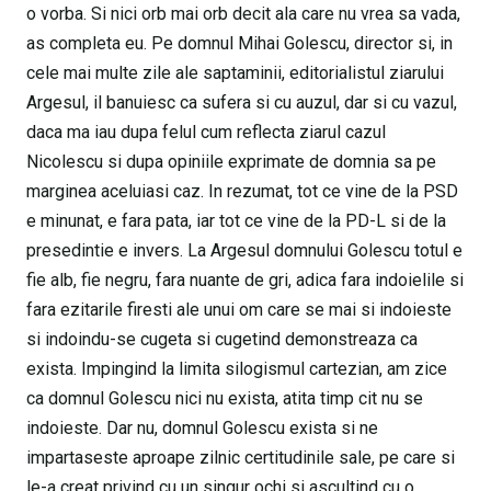
o vorba. Si nici orb mai orb decit ala care nu vrea sa vada,
as completa eu. Pe domnul Mihai Golescu, director si, in
cele mai multe zile ale saptaminii, editorialistul ziarului
Argesul, il banuiesc ca sufera si cu auzul, dar si cu vazul,
daca ma iau dupa felul cum reflecta ziarul cazul
Nicolescu si dupa opiniile exprimate de domnia sa pe
marginea aceluiasi caz. In rezumat, tot ce vine de la PSD
e minunat, e fara pata, iar tot ce vine de la PD-L si de la
presedintie e invers. La Argesul domnului Golescu totul e
fie alb, fie negru, fara nuante de gri, adica fara indoielile si
fara ezitarile firesti ale unui om care se mai si indoieste
si indoindu-se cugeta si cugetind demonstreaza ca
exista. Impingind la limita silogismul cartezian, am zice
ca domnul Golescu nici nu exista, atita timp cit nu se
indoieste. Dar nu, domnul Golescu exista si ne
impartaseste aproape zilnic certitudinile sale, pe care si
le-a creat privind cu un singur ochi si ascultind cu o