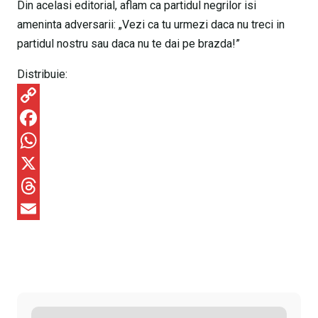
Din acelasi editorial, aflam ca partidul negrilor isi
ameninta adversarii: „Vezi ca tu urmezi daca nu treci in
partidul nostru sau daca nu te dai pe brazda!”
Distribuie:
C
o
F
p
a
W
y
c
h
X
L
e
a
T
i
b
t
h
E
n
o
s
r
m
k
o
A
e
a
k
p
a
i