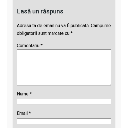
p
d
l
Lasă un răspuns
s
Adresa ta de email nu va fi publicată.
Câmpurile
obligatorii sunt marcate cu
*
Comentariu
*
Nume
*
Email
*