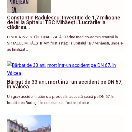
Constantin Rădulescu: Investiție de 1,7 milioane
de lei la Spitalul TBC Mihăești. Lucrările la
clădirea…
O NOUĂ INVESTIȚIE FINALIZATĂ: Clădire medico-administrativă la
SPITALUL MIHĂEȘTI! ​ Am fost astăzi la Spitalul TBC Mihăești, unde s-
au finalizat…
Bărbat de 33 ani, mort într-un accident pe DN 67,
în Vâlcea
Un grav accident rutier s-a produs în această seară pe DN 67, în
localitatea Budești. În coliziune au fost implicate…