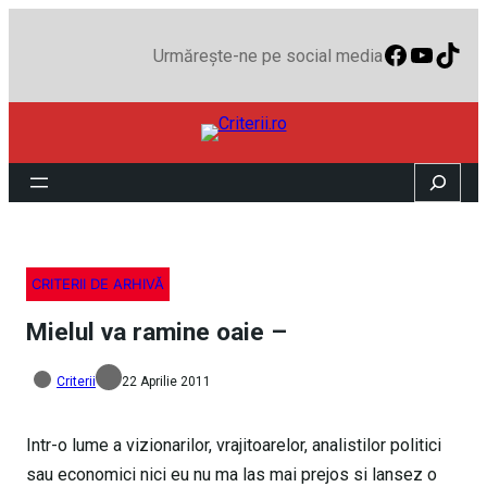
Faceboo
YouTu
TikT
Urmărește-ne pe social media
Search
CRITERII DE ARHIVĂ
Mielul va ramine oaie –
Criterii
22 Aprilie 2011
Intr-o lume a vizionarilor, vrajitoarelor, analistilor politici
sau economici nici eu nu ma las mai prejos si lansez o