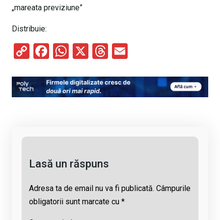
„mareata previziune”
Distribuie:
C
F
W
X
T
E
o
a
h
hr
m
py
ce
at
e
ail
Li
b
s
a
n
o
A
d
k
o
p
s
k
p
Lasă un răspuns
Adresa ta de email nu va fi publicată.
Câmpurile
obligatorii sunt marcate cu
*