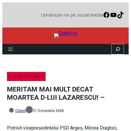
Faceboo
YouTu
TikT
Urmărește-ne pe social media
Search
CRITERII DE ARHIVĂ
MERITAM MAI MULT DECAT
MOARTEA D-LUI LAZARESCU! –
Criterii
21 Octombrie 2008
Potrivit vicepresedintelui PSD Arges, Mircea Draghici,