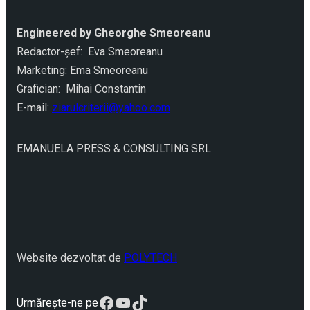
Engineered by Gheorghe Smeoreanu
Redactor-şef: Eva Smeoreanu
Marketing: Ema Smeoreanu
Grafician: Mihai Constantin
E-mail:
ziarulcriterii@yahoo.com
EMANUELA PRESS & CONSULTING SRL
Website dezvoltat de
POLYTECH
Facebook
YouTube
TikTok
Urmărește-ne pe