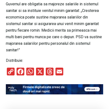
Guvernul are obligatia sa majoreze salariile in sistemul
sanitar si sa instituie venitul minim garantat: „Cresterea
economica poate sustine majorarea salariilor din
sistemul sanitar si asigurarea unui venit minim garantat
pentru fiecare romin. Medicii merita sa primeasca mai
multi bani pentru munca pe care o depun. PSD va sustine
majorarea salariilor pentru personalul din sistemul
sanitar!”
Distribuie:
C
F
W
X
T
E
o
a
h
hr
m
py
ce
at
e
ail
Li
b
s
a
n
o
A
d