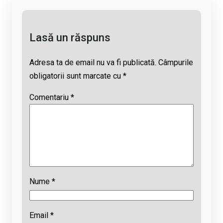
k
o
p
s
k
p
Lasă un răspuns
Adresa ta de email nu va fi publicată.
Câmpurile
obligatorii sunt marcate cu
*
Comentariu
*
Nume
*
Email
*