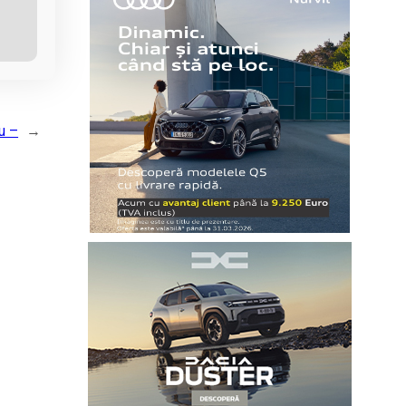
u –
→