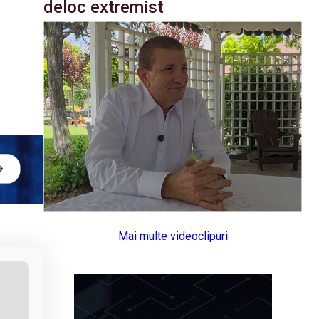
deloc extremist
Mai multe videoclipuri