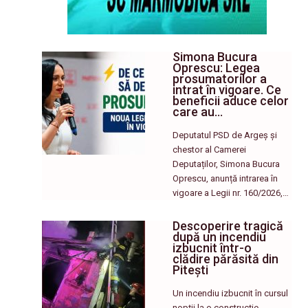
Simona Bucura
Oprescu: Legea
prosumatorilor a
intrat în vigoare. Ce
beneficii aduce celor
care au…
Deputatul PSD de Argeș și
chestor al Camerei
Deputaților, Simona Bucura
Oprescu, anunță intrarea în
vigoare a Legii nr. 160/2026,…
Descoperire tragică
după un incendiu
izbucnit într-o
clădire părăsită din
Pitești
Un incendiu izbucnit în cursul
nopții la o construcție