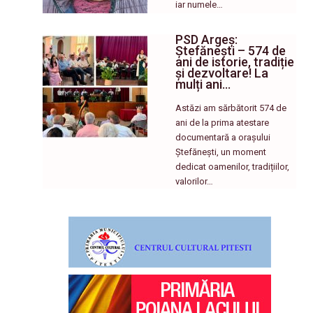
iar numele…
PSD Argeș:
Ștefănești – 574 de
ani de istorie, tradiție
și dezvoltare! La
mulți ani…
Astăzi am sărbătorit 574 de
ani de la prima atestare
documentară a orașului
Ștefănești, un moment
dedicat oamenilor, tradițiilor,
valorilor…