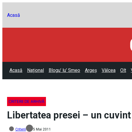
Acasă
Acasă
Național
Blogu’ lu’ Smeo
Argeș
Vâlcea
Olt
CRITERII DE ARHIVĂ
Libertatea presei – un cuvint
Criterii
5 Mai 2011