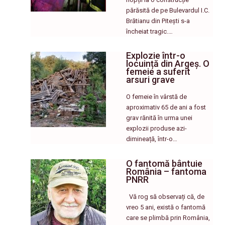
părăsită de pe Bulevardul I.C.
Brătianu din Pitești s-a
încheiat tragic.…
Explozie într-o
locuință din Argeș. O
femeie a suferit
arsuri grave
O femeie în vârstă de
aproximativ 65 de ani a fost
grav rănită în urma unei
explozii produse azi-
dimineață, într-o…
O fantomă bântuie
România – fantoma
PNRR
Vă rog să observați că, de
vreo 5 ani, există o fantomă
care se plimbă prin România,