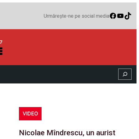
Faceboo
YouTu
TikT
Urmărește-ne pe social media
Search
VIDEO
Nicolae Mîndrescu, un aurist