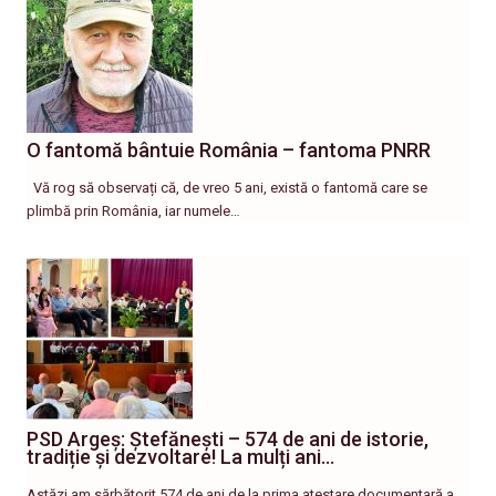
O fantomă bântuie România – fantoma PNRR
Vă rog să observați că, de vreo 5 ani, există o fantomă care se
plimbă prin România, iar numele…
PSD Argeș: Ștefănești – 574 de ani de istorie,
tradiție și dezvoltare! La mulți ani…
Astăzi am sărbătorit 574 de ani de la prima atestare documentară a