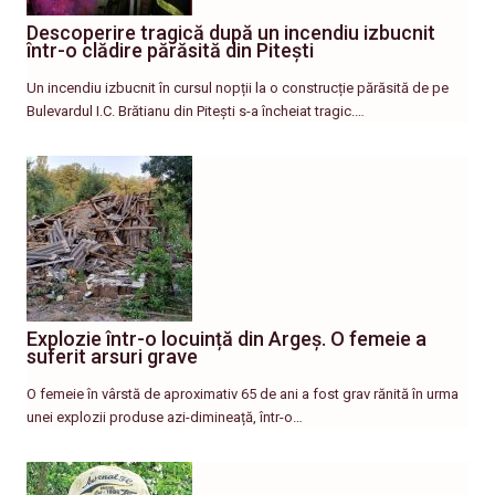
Descoperire tragică după un incendiu izbucnit
într-o clădire părăsită din Pitești
Un incendiu izbucnit în cursul nopții la o construcție părăsită de pe
Bulevardul I.C. Brătianu din Pitești s-a încheiat tragic.…
Explozie într-o locuință din Argeș. O femeie a
suferit arsuri grave
O femeie în vârstă de aproximativ 65 de ani a fost grav rănită în urma
unei explozii produse azi-dimineață, într-o…