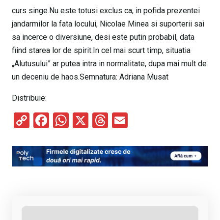
curs singe.Nu este totusi exclus ca, in pofida prezentei
jandarmilor la fata locului, Nicolae Minea si suporterii sai
sa incerce o diversiune, desi este putin probabil, data
fiind starea lor de spirit.In cel mai scurt timp, situatia
„Alutusului” ar putea intra in normalitate, dupa mai mult de
un deceniu de haos.Semnatura: Adriana Musat
Distribuie:
C
F
W
X
T
E
o
a
h
hr
m
py
ce
at
e
ail
Li
b
s
a
n
o
A
d
k
o
p
s
k
p