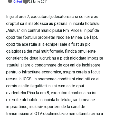
Criterii
23 Iunie 2011
In jurul orei 7, executorul judecatoresc si cei care au
dreptul sa il insoteasca au patruns in incinta hotelului
„Alutus” din centrul municipiului Rm. Vilcea, in pofida
opozitiei fostului proprietar Nicolae Minea. De fapt,
opozitia acestuia si a echipei sale a fost un pic
galagioasa dar mai mult formala, fiindca omul este
constient de doua lucruri: nu a platit niciodata impozite
statului si are o condamnare de opt ani de inchisoare
pentru o infractiune economica, asupra careia a facut
recurs la ICCS. In asemenea conditii si cind stii ca ai
comis si alte ilegalitati, nu ai cum sa te opui
evidentelor.Pina la ora 8, executorul continua sa isi
exercite atributiile in incinta hotelului, iar lumea se
imprastiase, inclusiv reporterii de la carul de
transmisiune al OTV declarindu-se nemultumiti ca nu a