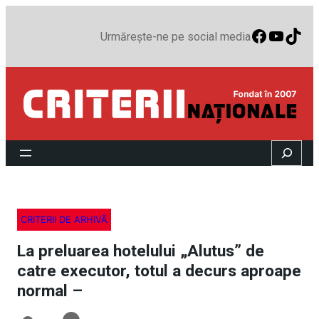
Faceboo
YouTu
TikT
Urmărește-ne pe social media
Search
CRITERII DE ARHIVĂ
La preluarea hotelului „Alutus” de
catre executor, totul a decurs aproape
normal –