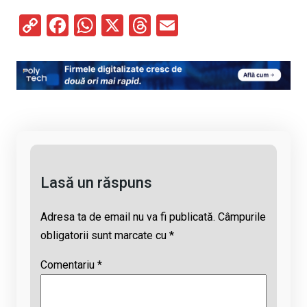
C
F
W
X
T
E
o
a
h
hr
m
py
ce
at
e
ail
Li
b
s
a
n
o
A
d
k
o
p
s
k
p
Lasă un răspuns
Adresa ta de email nu va fi publicată.
Câmpurile
obligatorii sunt marcate cu
*
Comentariu
*