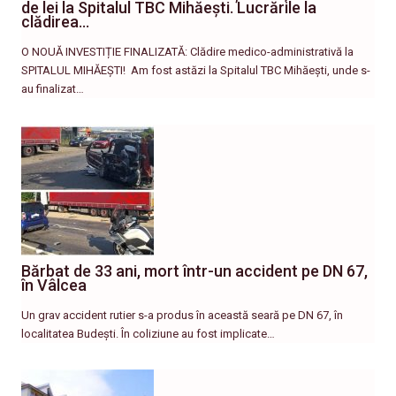
de lei la Spitalul TBC Mihăești. Lucrările la
clădirea…
O NOUĂ INVESTIȚIE FINALIZATĂ: Clădire medico-administrativă la
SPITALUL MIHĂEȘTI! ​ Am fost astăzi la Spitalul TBC Mihăești, unde s-
au finalizat…
Bărbat de 33 ani, mort într-un accident pe DN 67,
în Vâlcea
Un grav accident rutier s-a produs în această seară pe DN 67, în
localitatea Budești. În coliziune au fost implicate…