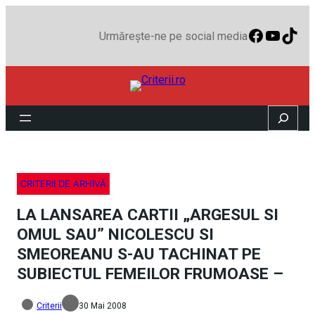
Faceboo
YouTu
TikT
Urmărește-ne pe social media
Search
CRITERII DE ARHIVĂ
LA LANSAREA CARTII „ARGESUL SI
OMUL SAU” NICOLESCU SI
SMEOREANU S-AU TACHINAT PE
SUBIECTUL FEMEILOR FRUMOASE –
Criterii
30 Mai 2008