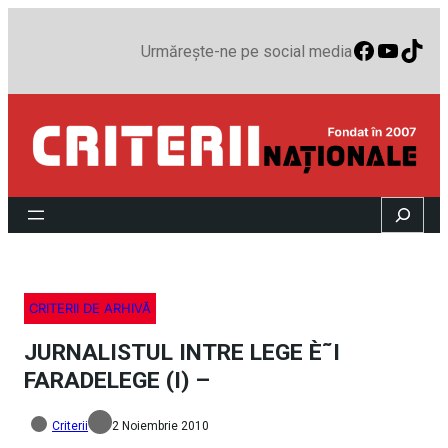
Faceboo
YouTu
TikT
Urmărește-ne pe social media
Search
CRITERII DE ARHIVĂ
JURNALISTUL INTRE LEGE È˜I
FARADELEGE (I) –
Criterii
2 Noiembrie 2010