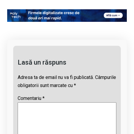
o
a
h
hr
m
py
ce
at
e
ail
Li
b
s
a
n
o
A
d
k
o
p
s
k
p
Lasă un răspuns
Adresa ta de email nu va fi publicată.
Câmpurile
obligatorii sunt marcate cu
*
Comentariu
*