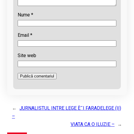
Nume
*
Email
*
Site web
←
JURNALISTUL INTRE LEGE È˜I FARADELEGE (II)
–
VIATA CA O ILUZIE –
→