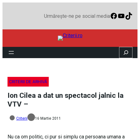
Faceboo
YouTu
TikT
Urmărește-ne pe social media
Search
CRITERII DE ARHIVĂ
Ion Cilea a dat un spectacol jalnic la
VTV –
Criterii
16 Martie 2011
Nu ca om politic, ci pur si simplu ca persoana umana a