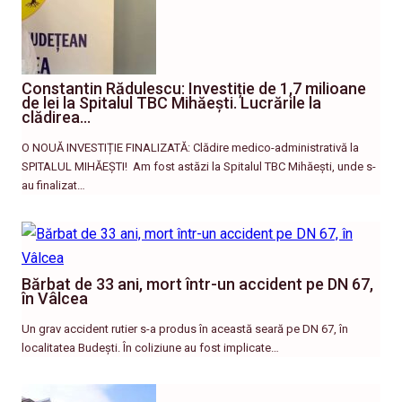
Constantin Rădulescu: Investiție de 1,7 milioane
de lei la Spitalul TBC Mihăești. Lucrările la
clădirea…
O NOUĂ INVESTIȚIE FINALIZATĂ: Clădire medico-administrativă la
SPITALUL MIHĂEȘTI! ​ Am fost astăzi la Spitalul TBC Mihăești, unde s-
au finalizat…
Bărbat de 33 ani, mort într-un accident pe DN 67,
în Vâlcea
Un grav accident rutier s-a produs în această seară pe DN 67, în
localitatea Budești. În coliziune au fost implicate…