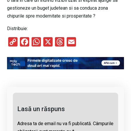
o tara in care un individ vizibil uzat si expirat ajunge sa
gestioneze un buget judetean si sa conduca zona
chipurile spre modernitate si prosperitate ?
Distribuie:
C
F
W
X
T
E
o
a
h
hr
m
py
ce
at
e
ail
Li
b
s
a
n
o
A
d
k
o
p
s
k
p
Lasă un răspuns
Adresa ta de email nu va fi publicată.
Câmpurile