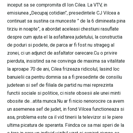
inceput sa se compromita dl Ion Cilea. La VTV, in
emisiunea „Decupaj cotidian”, presedintele CJ Vilcea a
continuat sa sustina ca munceste ” de la 6 dimineata pina
tirziu in noapte”, a abordat aceleasi chestiuni rasuflate
despre cum ajuta el la asfaltarea judetului, la constructia
de poduri si podete, de parca ar fi fost nu strageg al
zonei, ci un adjunct de asfaltator oarecare.Cu o privire
pierduta, insistind sa ne convinga de maxima sa vitalitate
la aproape 70 de ani, Cilea frizeaza ridicolul, lasind loc
banuielii ca pentru domnia sa a fi presedinte de consiliu
judetean si sef de filiala de partid nu mai reprezinta
functii sociale si politice, ci niste obsesii ale unei minti
obosite de…atita munca.Nu ar fi nicio nenorocire ca avem
un asemenea sef de judet, in fond Vilcea functioneaza si
asa, problema este ca il vid tinerii la televizor si le piere
ultima picatura de speranta. Fiindca ce sa mai speri de la